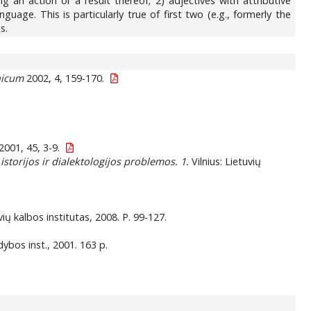
ng an action or a result thereof; 2) adjectives with attributive
uage. This is particularly true of first two (e.g., formerly the
s.
nicum
2002, 4, 159-170.
2001, 45, 3-9.
istorijos ir dialektologijos problemos. 1.
Vilnius: Lietuvių
vių kalbos institutas, 2008. P. 99-127.
idybos inst., 2001. 163 p.