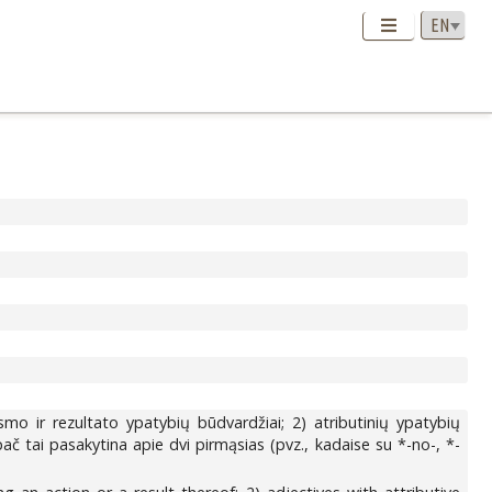
smo ir rezultato ypatybių būdvardžiai; 2) atributinių ypatybių
pač tai pasakytina apie dvi pirmąsias (pvz., kadaise su *-no-, *-