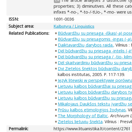
The article analyses 3 distinctive t
EN
properties; 3) diminutives. All these ca
infixes *-no-, *-to-/-tUo-, *-mo- were u
ISSN:
1691-0036
Subject area:
Kalbotyra / Linguistics
Related Publications:
Būdvardžių su priesaga -iškas(-a) po
Būdvardžių su priesagomis -ingas (-a), -in
Daiktavardžių darybos raida.
. Vilnius 
Dėl būdvardžių su priesaga -intelis (-ė
Dėl būdvardžių su priesaga / -tio- kil
Dėl skaitvardinių būdvardžių su priesag
Dvi Zietelos šnektos būdvardžių darybo
kalbos institutas, 2005. P. 117-139.
Język litewski w perspektywie porówn
Lietuvių kalbos būdvardžiai su priesag
Lietuvių kalbos būdvardžių darybos ty
Lietuvių kalbos būdvardžių su priesaga
Mikalojaus Daukšos tekstų įvardžių se
Prūsų kalbos etimologijos žodynas
. V
The Morphology of Baltic
.
Archivum 
Zietelos lietuvių šnekta
. Vilnius : Pres
Permalink:
https://www.lituanistika.lt/content/2761