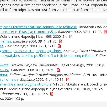
ypes of old adjective formation in Lithuanian: 1) adjectives denoti
tegories have a firm correspondence in the Proto-Indo-European lang
sed to form adjectives not just from verbs but also from substantive
sesyvinės reikšmės statusas senuosiuose raštuose
.
Archivum Lithua
is (-ė) ir -iškas (-a) istoriniai ryšiai
.
Baltistica
2002, 37, 1, 17-22.
: Mokslo ir enciklopedijų l-kla, 1993-2000. 2 t.
) kilmės
.
Baltistica
2004, 39, 1, 71-76.
mės
.
Baltu filoloģija
2003, 12, 1, 5-13.
omis -(i)okas (-a) ir -(i)opas (-a) kilmės
.
Acta linguistica Lithuanica
s ypatybės istoriniu požiūriu: dėl o ir (i) io kamienų mišimo
.
Kalbos 
awczej
. Kraków : Wydaw. Uniwersytetu Jagiellońskiego, 2001. 510 p.
a -uo-
.
Baltistica
2008, 43, 1, 31-50.
rimai
.
Kalbos istorijos ir dialektologijos problemos. 2.
Vilnius: Lietu
 / -lo- raida
.
Baltistica
2006, 41, 1, 15-31.
mantinė ir morfologinė struktūra
. Vilnius : Mokslo ir enciklopedijų le
ilnius : Mokslo ir enciklopedijų leidybos centras, 2013. XLVI, 1016 p.
Lithuanicum
2011, 13, 131-146.
vika, 2004. 403 p.