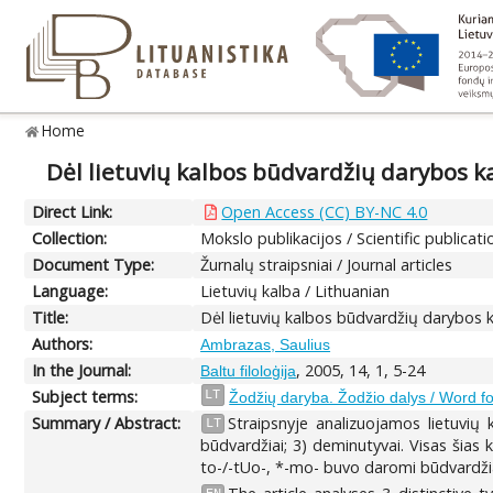
Home
Dėl lietuvių kalbos būdvardžių darybos kat
Direct Link:
Open Access (CC) BY-NC 4.0
Collection:
Mokslo publikacijos / Scientific publicati
Document Type:
Žurnalų straipsniai / Journal articles
Language:
Lietuvių kalba / Lithuanian
Title:
Dėl lietuvių kalbos būdvardžių darybos kat
Authors:
Ambrazas, Saulius
In the Journal:
, 2005, 14, 1, 5-24
Baltu filoloģija
Subject terms:
LT
Žodžių daryba. Žodžio dalys / Word fo
Summary / Abstract:
Straipsnyje analizuojamos lietuvių 
LT
būdvardžiai; 3) deminutyvai. Visas šias k
to-/-tUo-, *-mo- buvo daromi būdvardžiai 