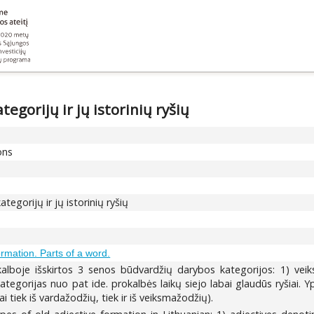
egorijų ir jų istorinių ryšių
ons
egorijų ir jų istorinių ryšių
rmation. Parts of a word.
kalboje išskirtos 3 senos būdvardžių darybos kategorijos: 1) veik
ategorijas nuo pat ide. prokalbės laikų siejo labai glaudūs ryšiai. Y
tiek iš vardažodžių, tiek ir iš veiksmažodžių).