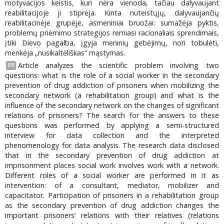
motyvacijos keistis, kuri nėra vienoda, tačiau dalyvaujant
reabilitacijoje ji stiprėja. Kinta nuteistųjų, dalyvaujančių
reabilitacinėje grupėje, asmeniniai bruožai: sumažėja pyktis,
problemų priėmimo strategijos remiasi racionaliais sprendimais,
įtiki Dievo pagalba, įgyja meninių gebėjimų, nori tobulėti,
menkėja „nusikaltėliškas“ mąstymas.
Article analyzes the scientific problem involving two
EN
questions: what is the role of a social worker in the secondary
prevention of drug addiction of prisoners when mobilizing the
secondary network (a rehabilitation group) and what is the
influence of the secondary network on the changes of significant
relations of prisoners? The search for the answers to these
questions was performed by applying a semi-structured
interview for data collection and the interpreted
phenomenology for data analysis. The research data disclosed
that in the secondary prevention of drug addiction at
imprisonment places social work involves work with a network.
Different roles of a social worker are performed in it as
intervention: of a consultant, mediator, mobilizer and
capacitator. Participation of prisoners in a rehabilitation group
as the secondary prevention of drug addiction changes the
important prisoners’ relations with their relatives (relations