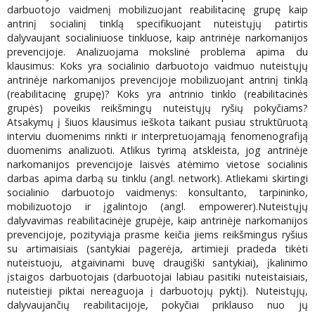
darbuotojo vaidmenį mobilizuojant reabilitacinę grupę kaip
antrinį socialinį tinklą specifikuojant nuteistųjų patirtis
dalyvaujant socialiniuose tinkluose, kaip antrinėje narkomanijos
prevencijoje. Analizuojama mokslinė problema apima du
klausimus: Koks yra socialinio darbuotojo vaidmuo nuteistųjų
antrinėje narkomanijos prevencijoje mobilizuojant antrinį tinklą
(reabilitacinę grupę)? Koks yra antrinio tinklo (reabilitacinės
grupės) poveikis reikšmingų nuteistųjų ryšių pokyčiams?
Atsakymų į šiuos klausimus ieškota taikant pusiau struktūruotą
interviu duomenims rinkti ir interpretuojamąją fenomenografiją
duomenims analizuoti. Atlikus tyrimą atskleista, jog antrinėje
narkomanijos prevencijoje laisvės atėmimo vietose socialinis
darbas apima darbą su tinklu (angl. network). Atliekami skirtingi
socialinio darbuotojo vaidmenys: konsultanto, tarpininko,
mobilizuotojo ir įgalintojo (angl. empowerer).Nuteistųjų
dalyvavimas reabilitacinėje grupėje, kaip antrinėje narkomanijos
prevencijoje, pozityviąja prasme keičia jiems reikšmingus ryšius
su artimaisiais (santykiai pagerėja, artimieji pradeda tikėti
nuteistuoju, atgaivinami buvę draugiški santykiai), įkalinimo
įstaigos darbuotojais (darbuotojai labiau pasitiki nuteistaisiais,
nuteistieji piktai nereaguoja į darbuotojų pyktį). Nuteistųjų,
dalyvaujančių reabilitacijoje, pokyčiai priklauso nuo jų