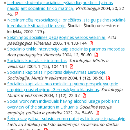
Lietuvos studentų socialiniai ryšiai: diagnostinis tyrimas
naudojant socialinio tinklo matricą.
.
Psichologija
2004, 30, 32-
46.
Nepilnamečių resocializacija: priežiūros įstaigų psichosocialinė
ir edukacinė situacija Lietuvoje
. Šiauliai : Šiaulių universiteto
leidykla, 2002. 179 p.
Sėkmingos socialinės pedagoginės veiklos veiksniai.
.
Acta
paedagogica Vilnensia
2005, 14, 133-144.
Socialinio tinklo intervencija kaip socialinės paramos metodas.
.
Acta paedagogica Vilnensia
2004, 12, 50-60.
Socialinis kapitalas ir internetas
.
Sociologija. Mintis ir
veiksmas
2004, 1 (12), 104-114.
Socialinis kapitalas ir politinis dalyvavimas Lietuvoje
.
Sociologija. Mintis ir veiksmas
2004, 1 (12), 38-50.
Socialinis kapitalas: nuo mokslinių tyrimo perspektyvų prie
empirinių pastebėjimų. Gero valdymo klausimas
.
Sociologija.
Mintis ir veiksmas
2004, 1 (12), 22-37.
Social work with individuals having alcohol usage problems:
overview of the situation in Lithuania
.
Socialinė teorija,
empirija, politika ir praktika
2022, 24, 54-68.
Šeimų savigalba - subsidiarumo patirtys Lietuvoje ir pasaulyje
.
Lietuvių katalikų mokslo akademijos suvažiavimo darbai