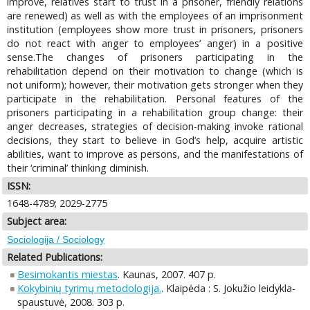
improve, relatives start to trust in a prisoner, friendly relations
are renewed) as well as with the employees of an imprisonment
institution (employees show more trust in prisoners, prisoners
do not react with anger to employees’ anger) in a positive
sense.The changes of prisoners participating in the
rehabilitation depend on their motivation to change (which is
not uniform); however, their motivation gets stronger when they
participate in the rehabilitation. Personal features of the
prisoners participating in a rehabilitation group change: their
anger decreases, strategies of decision-making invoke rational
decisions, they start to believe in God’s help, acquire artistic
abilities, want to improve as persons, and the manifestations of
their ‘criminal’ thinking diminish.
ISSN:
1648-4789; 2029-2775
Subject area:
Sociologija / Sociology
Related Publications:
Besimokantis miestas
. Kaunas, 2007. 407 p.
Kokybinių tyrimų metodologija.
. Klaipėda : S. Jokužio leidykla-
spaustuvė, 2008. 303 p.