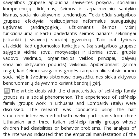
savigalbos grupėse apibūdina savivertės pokyčiai, socialinių
kompetencijų didėjimas, šeimos ir tarpasmeninių santykių
kismas, socialinio aktyvumo tendencijos. Tokiu būdu savigalbos
grupėse efektyviai realizuojamas neformalus suaugusiųjų
ugdymas (andragogika), užtikrinantis šeimos vidinį
funkcionalumą ir kartu padedantis šeimos nariams sėkmingai
įsitraukti į visavertį socialinį gyvenimą. Taip pat tyrimas
atskleidė, kad ugdomosios funkcijos raišką savigalbos grupėse
sąlygoja vidiniai (pvz., motyvacija) ir išoriniai (pvz., grupės
vadovo vaidmuo, organizacijos veiklos principai, dalyvių
socialinio aktyvumo pobūdis) veiksniai. Apibendrinant galima
teigti, kad šeimų savigalbos grupės tampa realiu subsidiarumo
socialinėje ir švietimo sistemose pavyzdžiu, nes siekia aktyvaus
bendruomenių dalyvavimo kuriant bendrąjį gėrį.
The article deals with the characteristics of self-help family
EN
groups as a social phenomenon. The experiences of self-help
family groups work in Lithuania and Lombardy (Italy) were
discussed. The research was conducted using the half
structured interview method with twelve participants from three
Lithuanian and three Italian self-help family groups whose
children had disabilities or behavior problems. The analysis of
the interviews indicated that the empirical manifestation of the