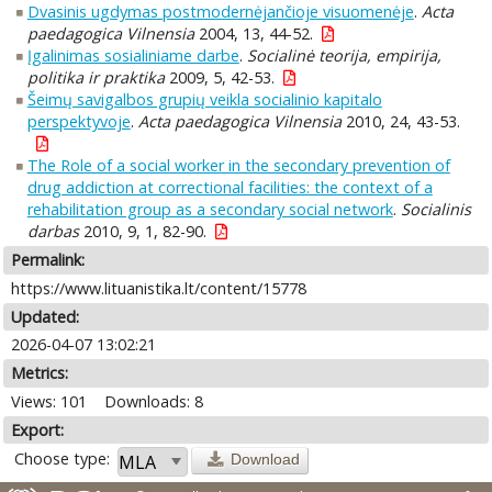
Dvasinis ugdymas postmodernėjančioje visuomenėje
.
Acta
paedagogica Vilnensia
2004, 13, 44-52.
Įgalinimas sosialiniame darbe
.
Socialinė teorija, empirija,
politika ir praktika
2009, 5, 42-53.
Šeimų savigalbos grupių veikla socialinio kapitalo
perspektyvoje
.
Acta paedagogica Vilnensia
2010, 24, 43-53.
The Role of a social worker in the secondary prevention of
drug addiction at correctional facilities: the context of a
rehabilitation group as a secondary social network
.
Socialinis
darbas
2010, 9, 1, 82-90.
Permalink:
https://www.lituanistika.lt/content/15778
Updated:
2026-04-07 13:02:21
Metrics:
Views: 101
Downloads: 8
Export:
Choose type:
Download