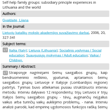
Self-help family groups: subsidiary principle experiences in
Lithuania and the world
Authors:
Gvaldaitė, Lijana
In the Journal:
, 2006, 20,
Lietuvių katalikų mokslo akademijos suvažiavimo darbai
327-341
Subject terms:
;
;
LT
Italija (Italy)
Lietuva (Lithuania)
Socialinis ugdymas / Social
;
;
education
Suaugusiųjų mokymas / Adult education
Vaikai /
Children.
Summary / Abstract:
Straipsnyje nagrinėjami šeimų savigalbos grupių, kaip
LT
bendruomeninio reiškinio, ypatumai, aptariamos šeimų
savigalbos grupių Lietuvoje ir Italijoje (Lombardijos regione)
patirtys. Tyrimas buvo atliekamas pusiau struktūruoto interviu
metodu. Interviu dalyvavo 12 respondentų: trijų Lietuvos ir trijų
Italijos šeimų savigalbos grupių - tėvų, auginančių neįgalius
vaikus arba turinčių vaikų auklėjimo problemų, - nariai. Interviu
analizė parodė, kad empirinę ugdomosios funkcijos raišką šeimų