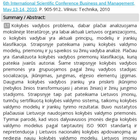
6th International Scientific Conference Business and Management,
. P. 905-912.. Vilnius: Technika, 2010
May 13-14, 2010
Summary / Abstract:
Kokybės vadybos problema, dabar plačiai analizuojama
LT
mokslinėje literatūroje, yra labai aktuali Lietuvos organizacijoms,
o kokybės vadybai yra aktuali principų, modelių ir įrankių
klasifikacija. Straipsnyje pateikiama įvairių kokybės valdymo
modelių, priemonių ir jų sąveikos su žinių vadyba analizė. Plačiau
yra išanalizuota kokybės vadybos priemonių klasifikacija, kurią
pateikia įvairūs autoriai. Šiame straipsnyje kokybės vadybos
priemonės yra grupuojamos pagal žinių vadybos stadijas:
socializacija, įkūnijimas, jungimas, elgesio elementų įgijimas.
Dauguma kokybės vadybos įrankių yra priskirti įkūnijimo
(nebylios žinios transformuojasi į atviras žinias) ir žinių jungimo
stadijoms. Straipsnyje taip pat pateikiama Lietuvos įmonių,
turinčių sertifikuotą kokybės valdymo sistemą, taikomų kokybės
valdymo modelių ir įrankių tyrimo rezultatai. Buvo nustatytos
plačiausiai Lietuvoje naudojamos kokybės valdymo priemonės.
Tyrimai parodė, kad visos dalyvavusios įmonės diegia kokybės
valdymo modelius pagal tarptautinį ISO 9001 standartą ir
nepretenduoja į Lietuvos nacionalinį kokybės apdovanojimą ar
nediegia naujų kokybės valdymo modelių. Lietuvos įmonių