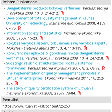
Related Publications:
Daugiakriterinis produkto kokybės vertinimas
.
Verslas: teorija
ir praktika
2009, 10, 3, 214-212.
Development of total quality management in Kaunas
University of Technology
.
Inžinerinė ekonomika
2008, 4 (59),
67-75.
Information society and statistics
.
Inžinerinė ekonomika
2008, 5 (60), 16-23.
Kokybės vadybos sistemų tobulinimas žinių vadybos aspektu
.
Mokslas - Lietuvos ateitis
2011, 3, 4, 113-119.
Konkurencinės aplinkos oligopolinėje rinkoje daugiakriterinis
vertinimas
.
Verslas: teorija ir praktika
2009, 10, 4, 247-258.
Sudėtingo reiškinio struktūrizuotos rodiklių sistemos
formavimas
.
Verslas: teorija ir praktika
2007, 8, 2, 68-72.
The Implementation of quality management principles in
Lithuanian enterprises
.
Ekonomika ir vadyba
2011, 16, 252-
257.
The study of quality certification system of Lithuania
.
Inžinerinė ekonomika
2008, 2 (57), 78-84.
Permalink:
https://www.lituanistika.lt/content/25263