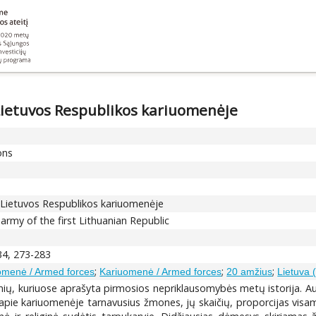
 Lietuvos Respublikos kariuomenėje
ons
s Lietuvos Respublikos kariuomenėje
army of the first Lithuanian Republic
4, 273-283
;
;
;
omenė / Armed forces
Kariuomenė / Armed forces
20 amžius
Lietuva 
nių, kuriuose aprašyta pirmosios nepriklausomybės metų istorija. Au
apie kariuomenėje tarnavusius žmones, jų skaičių, proporcijas visa