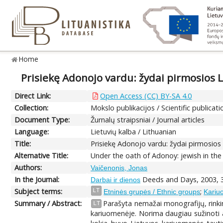
Home
Prisiekę Adonojo vardu: žydai pirmosios
Direct Link:
Open Access (CC) BY-SA 4.0
Collection:
Mokslo publikacijos / Scientific publicati
Document Type:
Žurnalų straipsniai / Journal articles
Language:
Lietuvių kalba / Lithuanian
Title:
Prisiekę Adonojo vardu: žydai pirmosio
Alternative Title:
Under the oath of Adonoy: jewish in the 
Authors:
Vaičenonis, Jonas
In the Journal:
Deeds and Days, 2003, 3
Darbai ir dienos
Subject terms:
;
LT
Etninės grupės / Ethnic groups
Kariu
Summary / Abstract:
Parašyta nemažai monografijų, rinki
LT
kariuomenėje. Norima daugiau sužinoti 