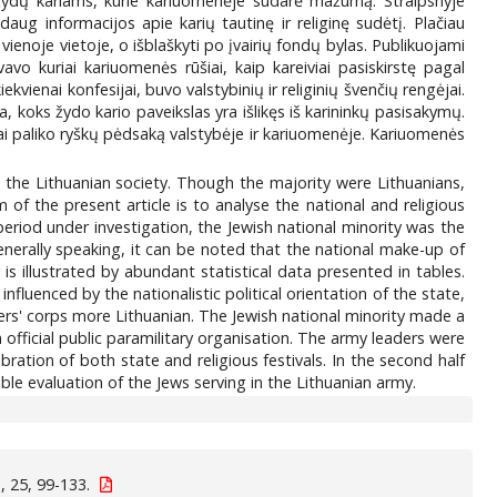
 žydų kariams, kurie kariuomenėje sudarė mažumą. Straipsnyje
 daug informacijos apie karių tautinę ir religinę sudėtį. Plačiau
enoje vietoje, o išblaškyti po įvairių fondų bylas. Publikuojami
avo kuriai kariuomenės rūšiai, kaip kareiviai pasiskirstę pagal
ienai konfesijai, buvo valstybinių ir religinių švenčių rengėjai.
koks žydo kario paveikslas yra išlikęs iš karininkų pasisakymų.
dai paliko ryškų pėdsaką valstybėje ir kariuomenėje. Kariuomenės
as the Lithuanian society. Though the majority were Lithuanians,
 of the present article is to analyse the national and religious
 period under investigation, the Jewish national minority was the
erally speaking, it can be noted that the national make-up of
 is illustrated by abundant statistical data presented in tables.
nfluenced by the nationalistic political orientation of the state,
rs' corps more Lithuanian. The Jewish national minority made a
official public paramilitary organisation. The army leaders were
ebration of both state and religious festivals. In the second half
ble evaluation of the Jews serving in the Lithuanian army.
 25, 99-133.