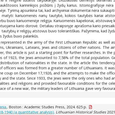
ė ir religinė sudėtis tarpukaryje. Didžiausias dėmesys skiriamas
aukštosios karininkijos požiūris į žydų karius. Istoriografijoje nėra
e. Tyrimą apsunkina tai, kad archyviniai dokumentai nėra sukaupti vi
ų matyti: kariuomenės narių tautybė, kokios tautybės kariai atstov
u buvo kariuomenėje religija. Kariuomenės kapelionai, atstovavę kiekv
uojama kario dorovė. Detaliau straipsnyje aprašoma kario priesaika, 
 tautybių ir religijų atstovus buvo tolerantiškas. Pažymima, kad žy
us žydus buvo palankūs.
e represented in the army of the First Lithuanian Republic as well 
, Ukrainians, Latvians, Jews and citizens of other nations. The aim
 this article is just a starting point for further researches. In the
 of 1923, the Jews amounted to 7,58% of the total population. Gen
tribution of nationalities in the state. In the article this tendency
of officers was formed from a greater number of Lithuanians. It was i
 the coup on December 17,1926, and the attempts to make the office
y and the state. Since 1933, the Jews were the only ones who had an 
nalities and religions and provided favourable conditions for the cel
ce of a new war, the military leaders of Lithuania gave very favoura
ania.
. Boston : Academic Studies Press, 2024. 625 p.
18-1940 (a quantitative analysis)
.
Lithuanian Historical Studies
2021,