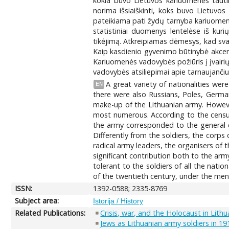
kokia buvo Lietuvos kariuomenės tautin
norima išsiaiškinti, koks buvo Lietuvos 
pateikiama pati žydų tarnyba kariuomenėj
statistiniai duomenys lentelėse iš kuri
tikėjimą. Atkreipiamas dėmesys, kad svarb
Kaip kasdienio gyvenimo būtinybė akcent
Kariuomenės vadovybės požiūris į įvairių
vadovybės atsiliepimai apie tarnaujanči
A great variety of nationalities wer
EN
there were also Russians, Poles, Germans
make-up of the Lithuanian army. However,
most numerous. According to the census
the army corresponded to the general dis
Differently from the soldiers, the corps 
radical army leaders, the organisers of
significant contribution both to the arm
tolerant to the soldiers of all the natio
of the twentieth century, under the mena
ISSN:
1392-0588; 2335-8769
Subject area:
Istorija / History
Related Publications:
Crisis, war, and the Holocaust in Lithu
Jews as Lithuanian army soldiers in 19