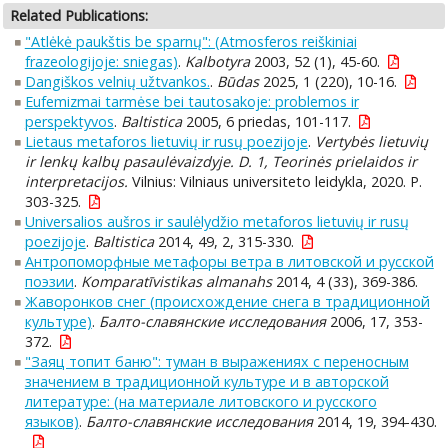
Related Publications:
"Atlėkė paukštis be sparnų": (Atmosferos reiškiniai
frazeologijoje: sniegas)
.
Kalbotyra
2003, 52 (1), 45-60.
Dangiškos velnių užtvankos.
.
Būdas
2025, 1 (220), 10-16.
Eufemizmai tarmėse bei tautosakoje: problemos ir
perspektyvos
.
Baltistica
2005, 6 priedas, 101-117.
Lietaus metaforos lietuvių ir rusų poezijoje
.
Vertybės lietuvių
ir lenkų kalbų pasaulėvaizdyje. D. 1, Teorinės prielaidos ir
interpretacijos.
Vilnius: Vilniaus universiteto leidykla, 2020. P.
303-325.
Universalios aušros ir saulėlydžio metaforos lietuvių ir rusų
poezijoje
.
Baltistica
2014, 49, 2, 315-330.
Антропоморфные метафоры ветра в литовской и русской
поэзии
.
Komparatīvistikas almanahs
2014, 4 (33), 369-386.
Жаворонков снег (происхождение снега в традиционной
культуре)
.
Балто-славянские исследования
2006, 17, 353-
372.
"Заяц топит баню": туман в выражениях с переносным
значением в традиционной культуре и в авторской
литературе: (на материале литовского и русского
языков)
.
Балто-славянские исследования
2014, 19, 394-430.