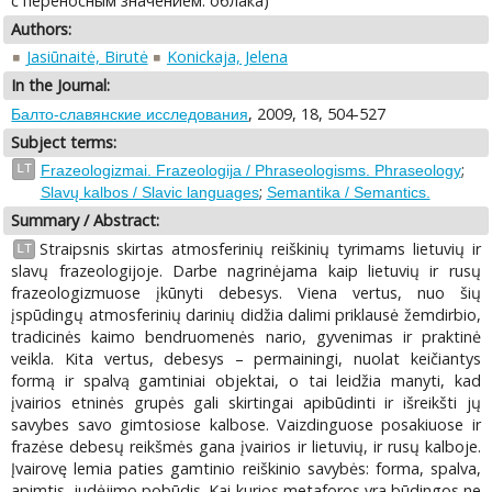
с переносным значением: облака)
Authors:
Jasiūnaitė, Birutė
Konickaja, Jelena
In the Journal:
, 2009, 18, 504-527
Балто-славянские исследования
Subject terms:
;
LT
Frazeologizmai. Frazeologija / Phraseologisms. Phraseology
;
Slavų kalbos / Slavic languages
Semantika / Semantics.
Summary / Abstract:
Straipsnis skirtas atmosferinių reiškinių tyrimams lietuvių ir
LT
slavų frazeologijoje. Darbe nagrinėjama kaip lietuvių ir rusų
frazeologizmuose įkūnyti debesys. Viena vertus, nuo šių
įspūdingų atmosferinių darinių didžia dalimi priklausė žemdirbio,
tradicinės kaimo bendruomenės nario, gyvenimas ir praktinė
veikla. Kita vertus, debesys – permainingi, nuolat keičiantys
formą ir spalvą gamtiniai objektai, o tai leidžia manyti, kad
įvairios etninės grupės gali skirtingai apibūdinti ir išreikšti jų
savybes savo gimtosiose kalbose. Vaizdinguose posakiuose ir
frazėse debesų reikšmės gana įvairios ir lietuvių, ir rusų kalboje.
Įvairovę lemia paties gamtinio reiškinio savybės: forma, spalva,
apimtis, judėjimo pobūdis. Kai kurios metaforos yra būdingos ne