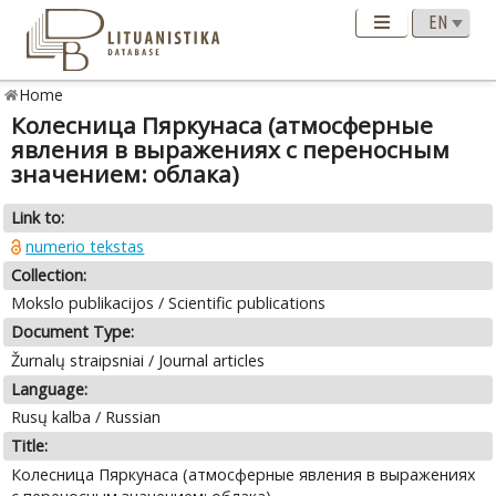
Home
Колесница Пяркунаса (атмосферные
явления в выражениях с переносным
значением: облака)
Link to:
numerio tekstas
Collection:
Mokslo publikacijos / Scientific publications
Document Type:
Žurnalų straipsniai / Journal articles
Language:
Rusų kalba / Russian
Title:
Колесница Пяркунаса (атмосферные явления в выражениях