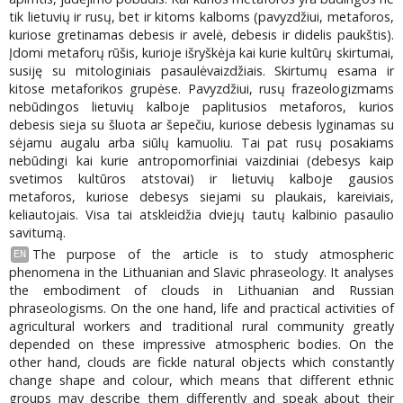
tik lietuvių ir rusų, bet ir kitoms kalboms (pavyzdžiui, metaforos,
kuriose gretinamas debesis ir avelė, debesis ir didelis paukštis).
Įdomi metaforų rūšis, kurioje išryškėja kai kurie kultūrų skirtumai,
susiję su mitologiniais pasaulėvaizdžiais. Skirtumų esama ir
kitose metaforikos grupėse. Pavyzdžiui, rusų frazeologizmams
nebūdingos lietuvių kalboje paplitusios metaforos, kurios
debesis sieja su šluota ar šepečiu, kuriose debesis lyginamas su
sėjamu augalu arba siūlų kamuoliu. Tai pat rusų posakiams
nebūdingi kai kurie antropomorfiniai vaizdiniai (debesys kaip
svetimos kultūros atstovai) ir lietuvių kalboje gausios
metaforos, kuriose debesys siejami su plaukais, kareiviais,
keliautojais. Visa tai atskleidžia dviejų tautų kalbinio pasaulio
savitumą.
The purpose of the article is to study atmospheric
EN
phenomena in the Lithuanian and Slavic phraseology. It analyses
the embodiment of clouds in Lithuanian and Russian
phraseologisms. On the one hand, life and practical activities of
agricultural workers and traditional rural community greatly
depended on these impressive atmospheric bodies. On the
other hand, clouds are fickle natural objects which constantly
change shape and colour, which means that different ethnic
groups may describe them differently and speak about their