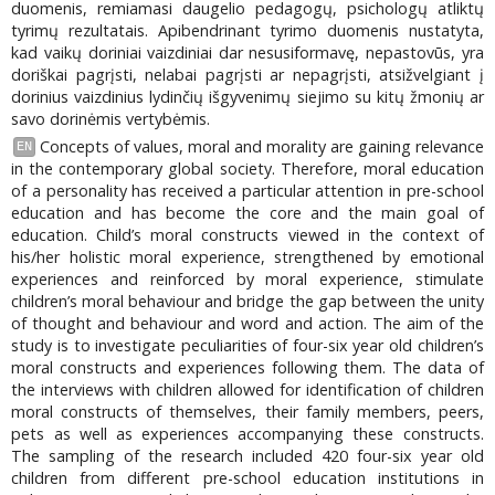
duomenis, remiamasi daugelio pedagogų, psichologų atliktų
tyrimų rezultatais. Apibendrinant tyrimo duomenis nustatyta,
kad vaikų doriniai vaizdiniai dar nesusiformavę, nepastovūs, yra
doriškai pagrįsti, nelabai pagrįsti ar nepagrįsti, atsižvelgiant į
dorinius vaizdinius lydinčių išgyvenimų siejimo su kitų žmonių ar
savo dorinėmis vertybėmis.
Concepts of values, moral and morality are gaining relevance
EN
in the contemporary global society. Therefore, moral education
of a personality has received a particular attention in pre-school
education and has become the core and the main goal of
education. Child’s moral constructs viewed in the context of
his/her holistic moral experience, strengthened by emotional
experiences and reinforced by moral experience, stimulate
children’s moral behaviour and bridge the gap between the unity
of thought and behaviour and word and action. The aim of the
study is to investigate peculiarities of four-six year old children’s
moral constructs and experiences following them. The data of
the interviews with children allowed for identification of children
moral constructs of themselves, their family members, peers,
pets as well as experiences accompanying these constructs.
The sampling of the research included 420 four-six year old
children from different pre-school education institutions in