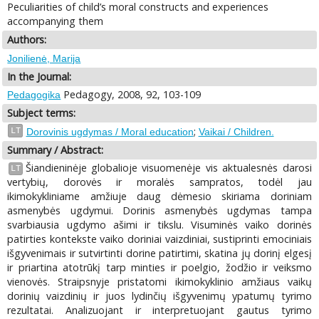
Peculiarities of child’s moral constructs and experiences
accompanying them
Authors:
Jonilienė, Marija
In the Journal:
Pedagogy, 2008, 92, 103-109
Pedagogika
Subject terms:
;
LT
Dorovinis ugdymas / Moral education
Vaikai / Children.
Summary / Abstract:
Šiandieninėje globalioje visuomenėje vis aktualesnės darosi
LT
vertybių, dorovės ir moralės sampratos, todėl jau
ikimokykliniame amžiuje daug dėmesio skiriama doriniam
asmenybės ugdymui. Dorinis asmenybės ugdymas tampa
svarbiausia ugdymo ašimi ir tikslu. Visuminės vaiko dorinės
patirties kontekste vaiko doriniai vaizdiniai, sustiprinti emociniais
išgyvenimais ir sutvirtinti dorine patirtimi, skatina jų dorinį elgesį
ir priartina atotrūkį tarp minties ir poelgio, žodžio ir veiksmo
vienovės. Straipsnyje pristatomi ikimokyklinio amžiaus vaikų
dorinių vaizdinių ir juos lydinčių išgyvenimų ypatumų tyrimo
rezultatai. Analizuojant ir interpretuojant gautus tyrimo