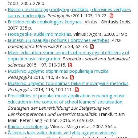
žodis, 2005. 278 p.
Būsimų technologijų mokytojų požiūrio į dorovines vertybes
kaitos tendencijos
.
Pedagogika
2011, 103, 15-22.
Enciklopedinis edukologijos žodynas.
. Vilnius : Gimtasis žodis,
2007. 335 p.
Hodegetika: auklėjimo mokslas
. Vilnius : Agora, 2003. 319 p.
Jaunesniųjų paauglių požiūris į dorovines vertybes
.
Acta
paedagogica Vilnensia
2015, 34, 62-73.
Music education: some aspects of pedagogical efficiency of
popular music integration
.
Procedia - social and behavioral
sciences
2015, 197, 910-915.
Muzikinio ugdymo stiprinimas populiariąja muzika
.
Pedagogika
2013, 110, 87-95.
Muzikinio ugdymo tobulinimas taikant inovatyvius metodus
.
Pedagogika
2014, 113, 100-111.
Possibilities of popular music application enhancing music
education in the context of school learners' socialisation
.
Strategien der Lehrerbildung: zur Steigerung von
Lehrkompetenzen und Unterrichtsqualität.
Frankfurt am
Main: Peter Lang Edition, 2016. P. 619-632.
Raidos psichologija.
. Vilnius : Margi raštai, 2007. 364 p.
Žaidimas kaip vaiko dorinių vertybių ugdymo veiksnys