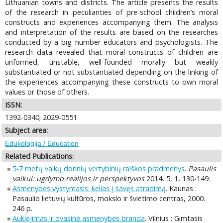
Lithuanian towns and districts. The article presents the results
of the research in peculiarities of pre-school children’s moral
constructs and experiences accompanying them. The analysis
and interpretation of the results are based on the researches
conducted by a big number educators and psychologists. The
research data revealed that moral constructs of children are
unformed, unstable, well-founded morally but weakly
substantiated or not substantiated depending on the linking of
the experiences accompanying these constructs to own moral
values or those of others.
ISSN:
1392-0340; 2029-0551
Subject area:
Edukologija / Education
Related Publications:
5-7 metų vaikų dorinių vertybinių raiškos pradmenys
.
Pasaulis
vaikui: ugdymo realijos ir perspektyvos
2014, 5, 1, 130-149.
Asmenybės vystymasis: kelias į savęs atradimą
. Kaunas :
Pasaulio lietuvių kultūros, mokslo ir švietimo centras, 2000.
246 p.
Auklėjimas ir dvasinė asmenybės branda
. Vilnius : Gimtasis