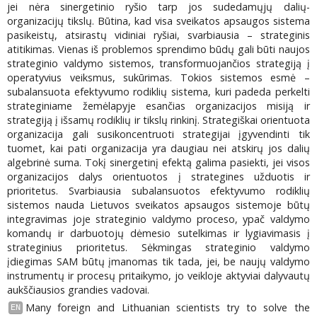
jei nėra sinergetinio ryšio tarp jos sudedamųjų dalių-
organizacijų tikslų. Būtina, kad visa sveikatos apsaugos sistema
pasikeistų, atsirastų vidiniai ryšiai, svarbiausia – strateginis
atitikimas. Vienas iš problemos sprendimo būdų gali būti naujos
strateginio valdymo sistemos, transformuojančios strategiją į
operatyvius veiksmus, sukūrimas. Tokios sistemos esmė –
subalansuota efektyvumo rodiklių sistema, kuri padeda perkelti
strateginiame žemėlapyje esančias organizacijos misiją ir
strategiją į išsamų rodiklių ir tikslų rinkinį. Strategiškai orientuota
organizacija gali susikoncentruoti strategijai įgyvendinti tik
tuomet, kai pati organizacija yra daugiau nei atskirų jos dalių
algebrinė suma. Tokį sinergetinį efektą galima pasiekti, jei visos
organizacijos dalys orientuotos į strategines užduotis ir
prioritetus. Svarbiausia subalansuotos efektyvumo rodiklių
sistemos nauda Lietuvos sveikatos apsaugos sistemoje būtų
integravimas joje strateginio valdymo proceso, ypač valdymo
komandų ir darbuotojų dėmesio sutelkimas ir lygiavimasis į
strateginius prioritetus. Sėkmingas strateginio valdymo
įdiegimas SAM būtų įmanomas tik tada, jei, be naujų valdymo
instrumentų ir procesų pritaikymo, jo veikloje aktyviai dalyvautų
aukščiausios grandies vadovai.
Many foreign and Lithuanian scientists try to solve the
EN