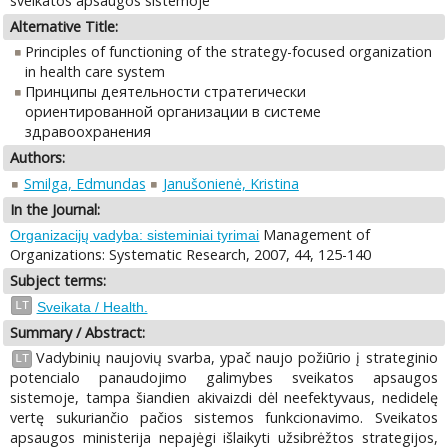
sveikatos apsaugos sistemoje
Alternative Title:
Principles of functioning of the strategy-focused organization
in health care system
Принципы деятельности стратегически
ориентированной организации в системе
здравоохранения
Authors:
Smilga, Edmundas
Janušonienė, Kristina
In the Journal:
Management of
Organizacijų vadyba: sisteminiai tyrimai
Organizations: Systematic Research, 2007, 44, 125-140
Subject terms:
LT
Sveikata / Health.
Summary / Abstract:
Vadybinių naujovių svarba, ypač naujo požiūrio į strateginio
LT
potencialo panaudojimo galimybes sveikatos apsaugos
sistemoje, tampa šiandien akivaizdi dėl neefektyvaus, nedidelę
vertę sukuriančio pačios sistemos funkcionavimo. Sveikatos
apsaugos ministerija nepajėgi išlaikyti užsibrėžtos strategijos,