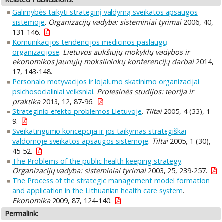
Galimybės taikyti strateginį valdymą sveikatos apsaugos
sistemoje
.
Organizacijų vadyba: sisteminiai tyrimai
2006, 40,
131-146.
Komunikacijos tendencijos medicinos paslaugų
organizacijose
.
Lietuvos aukštųjų mokyklų vadybos ir
ekonomikos jaunųjų mokslininkų konferencijų darbai
2014,
17, 143-148.
Personalo motyvacijos ir lojalumo skatinimo organizacijai
psichosocialiniai veiksniai
.
Profesinės studijos: teorija ir
praktika
2013, 12, 87-96.
Strateginio efekto problemos Lietuvoje
.
Tiltai
2005, 4 (33), 1-
9.
Sveikatingumo koncepcija ir jos taikymas strategiškai
valdomoje sveikatos apsaugos sistemoje
.
Tiltai
2005, 1 (30),
45-52.
The Problems of the public health keeping strategy
.
Organizacijų vadyba: sisteminiai tyrimai
2003, 25, 239-257.
The Process of the strategic management model formation
and application in the Lithuanian health care system
.
Ekonomika
2009, 87, 124-140.
Permalink: