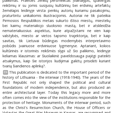
palikimas. Praeities ženklų persmelktas įvairialypis, spalvingas
reikšmių ir su jomis susijusių kultūrinių bei erdvinių artefaktų
žemėlapis leidinyje virsta penkių autorių kuriamu pasakojimu,
praturtintu unikaliomis iliustracijomis. Autoriai ne tik pateikia
Pirmosios Respublikos metais sukurto ištiso miestų, miestelių
bei kaimų materialiojo sluoksnio mastą, bet ir atskleidžia
nematerialiuosius aspektus, kurie atpažįstami ne vien kaip
valstybės, miesto ar vietos tapsmo trajektorija, bet ir kaip
savitas, tik Lietuvai būdingas modernybės interpretavimo
pobūdis įvairiuose erdviniuose lygmenyse. Aptariant, kokios
kultūrinės ir istorinės reikšmės slypi už šio palikimo, leidinyje
keliamas klausimas: ar šiuolaikinė paveldosauga pajėgi pateikti
atsakymus, kaip šie istorijos liudijimai galėtų prisidėti kuriant
tvarią šiandienos aplinką?.
This publication is dedicated to the important period of the
EN
history of Lithuania - the interwar (1918-1940). The years of the
First Republic not only shaped the political and cultural
foundations of modern independence, but also produced an
entire architectural layer. Today this legacy more and more
often comes into the view of the institutions responsible for the
protection of heritage. Monuments of the interwar period, such
as the Christ's Resurrection Church, the House of Officers or
Vytautas the Great War Museum in Kaunas, are recognised and