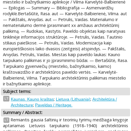
miestelio ir bažnytkaimio aplinkoje / Vilma Karvelytė-Balbierienė
— Epilogas — Summary — Bibliografija — Asmenvardžių
rodyklė.Bertašiūtė, Rasa. aut — Karvelytė-Balbierienė, Vilma. aut
— Pakštalis, Arvydas. aut — Petrulis, Vaidas. Materialumo ir
nematerialumo dermė įprasminant xx amžiaus architektūrinį
palikimą. — Rudokas, Kastytis. Paveldo objektas kaip naratyvas
tinklinėje informacijos struktūroje. — Petrulis, Vaidas. Tautinio
stiliaus paieškose. — Petrulis, Vaidas. Modernizacija kaip
europietiškosios laiko dvasios (zeitgeisi) atspindys. — Pakštalis,
Arvydas. Petrulis, Vaidas. Miestas kaip paveldo laukas: Kauno
tarpukario palikimas ir jo įprasminimo būdai. — Bertašiūtė, Rasa.
Tarpukario gyvenviečių (miestelio, bažnytkaimio, kaimo)
kraštovaizdžio ir architektūros paveldo vertės. — Karvelytė-
Balbierienė, Vilma. Tarpukario architektūrinis palikimas miestelio
ir bažnytkaimio aplinkoje.
Subject terms:
;
;
LT
Kaunas. Kauno kraštas
Lietuva (Lithuania)
Architektūra /
;
Architecture
Paveldas / Heritage.
Summary / Abstract:
Remiantis gausia šaltinių ir teorinių tyrimų medžiaga knygoje
LT
aptariamas Lietuvos tarpukario (1918–1940) architektūrinis