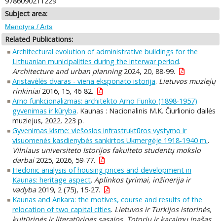
9786090211229
Subject area:
Menotyra / Arts
Related Publications:
Architectural evolution of administrative buildings for the
Lithuanian municipalities during the interwar period
.
Architecture and urban planning
2024, 20, 88-99.
Aristavėlės dvaras - viena eksponato istorija
.
Lietuvos muziejų
rinkiniai
2016, 15, 46-82.
Arno funkcionalizmas: architekto Arno Funko (1898-1957)
gyvenimas ir kūryba
. Kaunas : Nacionalinis M.K. Čiurlionio dailės
muziejus, 2022. 223 p.
Gyvenimas kisme: viešosios infrastruktūros vystymo ir
visuomenės kasdienybės sankirtos Ukmergėje 1918-1940 m.
.
Vilniaus universiteto Istorijos fakulteto studentų mokslo
darbai
2025, 2026, 59-77.
Hedonic analysis of housing prices and development in
Kaunas: heritage aspect
.
Aplinkos tyrimai, inžinerija ir
vadyba
2019, 2 (75), 15-27.
Kaunas and Ankara: the motives, course and results of the
relocation of two capital cities
.
Lietuvos ir Turkijos istorinės,
kultūrinės ir literatūrinės sąsajos. Totorių ir karaimų įnašas.