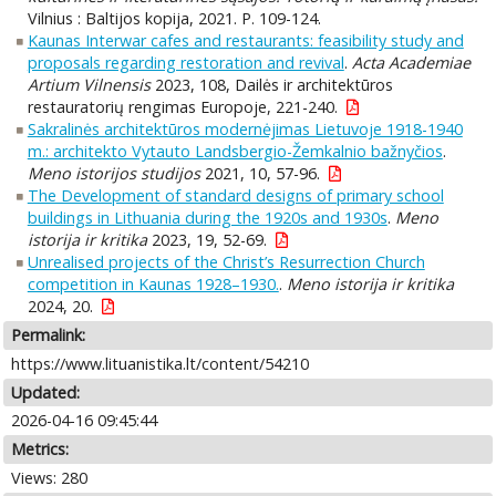
Vilnius : Baltijos kopija, 2021. P. 109-124.
Kaunas Interwar cafes and restaurants: feasibility study and
proposals regarding restoration and revival
.
Acta Academiae
Artium Vilnensis
2023, 108, Dailės ir architektūros
restauratorių rengimas Europoje, 221-240.
Sakralinės architektūros modernėjimas Lietuvoje 1918-1940
m.: architekto Vytauto Landsbergio-Žemkalnio bažnyčios
.
Meno istorijos studijos
2021, 10, 57-96.
The Development of standard designs of primary school
buildings in Lithuania during the 1920s and 1930s
.
Meno
istorija ir kritika
2023, 19, 52-69.
Unrealised projects of the Christ’s Resurrection Church
competition in Kaunas 1928–1930.
.
Meno istorija ir kritika
2024, 20.
Permalink:
https://www.lituanistika.lt/content/54210
Updated:
2026-04-16 09:45:44
Metrics:
Views: 280