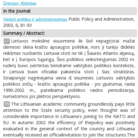
Orenius, Algirdas
In the Journal:
Public Policy and Administration,
Viešoji politika ir administravimas
2003, 6, 81-93
Summary / Abstract:
Lietuvos mokslinė visuomenė iki šiol nepagrįstai mažai
LT
dėmesio skiria krašto apsaugos politikai, nors ji turėjo didelės
reikšmės ruošiantis Lietuvai stoti ne tik į Šiaurės Atlanto aljansą,
bet ir į Europos Sąjungą. Šios politikos veiksmingumas 2002 m.
rudenį buvo įvertintas bendrame valstybės politikos kontekste,
ir Lietuva buvo oficialiai pakviesta stoti į šias struktūras.
Straipsnyje nagrinėjama viena iš visuminės Lietuvos valstybės
politikos sričių - krašto apsaugos politika - jos ypatumai, raida
1990-2002 m., pateikiama politikos raidos periodizacija,
numatomos jos plėtros perspektyvos.
The Lithuanian academic community groundlessly pays little
EN
attention to the State security policy, even thoughit was of
considerable importance in Lithuania's joining to the NATO and
EU. In autumn 2002 the efficiency of thepolicy was positively
evaluated in the general context of the country and Lithuania
eventually received an officialinvitation to join the structures.The