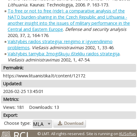
Lithuania.
Kaunas: Technologija, 2006. P. 163-173.
To free or not to free (ride): a comparative analysis of the
NATO burden-sharing in the Czech Republic and Lithuania -
another insight into the issues of military performance in the
Central and Eastern Europe
.
Defense and security analysis
2020, 37, 2, 164-176.
Valstybės raidos strategija: rengimo ir įgyvendinimo
problemos
.
Viešasis administravimas
2002, 1, 33-46.
Valstybės tarnyba: žmogiškųjų išteklių raidos strategija
.
Viešasis administravimas
2002, 1, 47-54.
Permalink:
https://www.lituanistika.lt/content/12172
Updated:
2026-02-25 13:45:01
Metrics:
Views: 181
Downloads: 13
Export:
Choose type:
Download
© LMT. All rights reserved.
Site is running on
KUSoftas