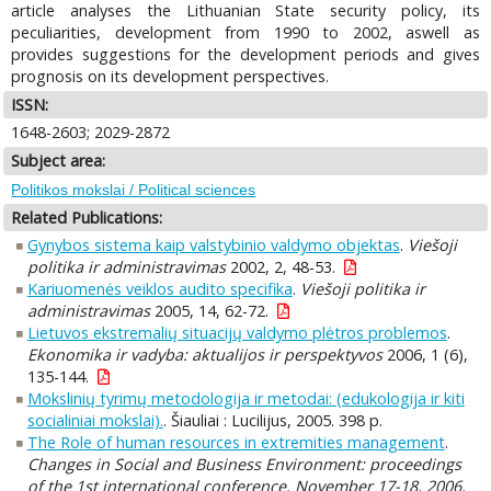
article analyses the Lithuanian State security policy, its
peculiarities, development from 1990 to 2002, aswell as
provides suggestions for the development periods and gives
prognosis on its development perspectives.
ISSN:
1648-2603; 2029-2872
Subject area:
Politikos mokslai / Political sciences
Related Publications:
Gynybos sistema kaip valstybinio valdymo objektas
.
Viešoji
politika ir administravimas
2002, 2, 48-53.
Kariuomenės veiklos audito specifika
.
Viešoji politika ir
administravimas
2005, 14, 62-72.
Lietuvos ekstremalių situacijų valdymo plėtros problemos
.
Ekonomika ir vadyba: aktualijos ir perspektyvos
2006, 1 (6),
135-144.
Mokslinių tyrimų metodologija ir metodai: (edukologija ir kiti
socialiniai mokslai).
. Šiauliai : Lucilijus, 2005. 398 p.
The Role of human resources in extremities management
.
Changes in Social and Business Environment: proceedings
of the 1st international conference, November 17-18, 2006,