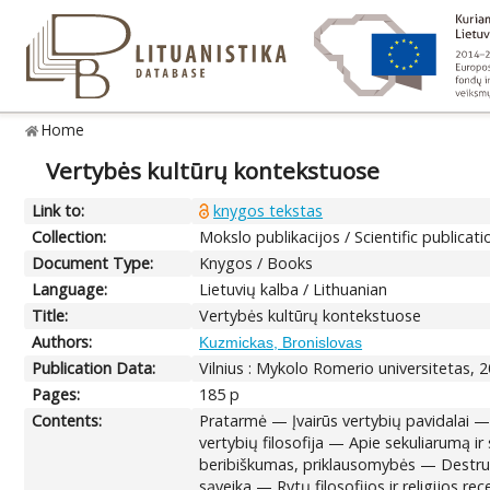
Home
Vertybės kultūrų kontekstuose
Link to:
knygos tekstas
Collection:
Mokslo publikacijos / Scientific publicati
Document Type:
Knygos / Books
Language:
Lietuvių kalba / Lithuanian
Title:
Vertybės kultūrų kontekstuose
Authors:
Kuzmickas, Bronislovas
Publication Data:
Vilnius : Mykolo Romerio universitetas, 2
Pages:
185 p
Contents:
Pratarmė — Įvairūs vertybių pavidalai —
vertybių filosofija — Apie sekuliarumą i
beribiškumas, priklausomybės — Destruk
sąveika — Rytų filosofijos ir religijos