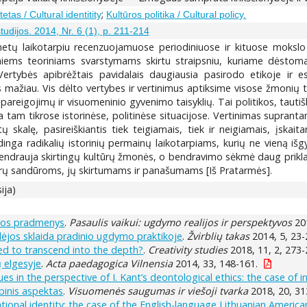
;
tetas / Cultural identitity
Kultūros politika / Cultural policy.
tudijos. 2014, Nr. 6 (1), p. 211-214
tų laikotarpiu recenzuojamuose periodiniuose ir kituose mokslo lei
ems teoriniams svarstymams skirtu straipsniu, kuriame dėstoma, k
ertybės apibrėžtais pavidalais daugiausia pasirodo etikoje ir es
ažiau. Vis dėlto vertybes ir vertinimus aptiksime visose žmonių tar
pareigojimų ir visuomeninio gyvenimo taisyklių. Tai politikos, tautiškum
la tam tikrose istorinėse, politinėse situacijose. Vertinimas suprant
 skalę, pasireiškiantis tiek teigiamais, tiek ir neigiamais, įskaitan
dinga radikalių istorinių permainų laikotarpiams, kurių ne vieną iš
bendrauja skirtingų kultūrų žmonės, o bendravimo sėkmė daug prikla
kultūrų sandūroms, jų skirtumams ir panašumams [Iš Pratarmės].
ija)
škos pradmenys
.
Pasaulis vaikui: ugdymo realijos ir perspektyvos
201
idėjos sklaida pradinio ugdymo praktikoje
.
Žvirblių takas
2014, 5, 23-
eed to transcend into the depth?
.
Creativity studies
2018, 11, 2, 273-
ų elgesyje
.
Acta paedagogica Vilnensia
2014, 33, 148-161.
es in the perspective of I. Kant’s deontological ethics: the case of i
binis aspektas
.
Visuomenės saugumas ir viešoji tvarka
2018, 20, 31
ational identity: the case of the English-language Lithuanian America