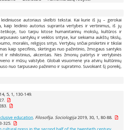
diniuose autoriaus skelbti tekstai. Kai kurie iš jų – gerokai
aip leidinio autorius supranta vertybes ir vertinimus, iš jų
tetikoje, tuo tarpu kitose humanitarinių mokslų, kultūros ir
pusavio santykių ir veiklos srityse, kur siekiama aukštų tikslų,
o, moralės, religijos sritys. Vertybių sričiai priskirtini ir tikslai
amas kaip specifinis, skirtingas nuo pažintinio, žmogaus santykis
t ir nihilistinius, akcentais. Nes žmonių patirtys ir vertybinės
gyveno ir mūsų valstybė. Globali visuomenė yra atvirų kultūrinių
uso nuo tarpusavio pažinimo ir supratimo. Suvokiant šį poreikį,
4, 5, 1, 130-149.
27.
283.
nclusive education
.
Filosofija. Sociologija
2019, 30, 1, 80-88.
3-325.
n cultural press in the second half of the twentieth century
.