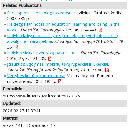
Related Publications:
Enciklopedinis edukologijos žodynas.
. Vilnius : Gimtasis žodis,
2007. 335 p.
Heideggerian notes on education: learning and being-in-the-
world.
.
Filosofija. Sociologija
2025, 36, 1, 42-49.
Individo laikysenos valstybės puoselėjamų vertybių ir tikslų
atžvilgiu etiniai aspektai
.
Filosofija. Sociologija
2015, 26, 1, 28-
36.
Individo siekiai ir vertybių pasirinkimas
.
Filosofija. Sociologija
2016, 27, 3, 199-205.
Įtraukusis ugdymas: mokinių tėvų rūpesčiai ir lūkesčiai
.
Santalka: filologija, edukologija
2015, 23, 1, 73-80.
Vertybės kultūrų kontekstuose
. Vilnius : Mykolo Romerio
universitetas, 2013. 185 p.
Permalink:
https://www.lituanistika.lt/content/79125
Updated:
2026-02-27 11:39:41
Metrics:
Views: 141
Downloads: 17