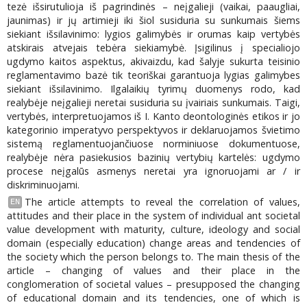
tezė išsirutulioja iš pagrindinės – neįgalieji (vaikai, paaugliai,
jaunimas) ir jų artimieji iki šiol susiduria su sunkumais šiems
siekiant išsilavinimo: lygios galimybės ir orumas kaip vertybės
atskirais atvejais tebėra siekiamybė. Įsigilinus į specialiojo
ugdymo kaitos aspektus, akivaizdu, kad šalyje sukurta teisinio
reglamentavimo bazė tik teoriškai garantuoja lygias galimybes
siekiant išsilavinimo. Ilgalaikių tyrimų duomenys rodo, kad
realybėje neįgalieji neretai susiduria su įvairiais sunkumais. Taigi,
vertybės, interpretuojamos iš I. Kanto deontologinės etikos ir jo
kategorinio imperatyvo perspektyvos ir deklaruojamos švietimo
sistemą reglamentuojančiuose norminiuose dokumentuose,
realybėje nėra pasiekusios bazinių vertybių kartelės: ugdymo
procese neįgalūs asmenys neretai yra ignoruojami ar / ir
diskriminuojami.
The article attempts to reveal the correlation of values,
EN
attitudes and their place in the system of individual ant societal
value development with maturity, culture, ideology and social
domain (especially education) change areas and tendencies of
the society which the person belongs to. The main thesis of the
article – changing of values and their place in the
conglomeration of societal values – presupposed the changing
of educational domain and its tendencies, one of which is