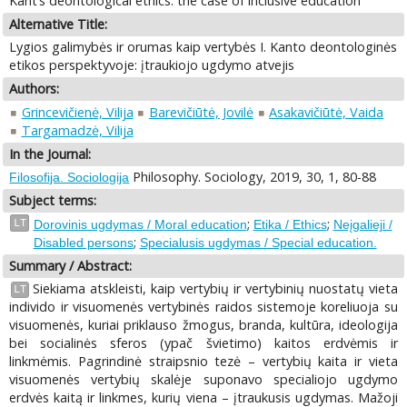
Kant’s deontological ethics: the case of inclusive education
Alternative Title:
Lygios galimybės ir orumas kaip vertybės I. Kanto deontologinės
etikos perspektyvoje: įtraukiojo ugdymo atvejis
Authors:
Grincevičienė, Vilija
Barevičiūtė, Jovilė
Asakavičiūtė, Vaida
Targamadzė, Vilija
In the Journal:
Philosophy. Sociology, 2019, 30, 1, 80-88
Filosofija. Sociologija
Subject terms:
;
;
LT
Dorovinis ugdymas / Moral education
Etika / Ethics
Neįgalieji /
;
Disabled persons
Specialusis ugdymas / Special education.
Summary / Abstract:
Siekiama atskleisti, kaip vertybių ir vertybinių nuostatų vieta
LT
individo ir visuomenės vertybinės raidos sistemoje koreliuoja su
visuomenės, kuriai priklauso žmogus, branda, kultūra, ideologija
bei socialinės sferos (ypač švietimo) kaitos erdvėmis ir
linkmėmis. Pagrindinė straipsnio tezė – vertybių kaita ir vieta
visuomenės vertybių skalėje suponavo specialiojo ugdymo
erdvės kaitą ir linkmes, kurių viena – įtraukusis ugdymas. Mažoji