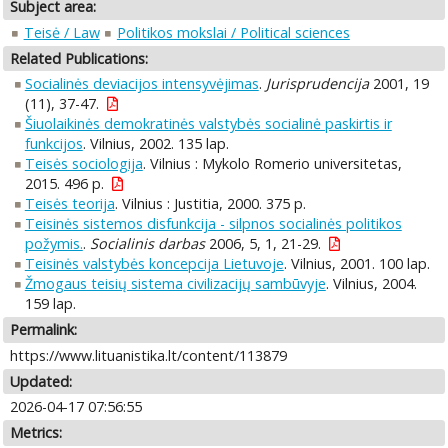
Subject area:
Teisė / Law
Politikos mokslai / Political sciences
Related Publications:
Socialinės deviacijos intensyvėjimas
.
Jurisprudencija
2001, 19
(11), 37-47.
Šiuolaikinės demokratinės valstybės socialinė paskirtis ir
funkcijos
. Vilnius, 2002. 135 lap.
Teisės sociologija
. Vilnius : Mykolo Romerio universitetas,
2015. 496 p.
Teisės teorija
. Vilnius : Justitia, 2000. 375 p.
Teisinės sistemos disfunkcija - silpnos socialinės politikos
požymis.
.
Socialinis darbas
2006, 5, 1, 21-29.
Teisinės valstybės koncepcija Lietuvoje
. Vilnius, 2001. 100 lap.
Žmogaus teisių sistema civilizacijų sambūvyje
. Vilnius, 2004.
159 lap.
Permalink:
https://www.lituanistika.lt/content/113879
Updated:
2026-04-17 07:56:55
Metrics: