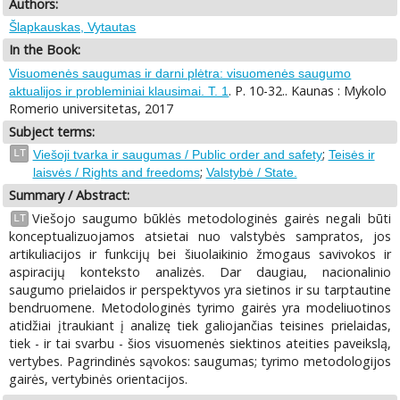
Authors:
Šlapkauskas, Vytautas
In the Book:
Visuomenės saugumas ir darni plėtra: visuomenės saugumo
. P. 10-32.. Kaunas : Mykolo
aktualijos ir probleminiai klausimai. T. 1
Romerio universitetas, 2017
Subject terms:
;
LT
Viešoji tvarka ir saugumas / Public order and safety
Teisės ir
;
laisvės / Rights and freedoms
Valstybė / State.
Summary / Abstract:
Viešojo saugumo būklės metodologinės gairės negali būti
LT
konceptualizuojamos atsietai nuo valstybės sampratos, jos
artikuliacijos ir funkcijų bei šiuolaikinio žmogaus savivokos ir
aspiracijų konteksto analizės. Dar daugiau, nacionalinio
saugumo prielaidos ir perspektyvos yra sietinos ir su tarptautine
bendruomene. Metodologinės tyrimo gairės yra modeliuotinos
atidžiai įtraukiant į analizę tiek galiojančias teisines prielaidas,
tiek - ir tai svarbu - šios visuomenės siektinos ateities paveikslą,
vertybes. Pagrindinės sąvokos: saugumas; tyrimo metodologijos
gairės, vertybinės orientacijos.