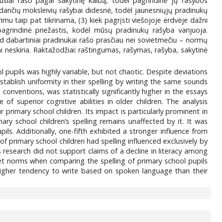
ausiai rašo pagal sakytinę kalbą, todėl pagrindinė jų rašybos
edančių moksleivių rašybai didesnė, todėl jaunesniųjų pradinukų
rimu taip pat tikrinama, (3) kiek pagrįsti viešojoje erdvėje dažni
pagrindinė priežastis, kodėl mūsų pradinukų rašyba varijuoja.
ad dabartiniai pradinukai rašo prasčiau nei sovietmečiu – normų
ai neskiria. Raktažodžiai: raštingumas, rašymas, rašyba, sakytinė
l pupils was highly variable, but not chaotic. Despite deviations
tablish uniformity in their spelling by writing the same sounds
onventions, was statistically significantly higher in the essays
f superior cognitive abilities in older children. The analysis
primary school children. Its impact is particularly prominent in
ry school children’s spelling remains unaffected by it. It was
ls. Additionally, one-fifth exhibited a stronger influence from
of primary school children had spelling influenced exclusively by
 research did not support claims of a decline in literacy among
meet norms when comparing the spelling of primary school pupils
y higher tendency to write based on spoken language than their