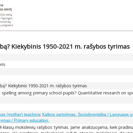
ybą? Kiekybinis 1950-2021 m. rašybos tyrimas
ons
šybą? Kiekybinis 1950-2021 m. rašybos tyrimas
pelling among primary school pupils? Quantitative research on spe
;
ge (mother) teaching
Kalbos vartojimas. Sociolingvistika / Language us
dymas / Primary education.
 klasių moksleivių rašybos tyrimas. Jame analizuojama, kiek pradinu