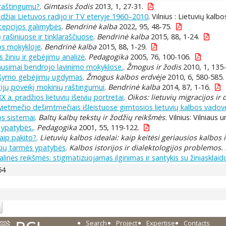
 raštingumu?
.
Gimtasis žodis
2013, 1, 27-31.
džiai Lietuvos radijo ir TV eteryje 1960–2010
. Vilnius : Lietuvių kalb
rcepcijos galimybės
.
Bendrinė kalba
2022, 95, 48-75.
rašiniuose ir tinklaraščiuose
.
Bendrinė kalba
2015, 88, 1-24.
os mokykloje
.
Bendrinė kalba
2015, 88, 1-29.
s žinių ir gebėjimų analizė
.
Pedagogika
2005, 76, 100-106.
lausimai bendrojo lavinimo mokyklose.
.
Žmogus ir žodis
2010, 1, 135
 rašymo gebėjimų ugdymas
.
Žmogus kalbos erdvėje
2010, 6, 580-585.
ijų poveikį mokinių raštingumui
.
Bendrinė kalba
2014, 87, 1-16.
XX a. pradžios lietuvių išeivių portretai
.
Oikos: lietuvių migracijos ir
etmečio dešimtmečiais išleistuose gimtosios lietuvių kalbos vadovė
os sistemai
.
Baltų kalbų tekstų ir žodžių reikšmės.
Vilnius: Vilniaus u
 ypatybės.
.
Pedagogika
2001, 55, 119-122.
kaip pakito?
.
Lietuvių kalbos idealai: kaip keitėsi geriausios kalbos 
škių tarmės ypatybės
.
Kalbos istorijos ir dialektologijos problemos. 
alinės reikšmės: stigmatizuojamas ilginimas ir santykis su žiniasklaid
54
Search
Project
Expertise
Contacts