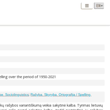
lling over the period of 1950-2021
;
e. Sociolinguistics
Rašyba. Skyryba. Ortografija / Spelling.
kų rašybos variantiškumą veikia sakytinė kalba. Tyrimas lietuvių