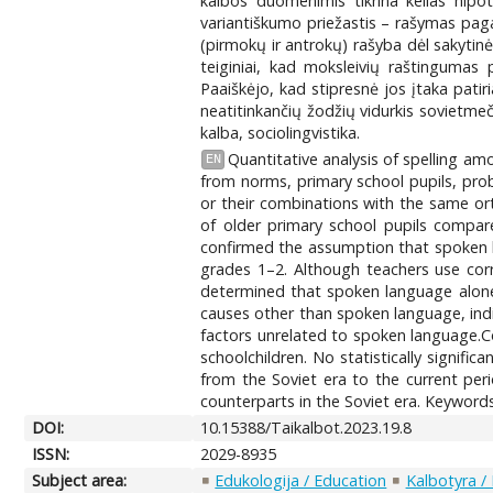
kalbos duomenimis tikrina kelias hipot
variantiškumo priežastis – rašymas paga
(pirmokų ir antrokų) rašyba dėl sakytinės
teiginiai, kad moksleivių raštingumas 
Paaiškėjo, kad stipresnė jos įtaka pati
neatitinkančių žodžių vidurkis sovietmeč
kalba, sociolingvistika.
Quantitative analysis of spelling am
EN
from norms, primary school pupils, prob
or their combinations with the same orth
of older primary school pupils compared
confirmed the assumption that spoken lan
grades 1–2. Although teachers use corre
determined that spoken language alone a
causes other than spoken language, indic
factors unrelated to spoken language.Co
schoolchildren. No statistically signif
from the Soviet era to the current per
counterparts in the Soviet era. Keywords:
DOI:
10.15388/Taikalbot.2023.19.8
ISSN:
2029-8935
Subject area:
Edukologija / Education
Kalbotyra / 