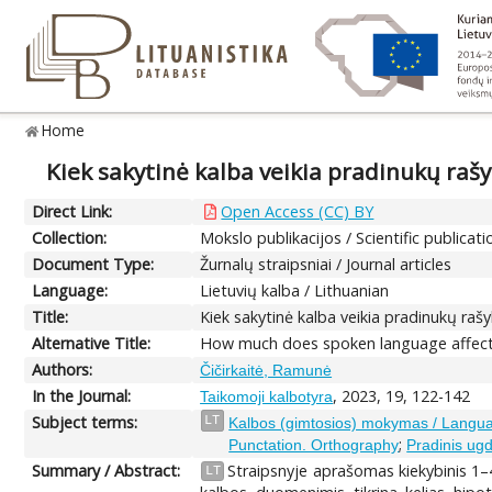
Home
Kiek sakytinė kalba veikia pradinukų raš
Direct Link:
Open Access (CC) BY
Collection:
Mokslo publikacijos / Scientific publicati
Document Type:
Žurnalų straipsniai / Journal articles
Language:
Lietuvių kalba / Lithuanian
Title:
Kiek sakytinė kalba veikia pradinukų ra
Alternative Title:
How much does spoken language affect s
Authors:
Čičirkaitė, Ramunė
In the Journal:
, 2023, 19, 122-142
Taikomoji kalbotyra
Subject terms:
LT
Kalbos (gimtosios) mokymas / Langua
;
Punctation. Orthography
Pradinis ug
Summary / Abstract:
Straipsnyje aprašomas kiekybinis 1–4
LT