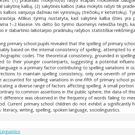
ezes: (1) pradiniais mokymo(si) rašyti etapais moksleiviai daugi
l sakytinę kalbą, (2) sakytinės kalbos įtaka mokytis rašyti tik prad
 kalbos varijuoja dažniau nei vyresniųjų (trečiokų ir ketvirtokų). Ty
prastėja. Atlikus tyrimą nustatyta, kad sakytinė kalba išties yra 
riama 1–2 klasėse. Vis dėlto šio tyrimo duomenys neleidžia teigti, k
io ir dabartinio laikotarpio pradinukų rašybos statistiškai reikšming
ong primary school pupils revealed that the spelling of primary schoo
ably based on the internal consistency of spelling, attempted to es
ographic codes. The theoretical consistency, grounded in spelling c
 to their younger counterparts, suggesting a potential influence o
guage is a primary factor contributing to spelling variations in our 
ctions to maintain spelling consistency, only one-seventh of prima
ccounted for spelling variations in one-fifth of primary school pupi
ating a diverse range of factors affecting spelling. A small portion 
ntrary to common assertions in the public sphere, the data of this
icant difference was observed in the frequency of words failing to 
iod. Current primary school children do not exhibit a significantl
 literacy, writing, spelling, spoken language, sociolinguistics.
Linguistics