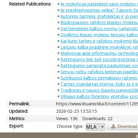
Related Publications:
Ar mokytojai patenkinti savo mokinių
Ar preskriptyvizmas veikia? Taisomi žo
Autorinis tarminis grafolektas ir jo pe
Būdingiausios rašybos klaidos mokinių 
Dėl bendrinės kalbos normų samprat
Dvyliktos klasės mokinių lietuvių kalbo
Kai kurie tarties ir rašybos mokymo k
Lietuvių kalba pradinėje mokykloje:
Mokytojai apie informacinių technolog
Raštingumo link: keli sociolingvistiniai 
Raštingumo samprata paskutiniais sovi
Senųjų raštų rašybos keitimas paiešk
Sutrikusios kalbos pirmaklasių rašymo
Tarties standartas eteryje: koks jis ir 
Tradicinės ir naujos šiaurės panevėži
Vilniaus kalbos fonetinių ypatybių soci
Permalink:
https://www.lituanistika.lt/content/1129
Updated:
2026-02-25 13:53:15
Metrics:
Views: 136
Downloads: 22
Export:
Choose type:
Download