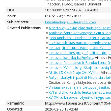
Theodorus Lacki; Isabella Bonarelli.
DOI:
10.1080/01629778.2023.2264282
ISSN:
0162-9778; 1751-7877
Subject area:
Literatūrologija / Literary Studies
Related Publications:
Alberto Vijūko-Kojelavičiaus spausdintų 
Antikinio žanro konvencijos XVIII a. lo
Jono Kimbaro "Funebria" (1603): atsira
LDK katalikiškas baroko pamokslas: tar
Lietuvių literatūros istorija: XIII-XVIII 
Lietuvos didikės proginėje literatūroje: 
Lietuvos katalikų bažnyčios
. Vilnius : 
Lietuvos Renesanso ir Baroko literatū
Lietuvos XVIII a. lotyniškoji laidotovių
Mirtis LDK kultūroje XVI-XVIII a.
. Vilniu
Rašyti, skaityti ir pažinti Naujaisiais la
Didžiosios Kunigaikštystės valdovų rū
Vilniaus akademija ir Lietuvos jėzuitai
.
XVI a. didikų Radvilų lenkų kilmės žm
XV-XVI a. Lietuvos lotyniškų knygų sąr
Permalink:
https://www.lituanistika.lt/content/1064
Updated:
2026-02-25 13:42:48