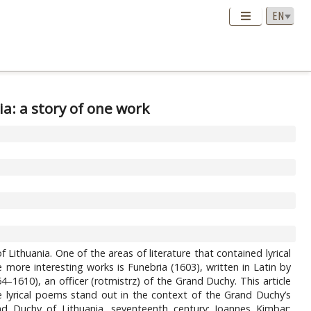
a: a story of one work
 Lithuania. One of the areas of literature that contained lyrical
e more interesting works is Funebria (1603), written in Latin by
–1610), an officer (rotmistrz) of the Grand Duchy. This article
se lyrical poems stand out in the context of the Grand Duchy’s
rand Duchy of Lithuania, seventeenth century; Ioannes Kimbar;