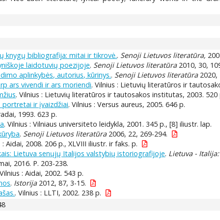
knygų bibliografija: mitai ir tikrovė.
.
Senoji Lietuvos literatūra,
2004
tyniškoje laidotuvių poezijoje
.
Senoji Lietuvos literatūra
2010, 30, 10
dimo aplinkybės, autorius, kūrinys.
.
Senoji Lietuvos literatūra
2020, 
p ars vivendi ir ars moriendi
. Vilnius : Lietuvių literatūros ir tautosa
amžius
. Vilnius : Lietuvių literatūros ir tautosakos institutas, 2003. 520 
portretai ir įvaizdžiai
. Vilnius : Versus aureus, 2005. 646 p.
Pradai, 1993. 623 p.
ra
. Vilnius : Vilniaus universiteto leidykla, 2001. 345 p., [8] iliustr. lap.
 kūryba
.
Senoji Lietuvos literatūra
2006, 22, 269-294.
s : Aidai, 2008. 206 p., XLVIII iliustr. ir faks. p.
ikais: Lietuva senųjų Italijos valstybių istoriografijoje
.
Lietuva - Italija
mai, 2016. P. 203-238.
 Vilnius : Aidai, 2002. 543 p.
onos
.
Istorija
2012, 87, 3-15.
ašas.
. Vilnius : LLTI, 2002. 238 p.
48