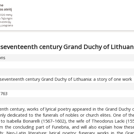
he seventeenth century Grand Duchy of Lithuani
ons
the seventeenth century Grand Duchy of Lithuania: a story of one work
-763
eenth century, works of lyrical poetry appeared in the Grand Duchy of
nly dedicated to the funerals of nobles or church elites. One of th
to Isabella Bonarelli (1567–1602), the wife of Theodorus Lacki (1554
orm the concluding part of Funebria, and will also explain how the
ds: Neo-Latin literature; lyrical poetry; funerary works in the G