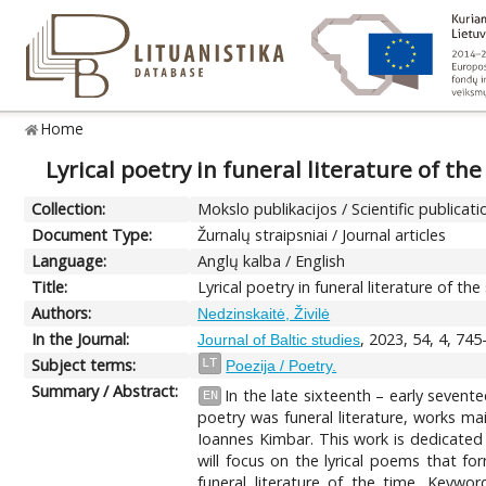
Home
Lyrical poetry in funeral literature of t
Collection:
Mokslo publikacijos / Scientific publicati
Document Type:
Žurnalų straipsniai / Journal articles
Language:
Anglų kalba / English
Title:
Lyrical poetry in funeral literature of 
Authors:
Nedzinskaitė, Živilė
In the Journal:
, 2023, 54, 4, 745
Journal of Baltic studies
Subject terms:
LT
Poezija / Poetry.
Summary / Abstract:
In the late sixteenth – early sevent
EN
poetry was funeral literature, works mai
Ioannes Kimbar. This work is dedicated 
will focus on the lyrical poems that f
funeral literature of the time. Keywor