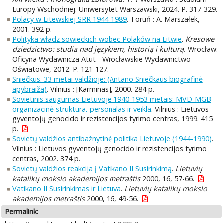
Europy Wschodniej. Uniwersytet Warszawski, 2024. P. 317-329.
Polacy w Litewskiej SRR 1944-1989
. Toruń : A. Marszałek,
2001. 392 p.
Polityka władz sowieckich wobec Polaków na Litwie
.
Kresowe
dziedzictwo: studia nad językiem, historią i kulturą.
Wrocław:
Oficyna Wydawnicza Atut - Wrocławskie Wydawnictwo
Oświatowe, 2012. P. 121-127.
Sniečkus. 33 metai valdžioje: (Antano Sniečkaus biografinė
apybraiža)
. Vilnius : [Karminas], 2000. 284 p.
Sovietinis saugumas Lietuvoje 1940-1953 metais: MVD-MGB
organizacinė struktūra, personalas ir veikla
. Vilnius : Lietuvos
gyventojų genocido ir rezistencijos tyrimo centras, 1999. 415
p.
Sovietų valdžios antibažnytinė politika Lietuvoje (1944-1990)
.
Vilnius : Lietuvos gyventojų genocido ir rezistencijos tyrimo
centras, 2002. 374 p.
Sovietų valdžios reakcija į Vatikano II Susirinkimą
.
Lietuvių
katalikų mokslo akademijos metraštis
2000, 16, 57-66.
Vatikano II Susirinkimas ir Lietuva
.
Lietuvių katalikų mokslo
akademijos metraštis
2000, 16, 49-56.
Permalink: