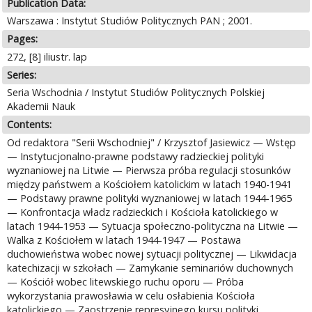
Publication Data:
Warszawa : Instytut Studiów Politycznych PAN ; 2001.
Pages:
272, [8] iliustr. lap
Series:
Seria Wschodnia / Instytut Studiów Politycznych Polskiej
Akademii Nauk
Contents:
Od redaktora "Serii Wschodniej" / Krzysztof Jasiewicz — Wstęp
— Instytucjonalno-prawne podstawy radzieckiej polityki
wyznaniowej na Litwie — Pierwsza próba regulacji stosunków
między państwem a Kościołem katolickim w latach 1940-1941
— Podstawy prawne polityki wyznaniowej w latach 1944-1965
— Konfrontacja władz radzieckich i Kościoła katolickiego w
latach 1944-1953 — Sytuacja społeczno-polityczna na Litwie —
Walka z Kościołem w latach 1944-1947 — Postawa
duchowieństwa wobec nowej sytuacji politycznej — Likwidacja
katechizacji w szkołach — Zamykanie seminariów duchownych
— Kościół wobec litewskiego ruchu oporu — Próba
wykorzystania prawosławia w celu osłabienia Kościoła
katolickiego — Zaostrzenie represyjnego kursu polityki