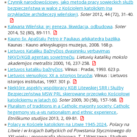
Czynnik narodowościowy, jako metoda pracy sowieckich służb
bezpieczeństwa w walce z Kościołem katolickim (na
przykładzie archidiecezji wileńskiej)
.
Soter
2012, 44 (72), 31-40.
Kalwaria Wileńska: jej geneza, likwidacja, odbudowa
.
Soter
2014, 52 (80), 89-111.
Kauno šv. Apaštalų Petro ir Pauliaus arkikatedra bazilika
.
Kaunas : Kauno arkivyskupijos muziejus, 2008. 168 p.
Lietuvos Katalikų Bažnyčios dvasininkų verbavimas
NKVD/KGB agentais sovietmečiu
.
Lietuvių katalikų mokslo
akademijos metraštis
2000, 16, 237-258.
Lietuvos katalikų bažnyčios
. Vilnius : Pradai, 1993. 623 p.
Lietuvos vienuolijos: XX a. istorijos bruožai
. Vilnius : Lietuvos
istorijos institutas, 1997. 301 p.
Niektóre aspekty współpracy KGB Litewskiej SRR i Służby
Bezpieczeństwa MSW PRL skierowane przeciwko Kościołowi
katolickiemu w latach 60
.
Soter
2009, 30 (58), 157-168.
Pluralism of traditions in a Catholic majority society: Catholic
hegemony vis-a-vis nationalism and ethnic experience.
.
Etniškumo studijos
2013, 2, 69-81.
Polacy w Kościele katolickim na Litwie 1945-2024.
.
Polacy na
Litwie i w krajach bałtyckich od Powstania Styczniowego do
XXI wieku : monografia zbiorowa. T. 1
Warszawa : Studium