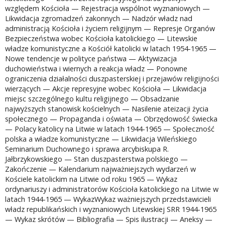
względem Kościoła — Rejestracja wspólnot wyznaniowych —
Likwidacja zgromadzeń zakonnych — Nadzór władz nad
administracją Kościoła i życiem religijnym — Represje Organów
Bezpieczeństwa wobec Kościoła katolickiego — Litewskie
władze komunistyczne a Kościół katolicki w latach 1954-1965 —
Nowe tendencje w polityce państwa — Aktywizacja
duchowieństwa i wiernych a reakcja władz — Ponowne
ograniczenia działalności duszpasterskiej i przejawów religijności
wierzących — Akcje represyjne wobec Kościoła — Likwidacja
miejsc szczególnego kultu religijnego — Obsadzanie
najwyższych stanowisk kościelnych — Nasilenie ateizacji życia
społecznego — Propaganda i oświata — Obrzędowość świecka
— Polacy katolicy na Litwie w latach 1944-1965 — Społeczność
polska a władze komunistyczne — Likwidacja Wileńskiego
Seminarium Duchownego i sprawa arcybiskupa R.
Jałbrzykowskiego — Stan duszpasterstwa polskiego —
Zakończenie — Kalendarium najważniejszych wydarzeń w
Kościele katolickim na Litwie od roku 1965 — Wykaz
ordynariuszy i administratorów Kościoła katolickiego na Litwie w
latach 1944-1965 — WykazWykaz ważniejszych przedstawicieli
władz republikańskich i wyznaniowych Litewskiej SRR 1944-1965
— Wykaz skrótów — Bibliografia — Spis ilustracji — Aneksy —