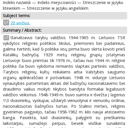
Indeks nazwisk — Indeks miejscowości — Streszczenie w języku
litewskim — Streszczenie w języku angielskim.
Subject terms:
LT
20 amžius.
Summary / Abstract:
Išanalizavus tarybų valdžios 1944-1965 m. Lietuvos TSR
LT
vykdytos religinės politikos tikslus, priemones bei padarinius,
galima tvirtinti, kad ši politika visų pirma buvo skirta kovoti prieš
Katalikų bažnyčią. 1929 metų religinių grupių įstatymas
Lietuvoje buvo priimtas tik 1976 m., tačiau nuo 1944 m. religinė
politika čia buvo vykdoma remiantis slaptais partinės valdžios,
Tarybos religinių kultų reikalams arba Valstybės saugumo
organų aplinkraščiais ir potvarkiais. 1948 m. viduryje Lietuvos
vyriausybės patvirtintais aktais dėl bažnyčių nacionalizavimo bei
draudimo vaikus mokyti tikybos bandyta formaliai legalizuoti
valdžios veiksmus. 1948-1949 m. buvo suimta ir išvežta į lagerius
1\3 dvasininkų, vyskupai, uždaryti vienuolynai ir vienuolių ordinai,
nacionalizuotas bažnyčios turtas. Po Stalino mirties, religinis
gyvenimas pagyvėjo, tačiau 1958-1962 m. kilo nauja ateizavimo
banga. Pasiekta, kad dvasininkų, palyginti su prieškariniu
laikotarpiu, sumažėjo perpus, beveik visiškai sunaikinta