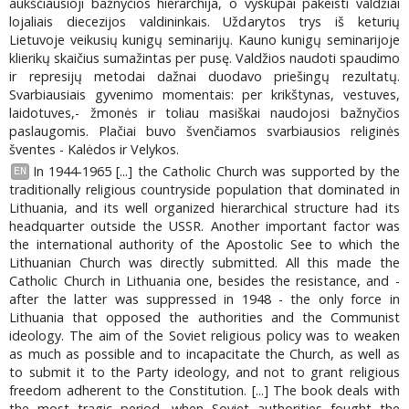
aukščiausioji bažnyčios hierarchija, o vyskupai pakeisti valdžiai
lojaliais diecezijos valdininkais. Uždarytos trys iš keturių
Lietuvoje veikusių kunigų seminarijų. Kauno kunigų seminarijoje
klierikų skaičius sumažintas per pusę. Valdžios naudoti spaudimo
ir represijų metodai dažnai duodavo priešingų rezultatų.
Svarbiausiais gyvenimo momentais: per krikštynas, vestuves,
laidotuves,- žmonės ir toliau masiškai naudojosi bažnyčios
paslaugomis. Plačiai buvo švenčiamos svarbiausios religinės
šventes - Kalėdos ir Velykos.
In 1944-1965 [...] the Catholic Church was supported by the
EN
traditionally religious countryside population that dominated in
Lithuania, and its well organized hierarchical structure had its
headquarter outside the USSR. Another important factor was
the international authority of the Apostolic See to which the
Lithuanian Church was directly submitted. All this made the
Catholic Church in Lithuania one, besides the resistance, and -
after the latter was suppressed in 1948 - the only force in
Lithuania that opposed the authorities and the Communist
ideology. The aim of the Soviet religious policy was to weaken
as much as possible and to incapacitate the Church, as well as
to submit it to the Party ideology, and not to grant religious
freedom adherent to the Constitution. [...] The book deals with
the most tragic period, when Soviet authorities fought the