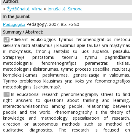
Authors:
Žydžiūnaitė, Vilma
Jonušaitė, Simona
In the Journal:
Pedagogy, 2007, 85, 76-80
Pedagogika
Summary / Abstract:
Atliekant edukologijos tyrimus fenomenografijos metodu
LT
siekiama rasti atsakymus į klausimus apie tai, kas yra mąstymas
ir mokymasis, žmonių santykis su juos supančiu pasauliu.
Straipsnyje pristatomu teoriniu tyrimu pagrindžiami
metodologiniai fenomenografijos parametrai: tikslas,
metodologinis išskirtinumas, tyrimo proceso specifika, rezultatų
kompleksiškumas, patikimumas, generalizacija ir validumas.
Tyrimo problemos klausimas yra: Koks yra fenomenografijos
metodologinis išskirtinumas?.
In educational research phenomenography strives to find
EN
right answers to questions about thinking and learning,
interaction/relationship among people, relationship between
people and the world. Phenomenography is the theory of
knowledge and methodology, specialisation of research,
direction or autonomous methods such as method of
qualitative diagnostics. The research is focused on