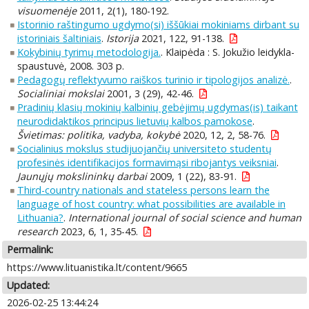
visuomenėje
2011, 2(1), 180-192.
Istorinio raštingumo ugdymo(si) iššūkiai mokiniams dirbant su
istoriniais šaltiniais
.
Istorija
2021, 122, 91-138.
Kokybinių tyrimų metodologija.
. Klaipėda : S. Jokužio leidykla-
spaustuvė, 2008. 303 p.
Pedagogų reflektyvumo raiškos turinio ir tipologijos analizė.
.
Socialiniai mokslai
2001, 3 (29), 42-46.
Pradinių klasių mokinių kalbinių gebėjimų ugdymas(is) taikant
neurodidaktikos principus lietuvių kalbos pamokose
.
Švietimas: politika, vadyba, kokybė
2020, 12, 2, 58-76.
Socialinius mokslus studijuojančių universiteto studentų
profesinės identifikacijos formavimąsi ribojantys veiksniai
.
Jaunųjų mokslininkų darbai
2009, 1 (22), 83-91.
Third-country nationals and stateless persons learn the
language of host country: what possibilities are available in
Lithuania?
.
International journal of social science and human
research
2023, 6, 1, 35-45.
Permalink:
https://www.lituanistika.lt/content/9665
Updated:
2026-02-25 13:44:24