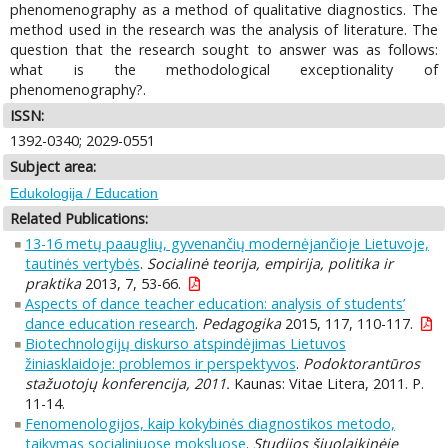
phenomenography as a method of qualitative diagnostics. The
method used in the research was the analysis of literature. The
question that the research sought to answer was as follows:
what is the methodological exceptionality of
phenomenography?.
ISSN:
1392-0340; 2029-0551
Subject area:
Edukologija / Education
Related Publications:
13-16 metų paauglių, gyvenančių modernėjančioje Lietuvoje,
tautinės vertybės
.
Socialinė teorija, empirija, politika ir
praktika
2013, 7, 53-66.
Aspects of dance teacher education: analysis of students’
dance education research
.
Pedagogika
2015, 117, 110-117.
Biotechnologijų diskurso atspindėjimas Lietuvos
žiniasklaidoje: problemos ir perspektyvos
.
Podoktorantūros
stažuotojų konferencija, 2011.
Kaunas: Vitae Litera, 2011. P.
11-14.
Fenomenologijos, kaip kokybinės diagnostikos metodo,
taikymas socialiniuose moksluose
.
Studijos šiuolaikinėje