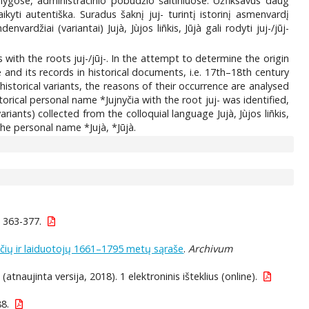
ygose, administracinio pobūdžio šaltiniuose. Užfiksavus daug
kyti autentiška. Suradus šaknį juj- turintį istorinį asmenvardį
rdžiai (variantai) Jujà, Jùjos liñkis, Jūjà gali rodyti juj-/jūj-
s with the roots juj-/jūj-. In the attempt to determine the origin
 and its records in historical documents, i.e. 17th–18th century
istorical variants, the reasons of their occurrence are analysed
rical personal name *Jujnyčia with the root juj- was identified,
iants) collected from the colloquial language Jujà, Jùjos liñkis,
he personal name *Jujà, *Jūjà.
, 363-377.
ečių ir laiduotojų 1661–1795 metų sąraše
.
Archivum
 (atnaujinta versija, 2018). 1 elektroninis išteklius (online).
8.