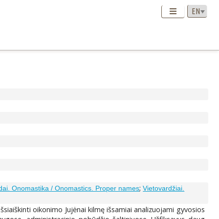
;
ardai. Onomastika / Onomastics. Proper names
Vietovardžiai.
šsiaiškinti oikonimo Jujėnai kilmę išsamiai analizuojami gyvosios