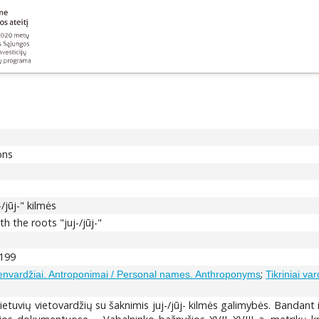
ons
/jūj-" kilmės
h the roots "juj-/jūj-"
-199
;
nvardžiai. Antroponimai / Personal names. Anthroponyms
Tikriniai v
etuvių vietovardžių su šaknimis juj-/jūj- kilmės galimybės. Bandant i