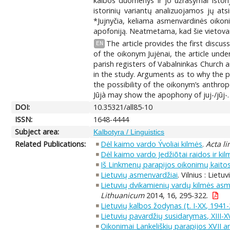
kalbos duomenys ir jo užrašymai istori
istorinių variantų analizuojamos jų ats
*Jujnyčia, keliama asmenvardinės oikonim
apofoniją. Neatmetama, kad šie vietovardži
The article provides the first discus
EN
of the oikonym Jujėnai, the article unde
parish registers of Vabalninkas Church a
in the study. Arguments as to why the pr
the possibility of the oikonym’s anthrop
Jūjà may show the apophony of juj-/jūj-
DOI:
10.35321/all85-10
ISSN:
1648-4444
Subject area:
Kalbotyra / Linguistics
Related Publications:
Dėl kaimo vardo Ývoliai kilmės
.
Acta li
Dėl kaimo vardo Jedžiõtai raidos ir ki
Iš Linkmenų parapijos oikonimų kaitos
Lietuvių asmenvardžiai
. Vilnius : Liet
Lietuvių dvikamienių vardų kilmės asm
Lithuanicum
2014, 16, 295-322.
Lietuvių kalbos žodynas (t. I-XX, 1941-
Lietuvių pavardžių susidarymas, XIII-XV
Oikonimai Lankeliškių parapijos XVII 