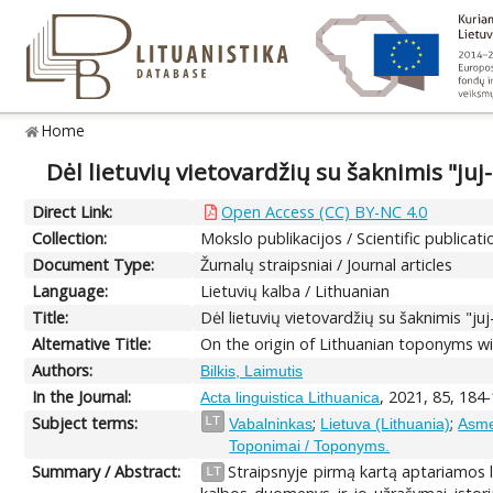
Home
Dėl lietuvių vietovardžių su šaknimis "juj-
Direct Link:
Open Access (CC) BY-NC 4.0
Collection:
Mokslo publikacijos / Scientific publicati
Document Type:
Žurnalų straipsniai / Journal articles
Language:
Lietuvių kalba / Lithuanian
Title:
Dėl lietuvių vietovardžių su šaknimis "juj-
Alternative Title:
On the origin of Lithuanian toponyms wit
Authors:
Bilkis, Laimutis
In the Journal:
, 2021, 85, 184
Acta linguistica Lithuanica
Subject terms:
;
;
LT
Vabalninkas
Lietuva (Lithuania)
Asme
Toponimai / Toponyms.
Summary / Abstract:
Straipsnyje pirmą kartą aptariamos li
LT