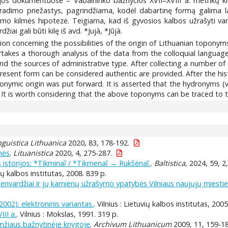
jos dokumentuose – Vabalninko bažnyčios XVII–XVIII a. metrikų kn
iradimo priežastys, pagrindžiama, kodėl dabartinę formą galima lai
o kilmės hipotezė. Teigiama, kad iš gyvosios kalbos užrašyti vandenva
ai gali būti kilę iš avd. *Jujà, *Jūjà.
sion concerning the possibilities of the origin of Lithuanian toponym
rtakes a thorough analysis of the data from the colloquial language
nd the sources of administrative type. After collecting a number of h
esent form can be considered authentic are provided. After the histo
onymic origin was put forward. It is asserted that the hydronyms (var
. It is worth considering that the above toponyms can be traced to t
nguistica Lithuanica
2020, 83, 178-192.
lmės
.
Lituanistica
2020, 4, 275-287.
 istorijos: *Tikminaĩ / *Tikmenaĩ → Rukšėnaĩ.
.
Baltistica,
2024, 59, 2
uvių kalbos institutas, 2008. 839 p.
envardžiai ir jų kamienų užrašymo ypatybės Vilniaus naujųjų miesti
2002): elektroninis variantas.
. Vilnius : Lietuvių kalbos institutas, 2005
III a.
. Vilnius : Mokslas, 1991. 319 p.
amžiaus bažnytinėje knygoje
.
Archivum Lithuanicum
2009, 11, 159-18