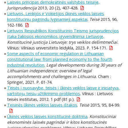
Laisvės principas demokratinės valstybės teisėje
.
Jurisprudencija
2013, 20 (2), 407-428.
Lietuvos, Lenkijos ir Vokietijos ūkinės veiklos laisvės
konstitucinių pagrindų lyginamieji aspektai
.
Teisė
2015, 96,
162-186.
Lietuvos Respublikos Konstitucinio Teismo jurisprudencijos
įtaka žaliosios ekonomikos įgyvendinimui Lietuvoje
.
Konstitucinė justicija Lietuvoje: trys veiklos dešimtmečiai.
Vilnius: Vilniaus universiteto leidykla, 2023. P. 154-171.
Some aspects of economic regulation in Lithuanian
constitutional law: from planned economy to the fourth
industrial revolution
.
Legal developments during 30 years of
Lithuanian independence: overview of legal
accomplishments and challenges in Lithuania.
Cham :
Springer, 2021. P. 61-74.
Teisės į nuosavybę, teisės į ūkinės veiklos laisvę ir iniciatyvą,
vartotojų teisių užtikrinimo problemos
. Vilnius : Lietuvos
teisės institutas, 2012. 1 pdf (81 p.).
Teisinės ūkinės veiklos laisvės ištakos
.
Teisė
2015, 95, 84-99.
Ūkinės veiklos laisvės konstitucinė doktrina
.
Konstituciniai
ekonominės laisvės pagrindai ir kitos konstitucinės
jurisprudencijos problemos.
Vilnius: Lietuvos Respublikos