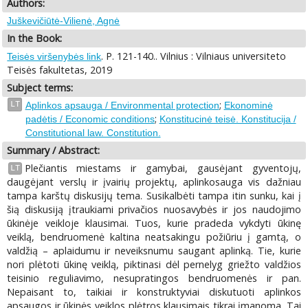
Authors:
Juškevičiūtė-Vilienė, Agnė
In the Book:
. P. 121-140.. Vilnius : Vilniaus universiteto
Teisės viršenybės link
Teisės fakultetas, 2019
Subject terms:
;
LT
Aplinkos apsauga / Environmental protection
Ekonominė
;
padėtis / Economic conditions
Konstitucinė teisė. Konstitucija /
Constitutional law. Constitution.
Summary / Abstract:
Plečiantis miestams ir gamybai, gausėjant gyventojų,
LT
daugėjant verslų ir įvairių projektų, aplinkosauga vis dažniau
tampa karštų diskusijų tema. Susikalbėti tampa itin sunku, kai į
šią diskusiją įtraukiami privačios nuosavybės ir jos naudojimo
ūkinėje veikloje klausimai. Tuos, kurie pradeda vykdyti ūkinę
veiklą, bendruomenė kaltina neatsakingu požiūriu į gamtą, o
valdžią – aplaidumu ir neveiksnumu saugant aplinką. Tie, kurie
nori plėtoti ūkinę veiklą, piktinasi dėl pernelyg griežto valdžios
teisinio reguliavimo, nesupratingos bendruomenės ir pan.
Nepaisant to, taikiai ir konstruktyviai diskutuoti aplinkos
apsaugos ir ūkinės veiklos plėtros klausimais tikrai įmanoma. Tai