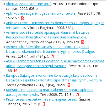
Alternatyvi konstitucinė teisė
. Vilnius : Teisinės informacijos
centras, 2005. 603 p.
Aplinkos apsauga žmogaus teisių kontekste
.
Teisė
2011, 78,
152-167.
Aplinkos teisė : Lietuvos teisės derinimas su Europos Sąjungos
reikalavimais
. Vilnius : Eugrimas, 2005. 362 p.
Asmens socialinių teisių apsaugos klausimai Lietuvos
Respublikos Konstitucinio Teismo jurisprudencijoje
.
Konstitucinė jurisprudencija
2006, 4, 355-370.
Asmens ūkinės veiklos laisvės konstituciniai pagrindai
Lietuvoje: ekonominės, istorinės ir lyginamosios įžvalgos
.
Vilnius, 2017. 1 pdf (424 p.).
Atliekų sampratos teisės doktrinoje: ar nepakeičiamas esamas
atliekų tvarkymo teisinis reguliavimas?
.
Teisė
2010, 74, 118-
135.
Europos Sąjungos ekonominė konstitucija kaip papildoma
Lietuvos Respublikos Konstitucijos dimensija: tyrimų kontūrai
.
Teisės problemos
2014, 2 (84), 26-99.
Konstitucinių nuostatų materialumo samprata aplinkos
apsaugos kontekste
.
Teisė
2009, 72, 12-34.
Krizė, teisės viešpatavimas ir žmogaus teisės.
. Šiauliai :
Titnagas, 2015. 525 p.