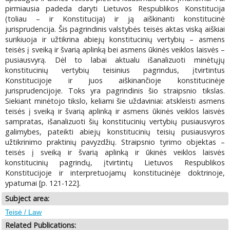
pirmiausia padeda daryti Lietuvos Respublikos Konstitucija
(toliau – ir Konstitucija) ir ją aiškinanti konstitucinė
jurisprudencija. Šis pagrindinis valstybės teisės aktas viską aiškiai
surikiuoja ir užtikrina abiejų konstitucinių vertybių – asmens
teisės į sveiką ir švarią aplinką bei asmens ūkinės veiklos laisvės –
pusiausvyrą. Dėl to labai aktualu išanalizuoti minėtųjų
konstitucinių vertybių teisinius pagrindus, įtvirtintus
Konstitucijoje ir juos aiškinančioje konstitucinėje
jurisprudencijoje. Toks yra pagrindinis šio straipsnio tikslas.
Siekiant minėtojo tikslo, keliami šie uždaviniai: atskleisti asmens
teisės į sveiką ir švarią aplinką ir asmens ūkinės veiklos laisvės
sampratas, išanalizuoti šių konstitucinių vertybių pusiausvyros
galimybes, pateikti abiejų konstitucinių teisių pusiausvyros
užtikrinimo praktinių pavyzdžių. Straipsnio tyrimo objektas –
teisės į sveiką ir švarią aplinką ir ūkinės veiklos laisvės
konstitucinių pagrindų, įtvirtintų Lietuvos Respublikos
Konstitucijoje ir interpretuojamų konstitucinėje doktrinoje,
ypatumai [p. 121-122].
Subject area:
Teisė / Law
Related Publications: