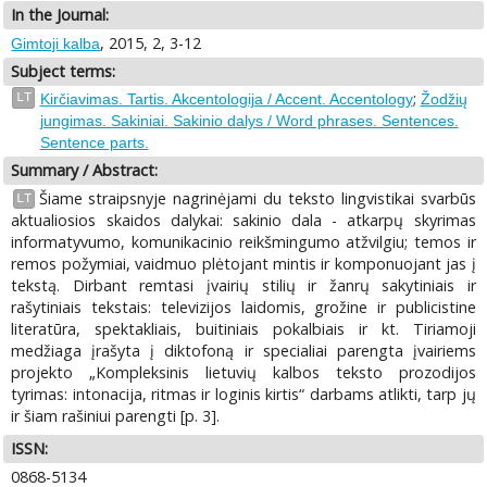
In the Journal:
, 2015, 2, 3-12
Gimtoji kalba
Subject terms:
;
LT
Kirčiavimas. Tartis. Akcentologija / Accent. Accentology
Žodžių
jungimas. Sakiniai. Sakinio dalys / Word phrases. Sentences.
Sentence parts.
Summary / Abstract:
Šiame straipsnyje nagrinėjami du teksto lingvistikai svarbūs
LT
aktualiosios skaidos dalykai: sakinio dala - atkarpų skyrimas
informatyvumo, komunikacinio reikšmingumo atžvilgiu; temos ir
remos požymiai, vaidmuo plėtojant mintis ir komponuojant jas į
tekstą. Dirbant remtasi įvairių stilių ir žanrų sakytiniais ir
rašytiniais tekstais: televizijos laidomis, grožine ir publicistine
literatūra, spektakliais, buitiniais pokalbiais ir kt. Tiriamoji
medžiaga įrašyta į diktofoną ir specialiai parengta įvairiems
projekto „Kompleksinis lietuvių kalbos teksto prozodijos
tyrimas: intonacija, ritmas ir loginis kirtis“ darbams atlikti, tarp jų
ir šiam rašiniui parengti [p. 3].
ISSN:
0868-5134