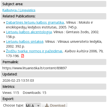
Subject area:
Kalbotyra / Linguistics
Related Publications:
Dabartinės lietuvių kalbos gramatika.
. Vilnius : Mokslo ir
enciklopedijų leidybos institutas, 2005. 745 p.
Lietuvių kalbos akcentologija
. Vilnius : Gimtasis žodis, 2002.
158 p.
Lietuvių kalbos sintaksė
. Vilnius : Vilniaus universiteto leidykla,
2002. 392 p.
Žodžių tvarka: normos ir pažeidimai.
.
Kalbos kultūra
2006, 79,
173-196.
Permalink:
https://www.lituanistika.lt/content/89897
Updated:
2026-02-25 13:51:03
Metrics:
Views: 115
Downloads: 15
Export:
Choose type:
Download