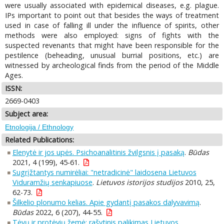
were usually associated with epidemical diseases, e.g. plague.
IPs important to point out that besides the ways of treatment
used in case of falling ill under the influence of spirits, other
methods were also employed: signs of fights with the
suspected revenants that might have been responsible for the
pestilence (beheading, unusual burrial positions, etc.) are
witnessed by archeological finds from the period of the Middle
Ages.
ISSN:
2669-0403
Subject area:
Etnologija / Ethnology
Related Publications:
Elenytė ir jos upės. Psichoanalitinis žvilgsnis į pasaką
.
Būdas
2021, 4 (199), 45-61.
Sugrįžtantys numirėliai: "netradicinė" laidosena Lietuvos
Viduramžių senkapiuose
.
Lietuvos istorijos studijos
2010, 25,
62-73.
Šilkelio plonumo kelias. Apie gydantį pasakos dalyvavimą
.
Būdas
2022, 6 (207), 44-55.
Tėvų ir protėvių žemė: rašytinis palikimas Lietuvos