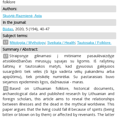
folklore
Authors:
Skujytė-Razmienė, Asta
In the Journal:
, 2020, 5 (194), 40-47
Būdas
Subject terms:
;
;
LT
Mitologija / Mythology
Sveikata / Health
Tautosaka / Folklore.
Summary / Abstract:
Straipsnyje gilinamasi į mitiniame pasaulėvaizdyje
LT
atsiskleidžiančias mirusiųjų sąsajas su ligomis. Iš rašytinių
šaltinių ir tautosakos matyti, kad gyvuosius galėjusios
susargdinti tiek vėlės (ši liga vadinta vėlių pakandimu arba
apipūtimu), tiek prisikėlę numirėliai. Su pastaraisiais buvo
siejamos epideminės ligos, dažniausiai - maras.
Based on Lithuanian folklore, historical documents,
EN
archaeological data and published research by Lithuanian and
foreign scholars, this article aims to reveal the relationships
between illnesses and the dead in the mythical worldview. This
paper argues that the living could fall ill because of spirits (being
bitten or blown on by them) or affected by revenants. The latter