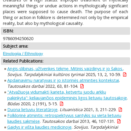
meaningful things or undue actions in mythologically significant
places were supposed to cause death. The purpose of each
thing or action in folklore is determined not only by the empirical
reality, but also by mythological causality.
ISBN:
9786094250620
Subject area:
Etnologija / Ethnology
Related Publications:
Angis-slibinas, užtvenkęs tėkmę. Mitinis vaizdinys ir jo šakos.
.
Sovijus. Tarpdalykiniai kultūros tyrimai
2025, 13, 2, 10-59.
Apdainavimų naratyvas ir jo istorinės atminties kontekstai
.
Tautosakos darbai
2022, 63, 81-104.
"Atvažiuoja vidurnaktį karieta, ketvertu juodų arklių
pakinkyta": keliaujančios epideminės ligos lietuvių tautosakoje
.
Būdas
2020, 2 (191), 5-15.
Duona lietuvių literatūroje
.
Lituanistica
2021, 3, 211-229.
Folklorinė atmintis: retrospektyvus santykis su vieta lietuvių
liaudies sakmėse
.
Tautosakos darbai
2013, 46, 107-131.
Gaidys ir višta liaudies medicinoje
.
Sovijus. Tarpdalykiniai