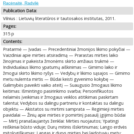
Racėnaitė, Radvilė
Publication Data:
Vilnius : Lietuvių literatūros ir tautosakos institutas, 2011.
Pages:
315 p
Contents:
Pratarmė — Įvadas — Precedentiniai žmonijos likimo pokyčiai —
Vaizdiniai apie mirties atsiradimą — Prarastas mirties laiko
žinojimas ir pakeista žmonėms skirto amžiaus trukmė —
Individualaus likimo ypatumų aiškinimas — Gimimo laiko ir
žmogui skirto likimo ryšys — Vedybų ir likimo sąsajos — Gimimo
metu nulemta mirtis — Būdai keisti gyvenimo kokybę —
Galimybės paveikti vaiko ateitį — Suaugusio žmogaus likimo
keitimas: Išmintingo pasirinkimo svarba; Personifikuotos
nelaimės įveikimas ir žmogaus veiklos atitikimas paskirtam
talentui; Vedybos su dalingu partneriu ir kontaktas su dalingu
objektu — Akistatos su mirtimi samprata — Regimieji mirties
pavidalai — Žinių apie mirties ir pomirtinį pasaulį įgijimo būdai
— Mirtį pranašaujantys ženklai: Mirties nuojautos; Ypatingi
reiškiniai būsto viduje; Durų mitinis išskirtinumas; Lango erdvės
mitologiškumas; Langas ir durys mirties bei laidotuvių metu;