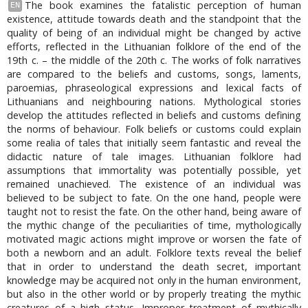
The book examines the fatalistic perception of human
EN
existence, attitude towards death and the standpoint that the
quality of being of an individual might be changed by active
efforts, reflected in the Lithuanian folklore of the end of the
19th c. – the middle of the 20th c. The works of folk narratives
are compared to the beliefs and customs, songs, laments,
paroemias, phraseological expressions and lexical facts of
Lithuanians and neighbouring nations. Mythological stories
develop the attitudes reflected in beliefs and customs defining
the norms of behaviour. Folk beliefs or customs could explain
some realia of tales that initially seem fantastic and reveal the
didactic nature of tale images. Lithuanian folklore had
assumptions that immortality was potentially possible, yet
remained unachieved. The existence of an individual was
believed to be subject to fate. On the one hand, people were
taught not to resist the fate. On the other hand, being aware of
the mythic change of the peculiarities of time, mythologically
motivated magic actions might improve or worsen the fate of
both a newborn and an adult. Folklore texts reveal the belief
that in order to understand the death secret, important
knowledge may be acquired not only in the human environment,
but also in the other world or by properly treating the mythic
creatures of a high status. Improper treatment of mythically