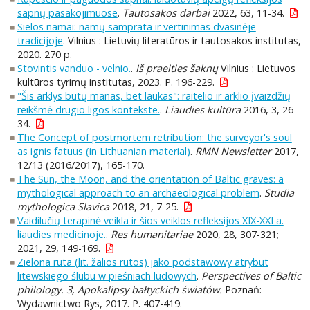
sapnų pasakojimuose
.
Tautosakos darbai
2022, 63, 11-34.
Sielos namai: namų samprata ir vertinimas dvasinėje
tradicijoje
. Vilnius : Lietuvių literatūros ir tautosakos institutas,
2020. 270 p.
Stovintis vanduo - velnio.
.
Iš praeities šaknų
Vilnius : Lietuvos
kultūros tyrimų institutas, 2023. P. 196-229.
"Šis arklys būtų manas, bet laukas": raitelio ir arklio įvaizdžių
reikšmė drugio ligos kontekste.
.
Liaudies kultūra
2016, 3, 26-
34.
The Concept of postmortem retribution: the surveyor's soul
as ignis fatuus (in Lithuanian material)
.
RMN Newsletter
2017,
12/13 (2016/2017), 165-170.
The Sun, the Moon, and the orientation of Baltic graves: a
mythological approach to an archaeological problem
.
Studia
mythologica Slavica
2018, 21, 7-25.
Vaidilučių terapinė veikla ir šios veiklos refleksijos XIX-XXI a.
liaudies medicinoje.
.
Res humanitariae
2020, 28, 307-321;
2021, 29, 149-169.
Zielona ruta (lit. žalios rūtos) jako podstawowy atrybut
litewskiego ślubu w pieśniach ludowych
.
Perspectives of Baltic
philology. 3, Apokalipsy bałtyckich światów.
Poznań:
Wydawnictwo Rys, 2017. P. 407-419.