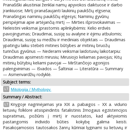
Pranašiški akustiniai ženklai namų apyvokos daiktuose ir darbo
įrankiuose; Mirtį pranašaujanti laukinių paukščių elgsena;
Pranašingas naminių paukščių elgesys; Naminių gyvūnų
perspėjimai apie artėjančią mirtį — Mirties išprovokavimas —
Neleistini veiksmai įprastomis aplinkybėmis: Kelio erdvės
pavojingumas; Draudimai, susiję su avalyne ir ėjimu atbulomis;
Draudimai, susiję su medžiu ir mediniais objektais — Draudimas
ypatingu laiku stebėti mitines būtybes ar mitinių bruožų
turinčius gyvūnus — Nederami veiksmai laidotuvių laikotarpiu:
Draudimas apsimesti mirusiu; Mirusiojo keliamas pavojus; Kitų
mitinių būtybių keliami pavojai — Mirštančiojo agonijos
palengvinimas — Išvados — Šaltiniai — Literatūra — Summary
— Asmenvardžių rodyklė.
Subject terms:
LT
Mitologija / Mythology.
Summary / Abstract:
Knygoje nagrinėjamas yra XIX a. pabaigos – XX a. vidurio
LT
lietuvių folklore atsispindintis fatalistinis žmogaus egzistencijos
supratimas, požiūris į mirtį ir nuostatos, kad aktyviomis
pastangomis individo būties kokybę galima keisti.
Pasakojamosios tautosakos žanrų kūriniai lyginami su lietuvių ir