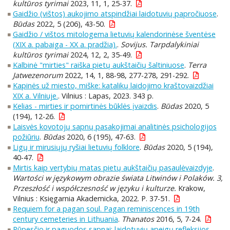
kultūros tyrimai
2023, 11, 1, 25-37.
Gaidžio (vištos) aukojimo atspindžiai laidotuvių papročiuose
.
Būdas
2022, 5 (206), 43-50.
Gaidžio / vištos mitologema lietuvių kalendorinėse šventėse
(XIX a. pabaiga - XX a. pradžia).
.
Sovijus. Tarpdalykiniai
kultūros tyrimai
2024, 12, 2, 35-49.
Kalbinė "mirties" raiška pietų aukštaičių šaltiniuose
.
Terra
Jatwezenorum
2022, 14, 1, 88-98, 277-278, 291-292.
Kapinės už miesto, miške: katalikų laidojimo kraštovaizdžiai
XIX a. Vilniuje.
. Vilnius : Lapas, 2023. 343 p.
Kelias - mirties ir pomirtinės būklės įvaizdis
.
Būdas
2020, 5
(194), 12-26.
Laisvės kovotojų sapnų pasakojimai analitinės psichologijos
požiūriu
.
Būdas
2020, 6 (195), 47-63.
Ligų ir mirusiųjų ryšiai lietuvių folklore
.
Būdas
2020, 5 (194),
40-47.
Mirtis kaip vertybių matas pietų aukštaičių pasaulėvaizdyje
.
Wartości w językowym obrazie świata Litwinów i Polaków. 3,
Przeszłość i współczesność w języku i kulturze.
Krakow,
Vilnius : Księgarnia Akademicka, 2022. P. 37-51.
Requiem for a pagan soul. Pagan reminiscences in 19th
century cemeteries in Lithuania
.
Thanatos
2016, 5, 7-24.
Rūpesčio ir paguodos sapnai: laidotuvių apeigų refleksijos