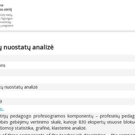
ų nuostatų analizė
ons
tų nuostatų analizė
9
n.
iš trijų pedagogo profesiogramos komponentų – profesinių peda
ės gebėjimų vertinimo skalė, kurioje 830 ekspertų visuose blok
ašomoji statistika, grafinė, klasterinė analizė.