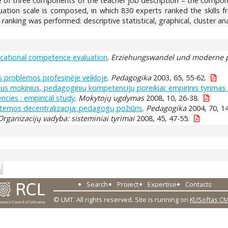
e of three components of the teacher job description – the componen
evaluation scale is composed, in which 830 experts ranked the skills
 ranking was performed: descriptive statistical, graphical, cluster ana
ducational competence evaluation
.
Erziehungswandel und moderne p
s problemos profesinėje veikloje
.
Pedagogika
2003, 65, 55-62.
 mokinius, pedagoginių kompetencijų poreikiai: empirinis tyrimas =
cies : empirical study
.
Mokytojų ugdymas
2008, 10, 26-38.
stemos decentralizacija: pedagogų požiūris
.
Pedagogika
2004, 70, 1
Organizacijų vadyba: sisteminiai tyrimai
2008, 45, 47-55.
Search
Project
Expertise
Contacts
© LMT. All rights reserved.
Site is running on
KUSoftas C