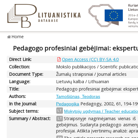
Home
Pedagogo profesiniai gebėjimai: ekspert
Direct Link:
Open Access (CC) BY-SA 4.0
Collection:
Mokslo publikacijos / Scientific publicati
Document Type:
Žurnalų straipsniai / Journal articles
Language:
Lietuvių kalba / Lithuanian
Title:
Pedagogo profesiniai gebėjimai: eksper
Authors:
Tamošiūnas, Teodoras
In the Journal:
Pedagogy, 2002, 61, 194-19
Pedagogika
Subject terms:
LT
Mokytojų ugdymas / Teacher educatio
Summary / Abstract:
Straipsnyje nagrinėjamas vienas 
LT
gebėjimus. Sudaryta pedagogo asmenyb
profesijai. Atlikta įvertinimų analizė: apr