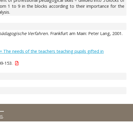
t of professional pedagogical skills – divided into 5 blocks of
 from 1 to 9 in the blocks according to their importance for the
lysis.
ädagogische Verfahren.
Frankfurt am Main: Peter Lang, 2001.
 The needs of the teachers teaching pupils gifted in
49-153.
MS
.