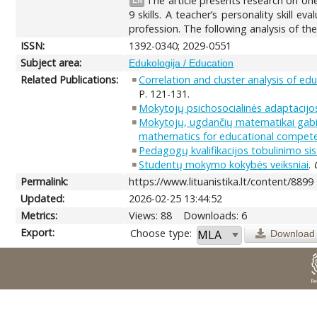
The article presents research on on
EN
9 skills. A teacher’s personality skill 
profession. The following analysis of the
ISSN:
1392-0340; 2029-0551
Subject area:
Edukologija / Education
Related Publications:
Correlation and cluster analysis of e
P. 121-131.
Mokytojų psichosocialinės adaptacijo
Mokytojų, ugdančių matematikai gabius
mathematics for educational competen
Pedagogų kvalifikacijos tobulinimo si
Studentų mokymo kokybės veiksniai
.
Permalink:
https://www.lituanistika.lt/content/8899
Updated:
2026-02-25 13:44:52
Metrics:
Views: 88
Downloads: 6
Export:
Choose type:
Download