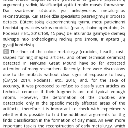
argumentų radinių klasifikacijai aptikti molio masės formavime.
Dar svarbesnė užduotis yra ankstyvosios metalurgijos
rekonstrukcija, kuri atskleidžia specialisto pasirengimų ir proceso
detales. Būtent tokių eksperimentinių tyrimų metu patikrinami
teoriniai operacinės sekos modeliai (prane, chaine opėratoire; žr.
Podėnas ir kt., 2016:169, 15 pav.) bei atsiranda galimybė dėmesį
nukreipti nuo archeologinių radinių prie žmonių ir aptarti jų
gyvąjį kontekstų.
The finds of the colour metallurgy (crucibles, hearth, cast-
EN
shapes for ring-shaped articles, and other technical ceramics)
detected in Narkūnai Great Mound have so far attracted
attention of many researchers. Recently there were discussions
due to the artifacts without clear signs of exposure to heat,
(Čivilytė 2014, Podėnas, etc., 2016) and, for the sake of
accuracy, it was proposed to refuse to classify such articles as
technical ceramics if their fragments are not typical enough
inform. However, the deformation of the crucibles are
detectable only in the specific mostly affected areas of the
artifacts, therefore it is important to check with experiments
whether it is possible to find the additional arguments for thg
finds classification in the formation of clay mass. An even more
important task is the reconstruction of early metallurgy, which