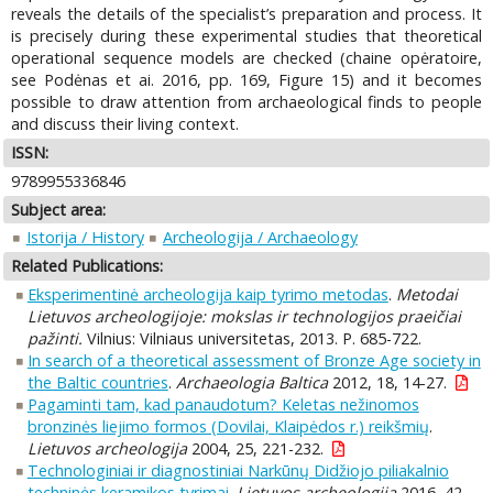
reveals the details of the specialist’s preparation and process. It
is precisely during these experimental studies that theoretical
operational sequence models are checked (chaine opėratoire,
see Podėnas et ai. 2016, pp. 169, Figure 15) and it becomes
possible to draw attention from archaeological finds to people
and discuss their living context.
ISSN:
9789955336846
Subject area:
Istorija / History
Archeologija / Archaeology
Related Publications:
Eksperimentinė archeologija kaip tyrimo metodas
.
Metodai
Lietuvos archeologijoje: mokslas ir technologijos praeičiai
pažinti.
Vilnius: Vilniaus universitetas, 2013. P. 685-722.
In search of a theoretical assessment of Bronze Age society in
the Baltic countries
.
Archaeologia Baltica
2012, 18, 14-27.
Pagaminti tam, kad panaudotum? Keletas nežinomos
bronzinės liejimo formos (Dovilai, Klaipėdos r.) reikšmių
.
Lietuvos archeologija
2004, 25, 221-232.
Technologiniai ir diagnostiniai Narkūnų Didžiojo piliakalnio
techninės keramikos tyrimai
.
Lietuvos archeologija
2016, 42,