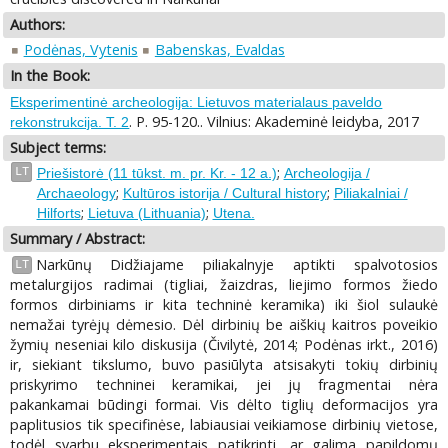
Authors:
Podėnas, Vytenis
Babenskas, Evaldas
In the Book:
Eksperimentinė archeologija: Lietuvos materialaus paveldo
. P. 95-120.. Vilnius: Akademinė leidyba, 2017
rekonstrukcija. T. 2
Subject terms:
;
LT
Priešistorė (11 tūkst. m. pr. Kr. - 12 a.)
Archeologija /
;
;
Archaeology
Kultūros istorija / Cultural history
Piliakalniai /
;
;
Hilforts
Lietuva (Lithuania)
Utena.
Summary / Abstract:
Narkūnų Didžiajame piliakalnyje aptikti spalvotosios
LT
metalurgijos radimai (tigliai, žaizdras, liejimo formos žiedo
formos dirbiniams ir kita techninė keramika) iki šiol sulaukė
nemažai tyrėjų dėmesio. Dėl dirbinių be aiškių kaitros poveikio
žymių neseniai kilo diskusija (Čivilytė, 2014; Podėnas irkt., 2016)
ir, siekiant tikslumo, buvo pasiūlyta atsisakyti tokių dirbinių
priskyrimo techninei keramikai, jei jų fragmentai nėra
pakankamai būdingi formai. Vis dėlto tiglių deformacijos yra
paplitusios tik specifinėse, labiausiai veikiamose dirbinių vietose,
todėl svarbu eksperimentais patikrinti, ar galima papildomų