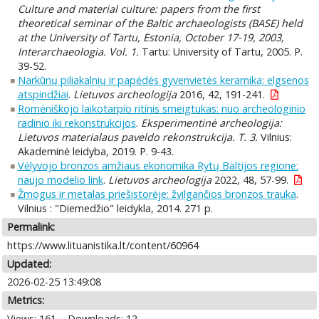
Culture and material culture: papers from the first
theoretical seminar of the Baltic archaeologists (BASE) held
at the University of Tartu, Estonia, October 17-19, 2003,
Interarchaeologia. Vol. 1.
Tartu: University of Tartu, 2005. P.
39-52.
Narkūnų piliakalnių ir papėdės gyvenvietės keramika: elgsenos
atspindžiai
.
Lietuvos archeologija
2016, 42, 191-241.
Romėniškojo laikotarpio ritinis smeigtukas: nuo archeologinio
radinio iki rekonstrukcijos
.
Eksperimentinė archeologija:
Lietuvos materialaus paveldo rekonstrukcija. T. 3.
Vilnius:
Akademinė leidyba, 2019. P. 9-43.
Vėlyvojo bronzos amžiaus ekonomika Rytų Baltijos regione:
naujo modelio link
.
Lietuvos archeologija
2022, 48, 57-99.
Žmogus ir metalas priešistorėje: žvilgančios bronzos trauka
.
Vilnius : "Diemedžio" leidykla, 2014. 271 p.
Permalink:
https://www.lituanistika.lt/content/60964
Updated:
2026-02-25 13:49:08
Metrics:
Views: 161
Downloads: 12