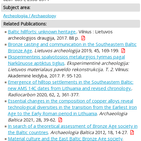
Subject area:
Archeologija / Archaeology
Related Publications:
Baltic hillforts: unknown heritage.
. Vilnius : Lietuvos
archeologijos draugija, 2017. 88 p.
Bronze casting and communication in the Southeastern Baltic
Bronze Age
.
Lietuvos archeologija
2019, 45, 169-199.
Eksperimentinis spalvotosios metalurgijos tyrimas pagal
Narkūnuose aptiktus tiglius
.
Eksperimentinė archeologija:
Lietuvos materialaus paveldo rekonstrukcija. T. 2.
Vilnius:
Akademinė leidyba, 2017. P. 95-120.
Emergence of hilltop settlements in the Southeastern Baltic:
new AMS 14C dates from Lithuania and revised chronology.
.
Radiocarbon
2020, 62, 2, 361-377.
Essential changes in the composition of copper alloys reveal
technological diversities in the transition from the Earliest Iron
Age to the Early Roman period in Lithuania
.
Archaeologia
Baltica
2021, 28, 39-62.
In search of a theoretical assessment of Bronze Age society in
the Baltic countries
.
Archaeologia Baltica
2012, 18, 14-27.
Material culture and the East Baltic Bronze Age society
.