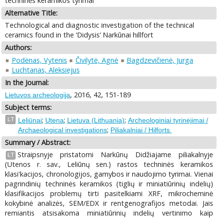
techninės keramikos tyrimai
Alternative Title:
Technological and diagnostic investigation of the technical
ceramics found in the ‘Didysis’ Narkūnai hillfort
Authors:
Podėnas, Vytenis
Čivilytė, Agnė
Bagdzevičienė, Jurga
Luchtanas, Aleksiejus
In the Journal:
, 2016, 42, 151-189
Lietuvos archeologija
Subject terms:
;
;
;
LT
Leliūnai
Utena
Lietuva (Lithuania)
Archeologiniai tyrinėjimai /
;
Archaeological investigations
Piliakalniai / Hilforts.
Summary / Abstract:
Straipsnyje pristatomi Narkūnų Didžiajame piliakalnyje
LT
(Utenos r. sav., Leliūnų sen.) rastos techninės keramikos
klasi'kacijos, chronologijos, gamybos ir naudojimo tyrimai. Vienai
pagrindinių techninės keramikos (tiglių ir miniatiūrinių indelių)
klasifikacijos problemų tirti pasitelkiami XRF, mikrocheminė
kokybinė analizės, SEM/EDX ir rentgenografijos metodai. Jais
remiantis atsisakoma miniatiūrinių indelių vertinimo kaip