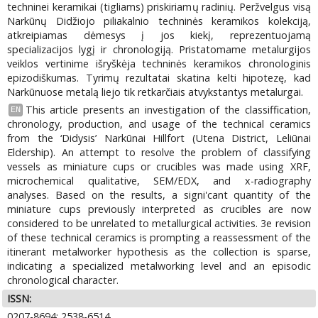
techninei keramikai (tigliams) priskiriamų radinių. Peržvelgus visą
Narkūnų Didžiojo piliakalnio techninės keramikos kolekciją,
atkreipiamas dėmesys į jos kiekį, reprezentuojamą
specializacijos lygį ir chronologiją. Pristatomame metalurgijos
veiklos vertinime išryškėja techninės keramikos chronologinis
epizodiškumas. Tyrimų rezultatai skatina kelti hipotezę, kad
Narkūnuose metalą liejo tik retkarčiais atvykstantys metalurgai.
This article presents an investigation of the classiffication,
EN
chronology, production, and usage of the technical ceramics
from the ‘Didysis’ Narkūnai Hillfort (Utena District, Leliūnai
Eldership). An attempt to resolve the problem of classifying
vessels as miniature cups or crucibles was made using XRF,
microchemical qualitative, SEM/EDX, and x-radiography
analyses. Based on the results, a signi'cant quantity of the
miniature cups previously interpreted as crucibles are now
considered to be unrelated to metallurgical activities. 3e revision
of these technical ceramics is prompting a reassessment of the
itinerant metalworker hypothesis as the collection is sparse,
indicating a specialized metalworking level and an episodic
chronological character.
ISSN:
0207-8694; 2538-6514