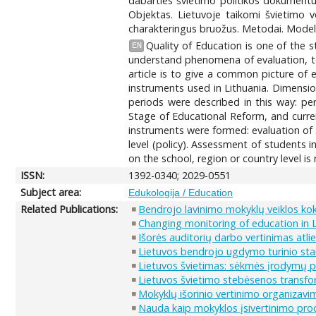
dabarties švietimo politikos dokumentu
Objektas. Lietuvoje taikomi švietimo ver
charakteringus bruožus. Metodai. Modeli
Quality of Education is one of the st
EN
understand phenomena of evaluation, to 
article is to give a common picture of
instruments used in Lithuania. Dimensio
periods were described in this way: pe
Stage of Educational Reform, and curre
instruments were formed: evaluation of
level (policy). Assessment of students
on the school, region or country level i
ISSN:
1392-0340; 2029-0551
Subject area:
Edukologija / Education
Related Publications:
Bendrojo lavinimo mokyklų veiklos kok
Changing monitoring of education in 
Išorės auditorių darbo vertinimas at
Lietuvos bendrojo ugdymo turinio sta
Lietuvos švietimas: sėkmės įrodymų 
Lietuvos švietimo stebėsenos transform
Mokyklų išorinio vertinimo organiza
Nauda kaip mokyklos įsivertinimo pro