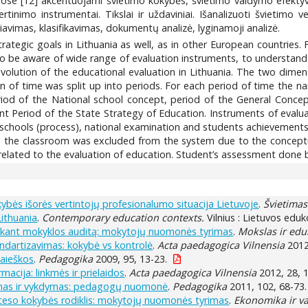
ose [12] akcentuojami švietimo kokybės, švietimo valdymo efektyv
tinimo instrumentai. Tikslai ir uždaviniai. Išanalizuoti švietimo v
avimas, klasifikavimas, dokumentų analizė, lyginamoji analizė.
rategic goals in Lithuania as well, as in other European countries. F
be aware of wide range of evaluation instruments, to understand tr
 evolution of the educational evaluation in Lithuania. The two dim
n of time was split up into periods. For each period of time the n
riod of the National school concept, period of the General Concept
nt Period of the State Strategy of Education. Instruments of evalu
 schools (process), national examination and students achievements
 in the classroom was excluded from the system due to the conceptu
s related to the evaluation of education. Student’s assessment done by
ybės išorės vertintojų profesionalumo situacija Lietuvoje
.
Švietimas
Lithuania
.
Contemporary education contexts.
Vilnius : Lietuvos eduko
liekant mokyklos auditą: mokytojų nuomonės tyrimas
.
Mokslas ir edu
ndartizavimas: kokybė vs kontrolė
.
Acta paedagogica Vilnensia
2012
paieškos
.
Pedagogika
2009, 95, 13-23.
acija: linkmės ir prielaidos
.
Acta paedagogica Vilnensia
2012, 28, 
vimas ir vykdymas: pedagogų nuomonė
.
Pedagogika
2011, 102, 68-73.
ceso kokybės rodiklis: mokytojų nuomonės tyrimas
.
Ekonomika ir va