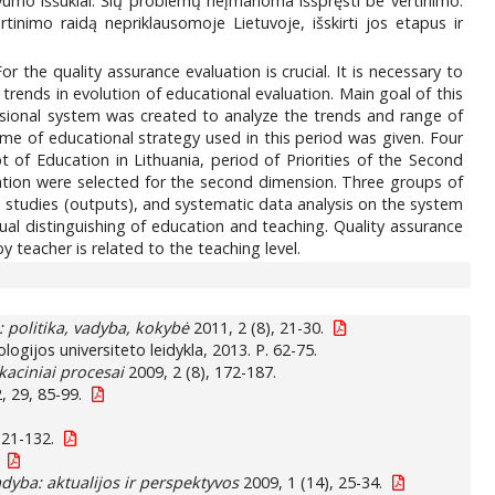
umo iššūkiai. Šių problemų neįmanoma išspręsti be vertinimo.
ertinimo raidą nepriklausomoje Lietuvoje, išskirti jos etapus ir
or the quality assurance evaluation is crucial. It is necessary to
ends in evolution of educational evaluation. Main goal of this
ensional system was created to analyze the trends and range of
ame of educational strategy used in this period was given. Four
 of Education in Lithuania, period of Priorities of the Second
ation were selected for the second dimension. Three groups of
 studies (outputs), and systematic data analysis on the system
al distinguishing of education and teaching. Quality assurance
 teacher is related to the teaching level.
: politika, vadyba, kokybė
2011, 2 (8), 21-30.
logijos universiteto leidykla, 2013. P. 62-75.
kaciniai procesai
2009, 2 (8), 172-187.
, 29, 85-99.
121-132.
dyba: aktualijos ir perspektyvos
2009, 1 (14), 25-34.