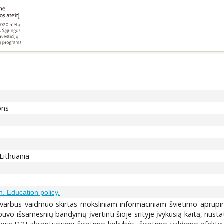
ons
 Lithuania
n. Education policy.
 svarbus vaidmuo skirtas moksliniam informaciniam švietimo aprūpi
buvo išsamesnių bandymų įvertinti šioje srityje įvykusią kaitą, nusta