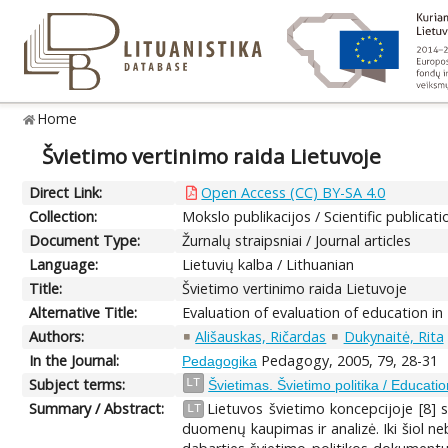
Home
Švietimo vertinimo raida Lietuvoje
Direct Link:
Open Access (CC) BY-SA 4.0
Collection:
Mokslo publikacijos / Scientific publicati
Document Type:
Žurnalų straipsniai / Journal articles
Language:
Lietuvių kalba / Lithuanian
Title:
Švietimo vertinimo raida Lietuvoje
Alternative Title:
Evaluation of evaluation of education in
Authors:
Ališauskas, Ričardas
Dukynaitė, Rita
In the Journal:
Pedagogy, 2005, 79, 28-31
Pedagogika
Subject terms:
LT
Švietimas. Švietimo politika / Educatio
Summary / Abstract:
Lietuvos švietimo koncepcijoje [8]
LT
duomenų kaupimas ir analizė. Iki šiol ne