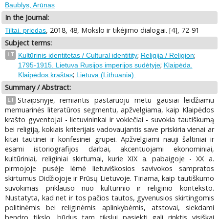
Baublys, Arūnas
In the Journal:
, 2018, 48, Mokslo ir tikėjimo dialogai. [4], 72-91
Tiltai. priedas
Subject terms:
;
;
LT
Kultūrinis identitetas / Cultural identitity
Religija / Religion
;
1795-1915. Lietuva Rusijos imperijos sudėtyje
Klaipėda.
;
Klaipėdos kraštas
Lietuva (Lithuania).
Summary / Abstract:
Straipsnyje, remiantis pastaruoju metu gausiai leidžiamu
LT
memuarinės literatūros segmentu, apžvelgiama, kaip Klaipėdos
krašto gyventojai - lietuvininkai ir vokiečiai - suvokia tautiškumą
bei religiją, kokiais kriterijais vadovaujantis save priskiria vienai ar
kitai tautinei ir konfesinei grupei. Apžvelgiami nauji šaltiniai ir
esami istoriografijos darbai, akcentuojami ekonominiai,
kultūriniai, religiniai skirtumai, kurie XIX a. pabaigoje - XX a.
pirmojoje pusėje lėmė lietuviškosios savivokos sampratos
skirtumus Didžiojoje ir Prūsų Lietuvoje. Tiriama, kaip tautiškumo
suvokimas priklauso nuo kultūrinio ir religinio konteksto.
Nustatyta, kad net ir tos pačios tautos, gyvenusios skirtingomis
politinėmis bei religinėmis aplinkybėmis, atstovai, siekdami
bendro tikslo, būdus tam tikslui pasiekti gali rinktis visiškai