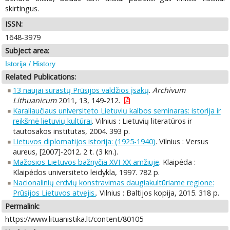
skirtingus.
ISSN:
1648-3979
Subject area:
Istorija / History
Related Publications:
13 naujai surastų Prūsijos valdžios įsakų
.
Archivum
Lithuanicum
2011, 13, 149-212.
Karaliaučiaus universiteto Lietuvių kalbos seminaras: istorija ir
reikšmė lietuvių kultūrai
. Vilnius : Lietuvių literatūros ir
tautosakos institutas, 2004. 393 p.
Lietuvos diplomatijos istorija: (1925-1940)
. Vilnius : Versus
aureus, [2007]-2012. 2 t. (3 kn.).
Mažosios Lietuvos bažnyčia XVI-XX amžiuje
. Klaipėda :
Klaipėdos universiteto leidykla, 1997. 782 p.
Nacionalinių erdvių konstravimas daugiakultūriame regione:
Prūsijos Lietuvos atvejis.
. Vilnius : Baltijos kopija, 2015. 318 p.
Permalink:
https://www.lituanistika.lt/content/80105