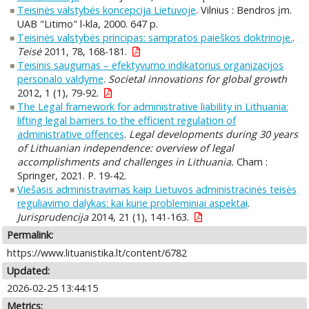
Teisinės valstybės koncepcija Lietuvoje
. Vilnius : Bendros įm.
UAB "Litimo" l-kla, 2000. 647 p.
Teisinės valstybės principas: sampratos paieškos doktrinoje.
.
Teisė
2011, 78, 168-181.
Teisinis saugumas – efektyvumo indikatorius organizacijos
personalo valdyme
.
Societal innovations for global growth
2012, 1 (1), 79-92.
The Legal framework for administrative liability in Lithuania:
lifting legal barriers to the efficient regulation of
administrative offences
.
Legal developments during 30 years
of Lithuanian independence: overview of legal
accomplishments and challenges in Lithuania.
Cham :
Springer, 2021. P. 19-42.
Viešasis administravimas kaip Lietuvos administracinės teisės
reguliavimo dalykas: kai kurie probleminiai aspektai
.
Jurisprudencija
2014, 21 (1), 141-163.
Permalink:
https://www.lituanistika.lt/content/6782
Updated:
2026-02-25 13:44:15
Metrics: