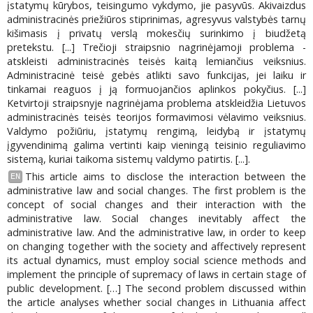
įstatymų kūrybos, teisingumo vykdymo, jie pasyvūs. Akivaizdus
administracinės priežiūros stiprinimas, agresyvus valstybės tarnų
kišimasis į privatų verslą mokesčių surinkimo į biudžetą
pretekstu. [...] Trečioji straipsnio nagrinėjamoji problema -
atskleisti administracinės teisės kaitą lemiančius veiksnius.
Administracinė teisė gebės atlikti savo funkcijas, jei laiku ir
tinkamai reaguos į ją formuojančios aplinkos pokyčius. [...]
Ketvirtoji straipsnyje nagrinėjama problema atskleidžia Lietuvos
administracinės teisės teorijos formavimosi vėlavimo veiksnius.
Valdymo požiūriu, įstatymų rengimą, leidybą ir įstatymų
įgyvendinimą galima vertinti kaip vieningą teisinio reguliavimo
sistemą, kuriai taikoma sistemų valdymo patirtis. [...].
This article aims to disclose the interaction between the
EN
administrative law and social changes. The first problem is the
concept of social changes and their interaction with the
administrative law. Social changes inevitably affect the
administrative law. And the administrative law, in order to keep
on changing together with the society and affectively represent
its actual dynamics, must employ social science methods and
implement the principle of supremacy of laws in certain stage of
public development. […] The second problem discussed within
the article analyses whether social changes in Lithuania affect