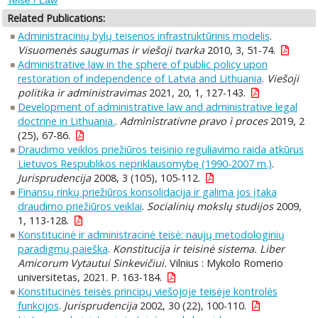
Related Publications:
Administracinių bylų teisenos infrastruktūrinis modelis
.
Visuomenės saugumas ir viešoji tvarka
2010, 3, 51-74.
Administrative law in the sphere of public policy upon
restoration of independence of Latvia and Lithuania
.
Viešoji
politika ir administravimas
2021, 20, 1, 127-143.
Development of administrative law and administrative legal
doctrine in Lithuania.
.
Admìnìstrativne pravo ì proces
2019, 2
(25), 67-86.
Draudimo veiklos priežiūros teisinio reguliavimo raida atkūrus
Lietuvos Respublikos nepriklausomybę (1990-2007 m.)
.
Jurisprudencija
2008, 3 (105), 105-112.
Finansų rinkų priežiūros konsolidacija ir galima jos įtaka
draudimo priežiūros veiklai
.
Socialinių mokslų studijos
2009,
1, 113-128.
Konstitucinė ir administracinė teisė: naujų metodologinių
paradigmų paieška
.
Konstitucija ir teisinė sistema. Liber
Amicorum Vytautui Sinkevičiui.
Vilnius : Mykolo Romerio
universitetas, 2021. P. 163-184.
Konstitucinės teisės principų viešojoje teisėje kontrolės
funkcijos
.
Jurisprudencija
2002, 30 (22), 100-110.