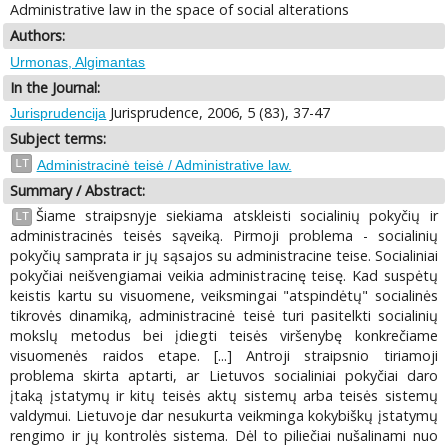
Administrative law in the space of social alterations
Authors:
Urmonas, Algimantas
In the Journal:
Jurisprudence, 2006, 5 (83), 37-47
Jurisprudencija
Subject terms:
LT
Administracinė teisė / Administrative law.
Summary / Abstract:
Šiame straipsnyje siekiama atskleisti socialinių pokyčių ir
LT
administracinės teisės sąveiką. Pirmoji problema - socialinių
pokyčių samprata ir jų sąsajos su administracine teise. Socialiniai
pokyčiai neišvengiamai veikia administracinę teisę. Kad suspėtų
keistis kartu su visuomene, veiksmingai "atspindėtų" socialinės
tikrovės dinamiką, administracinė teisė turi pasitelkti socialinių
mokslų metodus bei įdiegti teisės viršenybę konkrečiame
visuomenės raidos etape. [...] Antroji straipsnio tiriamoji
problema skirta aptarti, ar Lietuvos socialiniai pokyčiai daro
įtaką įstatymų ir kitų teisės aktų sistemų arba teisės sistemų
valdymui. Lietuvoje dar nesukurta veikminga kokybiškų įstatymų
rengimo ir jų kontrolės sistema. Dėl to piliečiai nušalinami nuo