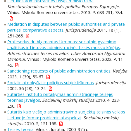
Lietuvos administracinės teisės mokslo raida
.
Konstitucionalizmas ir teisės politika Europos Sąjungoje.
Vilnius: Mykolo Romerio universitetas, 2013. P. 683-731, 784.
Mediation in disputes between public authorities and private
parties: comparative aspects
.
Jurisprudencija
2011, 18 (1),
251-265.
Profesorius dr. Algimantas Urmonas: socialinio gyvenimo
analitikas ir Lietuvos administracinės teisės mokslo kūrėjas
.
Administracinės teisės novelos. Liber Amicorum Algimantui
Urmonui.
Vilnius : Mykolo Romerio universitetas, 2022. P. 11-
45.
Sanctioning requests of public administration entities
.
Vadyba
2023, 1 (39), 59-67.
Socialiniai pokyčiai ir policijos subjektiškumas
.
Jurisprudencija
2002, 36 (28), 13-24.
Sutarties instituto pritaikymas administracinėje teisėje:
teorinės įžvalgos
.
Socialinių mokslų studijos
2010, 4, 233-
250.
Sutartis kaip viešojo administravimo subjektų teisinės veiklos
Lietuvoje forma: probleminiai aspektai
.
Socialinių mokslų
studijos
2010, 5, 151-168.
Teisės teorija
. Vilnius : Justitia, 2000. 375 p.