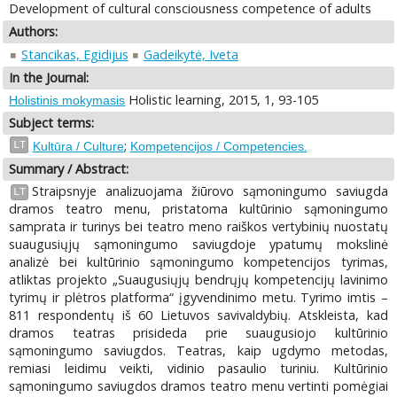
Development of cultural consciousness competence of adults
Authors:
Stancikas, Egidijus
Gadeikytė, Iveta
In the Journal:
Holistic learning, 2015, 1, 93-105
Holistinis mokymasis
Subject terms:
;
LT
Kultūra / Culture
Kompetencijos / Competencies.
Summary / Abstract:
Straipsnyje analizuojama žiūrovo sąmoningumo saviugda
LT
dramos teatro menu, pristatoma kultūrinio sąmoningumo
samprata ir turinys bei teatro meno raiškos vertybinių nuostatų
suaugusiųjų sąmoningumo saviugdoje ypatumų mokslinė
analizė bei kultūrinio sąmoningumo kompetencijos tyrimas,
atliktas projekto „Suaugusiųjų bendrųjų kompetencijų lavinimo
tyrimų ir plėtros platforma“ įgyvendinimo metu. Tyrimo imtis –
811 respondentų iš 60 Lietuvos savivaldybių. Atskleista, kad
dramos teatras prisideda prie suaugusiojo kultūrinio
sąmoningumo saviugdos. Teatras, kaip ugdymo metodas,
remiasi leidimu veikti, vidinio pasaulio turiniu. Kultūrinio
sąmoningumo saviugdos dramos teatro menu vertinti pomėgiai