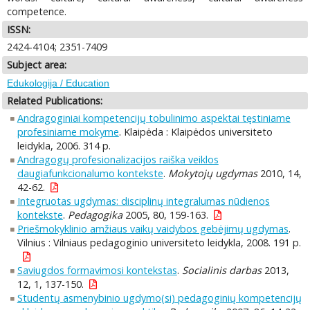
competence.
ISSN:
2424-4104; 2351-7409
Subject area:
Edukologija / Education
Related Publications:
Andragoginiai kompetencijų tobulinimo aspektai tęstiniame
profesiniame mokyme
. Klaipėda : Klaipėdos universiteto
leidykla, 2006. 314 p.
Andragogų profesionalizacijos raiška veiklos
daugiafunkcionalumo kontekste
.
Mokytojų ugdymas
2010, 14,
42-62.
Integruotas ugdymas: disciplinų integralumas nūdienos
kontekste
.
Pedagogika
2005, 80, 159-163.
Priešmokyklinio amžiaus vaikų vaidybos gebėjimų ugdymas
.
Vilnius : Vilniaus pedagoginio universiteto leidykla, 2008. 191 p.
Saviugdos formavimosi kontekstas
.
Socialinis darbas
2013,
12, 1, 137-150.
Studentų asmenybinio ugdymo(si) pedagoginių kompetencijų