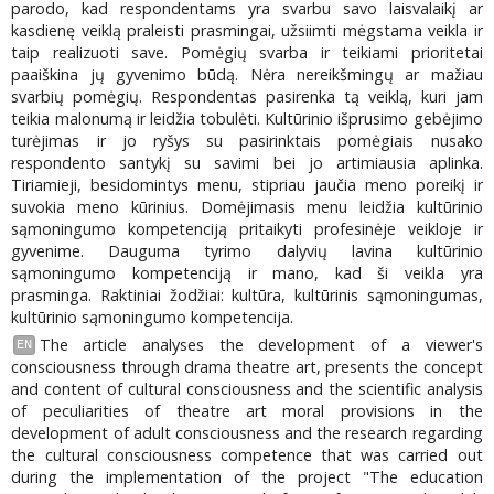
parodo, kad respondentams yra svarbu savo laisvalaikį ar
kasdienę veiklą praleisti prasmingai, užsiimti mėgstama veikla ir
taip realizuoti save. Pomėgių svarba ir teikiami prioritetai
paaiškina jų gyvenimo būdą. Nėra nereikšmingų ar mažiau
svarbių pomėgių. Respondentas pasirenka tą veiklą, kuri jam
teikia malonumą ir leidžia tobulėti. Kultūrinio išprusimo gebėjimo
turėjimas ir jo ryšys su pasirinktais pomėgiais nusako
respondento santykį su savimi bei jo artimiausia aplinka.
Tiriamieji, besidomintys menu, stipriau jaučia meno poreikį ir
suvokia meno kūrinius. Domėjimasis menu leidžia kultūrinio
sąmoningumo kompetenciją pritaikyti profesinėje veikloje ir
gyvenime. Dauguma tyrimo dalyvių lavina kultūrinio
sąmoningumo kompetenciją ir mano, kad ši veikla yra
prasminga. Raktiniai žodžiai: kultūra, kultūrinis sąmoningumas,
kultūrinio sąmoningumo kompetencija.
The article analyses the development of a viewer's
EN
consciousness through drama theatre art, presents the concept
and content of cultural consciousness and the scientific analysis
of peculiarities of theatre art moral provisions in the
development of adult consciousness and the research regarding
the cultural consciousness competence that was carried out
during the implementation of the project "The education