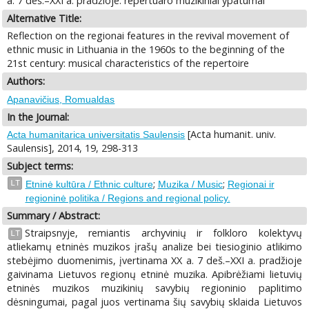
a. 7 deš.–XXI a. pradžioje: repertuaro muzikiniai ypatumai
Alternative Title:
Reflection on the regionai features in the revival movement of
ethnic music in Lithuania in the 1960s to the beginning of the
21st century: musical characteristics of the repertoire
Authors:
Apanavičius, Romualdas
In the Journal:
[Acta humanit. univ.
Acta humanitarica universitatis Saulensis
Saulensis], 2014, 19, 298-313
Subject terms:
;
;
LT
Etninė kultūra / Ethnic culture
Muzika / Music
Regionai ir
regioninė politika / Regions and regional policy.
Summary / Abstract:
Straipsnyje, remiantis archyvinių ir folkloro kolektyvų
LT
atliekamų etninės muzikos įrašų analize bei tiesioginio atlikimo
stebėjimo duomenimis, įvertinama XX a. 7 deš.–XXI a. pradžioje
gaivinama Lietuvos regionų etninė muzika. Apibrėžiami lietuvių
etninės muzikos muzikinių savybių regioninio paplitimo
dėsningumai, pagal juos vertinama šių savybių sklaida Lietuvos