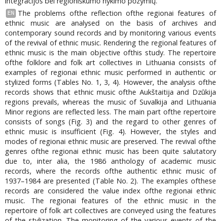
integracijos bei regioniškumo nykimo požymių.
The problems ofthe reflection ofthe regionai features of
EN
ethnic music are analysed on the basis of archives and
contemporary sound records and by monitoring various events
of the revival of ethnic music. Rendering the regional features of
ethnic music is the main objective ofthis study. The repertoire
ofthe folklore and folk art collectives in Lithuania consists of
examples of regionai ethnic music performed in authentic or
stylized forms (Tables No. 1, 3, 4). However, the analysis ofthe
records shows that ethnic music ofthe Aukštaitija and Dzūkija
regions prevails, whereas the music of Suvalkija and Lithuania
Minor regions are reflected less. The main part ofthe repertoire
consists of songs (Fig. 3) and the regard to other genres of
ethnic music is insufficient (Fig. 4). However, the styles and
modes of regionai ethnic music are preserved. The revival ofthe
genres ofthe regionai ethnic music has been quite salutatory
due to, inter alia, the 1986 anthology of academic music
records, where the records ofthe authentic ethnic music of
1937–1984 are presented (Table No. 2). The examples ofthese
records are considered the value index ofthe regionai ethnic
music. The regionai features of the ethnic music in the
repertoire of folk art collectives are conveyed using the features
of the stylization. The monitoring of the various events of the