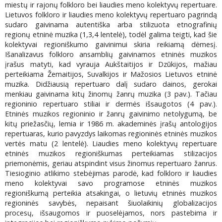
miestų ir rajonų folkloro bei liaudies meno kolektyvų repertuare.
Lietuvos folkloro ir liaudies meno kolektyvų repertuaro pagrindą
sudaro gaivinama autentiška arba stilizuota etnografinių
regionų etninė muzika (1,3,4 lentelė), todėl galima teigti, kad šie
kolektyvai regioniškumo gaivinimui skiria reikiamą dėmesį.
Išanalizavus folkloro ansamblių gaivinamos etninės muzikos
įrašus matyti, kad vyrauja Aukštaitijos ir Dzūkijos, mažiau
perteikiama Žemaitijos, Suvalkijos ir Mažosios Lietuvos etninė
muzika. Didžiausią repertuaro dalį sudaro dainos, gerokai
menkiau gaivinama kitų žinomų žanrų muzika (3 pav.). Tačiau
regioninio repertuaro stiliai ir dermės išsaugotos (4 pav.).
Etninės muzikos regioninio ir žanrų gaivinimo netolygumą, be
kitų priežasčių, lemia ir 1986 m. akademinės įrašų antologijos
repertuaras, kurio pavyzdys laikomas regioninės etninės muzikos
vertės matu (2 lentelė). Liaudies meno kolektyvų repertuare
etninės muzikos regioniškumas perteikiamas stilizacijos
priemonėmis, geriau atspindint visus žinomus repertuaro žanrus.
Tiesioginio atlikimo stebėjimas parodė, kad folkloro ir liaudies
meno kolektyvai savo programose etninės muzikos
regioniškumą perteikia atsakingai, o lietuvių etninės muzikos
regioninės savybės, nepaisant šiuolaikinių globalizacijos
procesų, išsaugomos ir puoselėjamos, nors pastebima ir