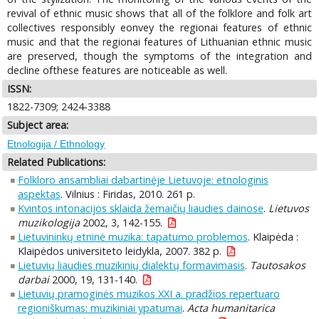
revival of ethnic music shows that all of the folklore and folk art
collectives responsibly eonvey the regionai features of ethnic
music and that the regionai features of Lithuanian ethnic music
are preserved, though the symptoms of the integration and
decline ofthese features are noticeable as well.
ISSN:
1822-7309; 2424-3388
Subject area:
Etnologija / Ethnology
Related Publications:
Folkloro ansambliai dabartinėje Lietuvoje: etnologinis
aspektas
. Vilnius : Firidas, 2010. 261 p.
Kvintos intonacijos sklaida žemaičių liaudies dainose
.
Lietuvos
muzikologija
2002, 3, 142-155.
Lietuvininkų etninė muzika: tapatumo problemos
. Klaipėda :
Klaipėdos universiteto leidykla, 2007. 382 p.
Lietuvių liaudies muzikinių dialektų formavimasis
.
Tautosakos
darbai
2000, 19, 131-140.
Lietuvių pramoginės muzikos XXI a. pradžios repertuaro
regioniškumas: muzikiniai ypatumai
.
Acta humanitarica