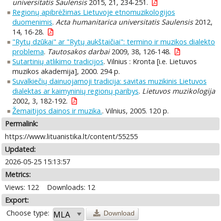
universitatis Saulensis
2015, 21, 234-251.
Regionų apibrėžimas Lietuvoje etnomuzikologijos
duomenimis
.
Acta humanitarica universitatis Saulensis
2012,
14, 16-28.
"Rytų dzūkai" ar "Rytų aukštaičiai": termino ir muzikos dialekto
problema
.
Tautosakos darbai
2009, 38, 126-148.
Sutartinių atlikimo tradicijos
. Vilnius : Kronta [i.e. Lietuvos
muzikos akademija], 2000. 294 p.
Suvalkiečių dainuojamoji tradicija: savitas muzikinis Lietuvos
dialektas ar kaimyninių regionų paribys
.
Lietuvos muzikologija
2002, 3, 182-192.
Žemaitijos dainos ir muzika.
. Vilnius, 2005. 120 p.
Permalink:
https://www.lituanistika.lt/content/55255
Updated:
2026-05-25 15:13:57
Metrics:
Views: 122
Downloads: 12
Export:
Choose type:
Download