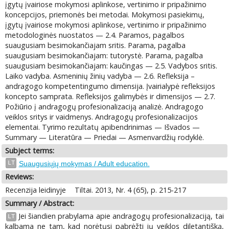
įgytų įvairiose mokymosi aplinkose, vertinimo ir pripažinimo
koncepcijos, priemonės bei metodai. Mokymosi pasiekimų,
įgytų įvairiose mokymosi aplinkose, vertinimo ir pripažinimo
metodologinės nuostatos — 2.4. Paramos, pagalbos
suaugusiam besimokančiajam sritis. Parama, pagalba
suaugusiam besimokančiajam: tutorystė. Parama, pagalba
suaugusiam besimokančiajam: kaučingas — 2.5. Vadybos sritis.
Laiko vadyba. Asmeninių žinių vadyba — 2.6. Refleksija –
andragogo kompetentingumo dimensija. Įvairialypė refleksijos
koncepto samprata. Refleksijos galimybės ir dimensijos — 2.7.
Požiūrio į andragogų profesionalizaciją analizė. Andragogo
veiklos sritys ir vaidmenys. Andragogų profesionalizacijos
elementai. Tyrimo rezultatų apibendrinimas — Išvados —
Summary — Literatūra — Priedai — Asmenvardžių rodyklė.
Subject terms:
LT
Suaugusiųjų mokymas / Adult education.
Reviews:
Recenzija leidinyje
Tiltai. 2013, Nr. 4 (65), p. 215-217
Summary / Abstract:
Jei šiandien prabylama apie andragogų profesionalizaciją, tai
LT
kalbama ne tam, kad norėtųsi pabrėžti jų veiklos diletantišką,