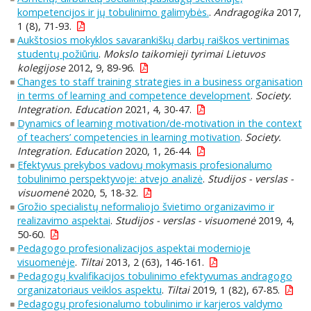
kompetencijos ir jų tobulinimo galimybės.
.
Andragogika
2017,
1 (8), 71-93.
Aukštosios mokyklos savarankiškų darbų raiškos vertinimas
studentų požiūriu
.
Mokslo taikomieji tyrimai Lietuvos
kolegijose
2012, 9, 89-96.
Changes to staff training strategies in a business organisation
in terms of learning and competence development
.
Society.
Integration. Education
2021, 4, 30-47.
Dynamics of learning motivation/de-motivation in the context
of teachers’ competencies in learning motivation
.
Society.
Integration. Education
2020, 1, 26-44.
Efektyvus prekybos vadovų mokymasis profesionalumo
tobulinimo perspektyvoje: atvejo analizė
.
Studijos - verslas -
visuomenė
2020, 5, 18-32.
Grožio specialistų neformaliojo švietimo organizavimo ir
realizavimo aspektai
.
Studijos - verslas - visuomenė
2019, 4,
50-60.
Pedagogo profesionalizacijos aspektai modernioje
visuomenėje
.
Tiltai
2013, 2 (63), 146-161.
Pedagogų kvalifikacijos tobulinimo efektyvumas andragogo
organizatoriaus veiklos aspektu
.
Tiltai
2019, 1 (82), 67-85.
Pedagogų profesionalumo tobulinimo ir karjeros valdymo