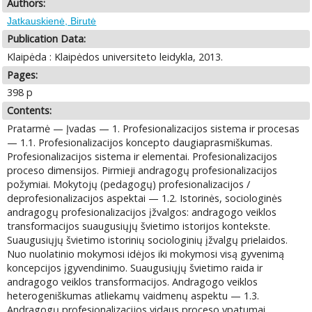
Authors:
Jatkauskienė, Birutė
Publication Data:
Klaipėda : Klaipėdos universiteto leidykla, 2013.
Pages:
398 p
Contents:
Pratarmė — Įvadas — 1. Profesionalizacijos sistema ir procesas
— 1.1. Profesionalizacijos koncepto daugiaprasmiškumas.
Profesionalizacijos sistema ir elementai. Profesionalizacijos
proceso dimensijos. Pirmieji andragogų profesionalizacijos
požymiai. Mokytojų (pedagogų) profesionalizacijos /
deprofesionalizacijos aspektai — 1.2. Istorinės, sociologinės
andragogų profesionalizacijos įžvalgos: andragogo veiklos
transformacijos suaugusiųjų švietimo istorijos kontekste.
Suaugusiųjų švietimo istorinių sociologinių įžvalgų prielaidos.
Nuo nuolatinio mokymosi idėjos iki mokymosi visą gyvenimą
koncepcijos įgyvendinimo. Suaugusiųjų švietimo raida ir
andragogo veiklos transformacijos. Andragogo veiklos
heterogeniškumas atliekamų vaidmenų aspektu — 1.3.
Andragogų profesionalizacijos vidaus proceso ypatumai.