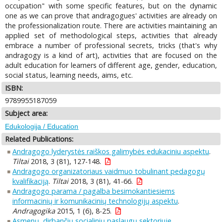
occupation" with some specific features, but on the dynamic
one as we can prove that andragogues' activities are already on
the professionalization route. There are activities maintaining an
applied set of methodological steps, activities that already
embrace a number of professional secrets, tricks (that's why
andragogy is a kind of art), activities that are focused on the
adult education for learners of different age, gender, education,
social status, learning needs, aims, etc.
ISBN:
9789955187059
Subject area:
Edukologija / Education
Related Publications:
Andragogo lyderystės raiškos galimybės edukaciniu aspektu
.
Tiltai
2018, 3 (81), 127-148.
Andragogo organizatoriaus vaidmuo tobulinant pedagogų
kvalifikaciją
.
Tiltai
2018, 3 (81), 41-66.
Andragogo parama / pagalba besimokantiesiems
informacinių ir komunikacinių technologijų aspektu
.
Andragogika
2015, 1 (6), 8-25.
Asmenų, dirbančių socialinių paslaugų sektoriuje,