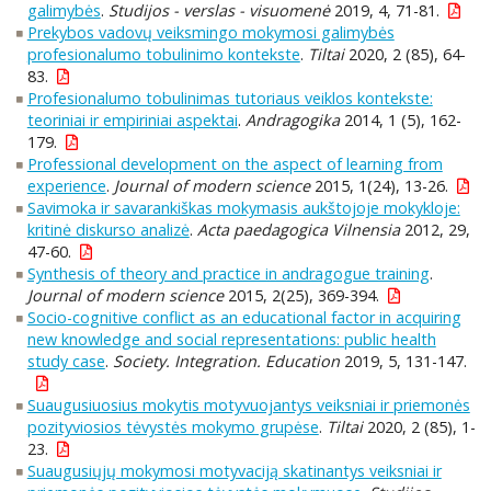
galimybės
.
Studijos - verslas - visuomenė
2019, 4, 71-81.
Prekybos vadovų veiksmingo mokymosi galimybės
profesionalumo tobulinimo kontekste
.
Tiltai
2020, 2 (85), 64-
83.
Profesionalumo tobulinimas tutoriaus veiklos kontekste:
teoriniai ir empiriniai aspektai
.
Andragogika
2014, 1 (5), 162-
179.
Professional development on the aspect of learning from
experience
.
Journal of modern science
2015, 1(24), 13-26.
Savimoka ir savarankiškas mokymasis aukštojoje mokykloje:
kritinė diskurso analizė
.
Acta paedagogica Vilnensia
2012, 29,
47-60.
Synthesis of theory and practice in andragogue training
.
Journal of modern science
2015, 2(25), 369-394.
Socio-cognitive conflict as an educational factor in acquiring
new knowledge and social representations: public health
study case
.
Society. Integration. Education
2019, 5, 131-147.
Suaugusiuosius mokytis motyvuojantys veiksniai ir priemonės
pozityviosios tėvystės mokymo grupėse
.
Tiltai
2020, 2 (85), 1-
23.
Suaugusiųjų mokymosi motyvaciją skatinantys veiksniai ir