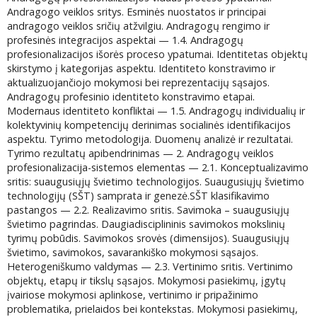
Andragogo veiklos sritys. Esminės nuostatos ir principai
andragogo veiklos sričių atžvilgiu. Andragogų rengimo ir
profesinės integracijos aspektai — 1.4. Andragogų
profesionalizacijos išorės proceso ypatumai. Identitetas objektų
skirstymo į kategorijas aspektu. Identiteto konstravimo ir
aktualizuojančiojo mokymosi bei reprezentacijų sąsajos.
Andragogų profesinio identiteto konstravimo etapai.
Modernaus identiteto konfliktai — 1.5. Andragogų individualių ir
kolektyvinių kompetencijų derinimas socialinės identifikacijos
aspektu. Tyrimo metodologija. Duomenų analizė ir rezultatai.
Tyrimo rezultatų apibendrinimas — 2. Andragogų veiklos
profesionalizacija-sistemos elementas — 2.1. Konceptualizavimo
sritis: suaugusiųjų švietimo technologijos. Suaugusiųjų švietimo
technologijų (SŠT) samprata ir genezė.SŠT klasifikavimo
pastangos — 2.2. Realizavimo sritis. Savimoka – suaugusiųjų
švietimo pagrindas. Daugiadisciplininis savimokos mokslinių
tyrimų pobūdis. Savimokos srovės (dimensijos). Suaugusiųjų
švietimo, savimokos, savarankiško mokymosi sąsajos.
Heterogeniškumo valdymas — 2.3. Vertinimo sritis. Vertinimo
objektų, etapų ir tikslų sąsajos. Mokymosi pasiekimų, įgytų
įvairiose mokymosi aplinkose, vertinimo ir pripažinimo
problematika, prielaidos bei kontekstas. Mokymosi pasiekimų,