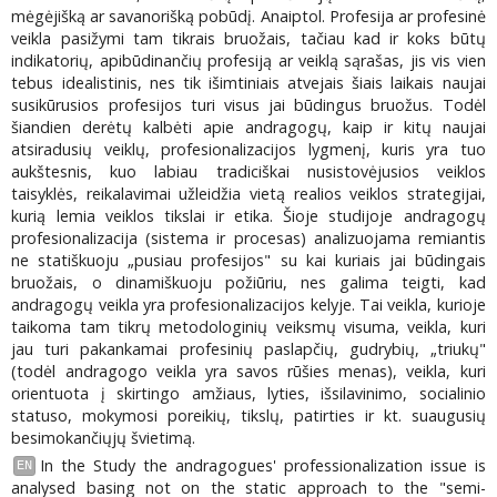
mėgėjišką ar savanorišką pobūdį. Anaiptol. Profesija ar profesinė
veikla pasižymi tam tikrais bruožais, tačiau kad ir koks būtų
indikatorių, apibūdinančių profesiją ar veiklą sąrašas, jis vis vien
tebus idealistinis, nes tik išimtiniais atvejais šiais laikais naujai
susikūrusios profesijos turi visus jai būdingus bruožus. Todėl
šiandien derėtų kalbėti apie andragogų, kaip ir kitų naujai
atsiradusių veiklų, profesionalizacijos lygmenį, kuris yra tuo
aukštesnis, kuo labiau tradiciškai nusistovėjusios veiklos
taisyklės, reikalavimai užleidžia vietą realios veiklos strategijai,
kurią lemia veiklos tikslai ir etika. Šioje studijoje andragogų
profesionalizacija (sistema ir procesas) analizuojama remiantis
ne statiškuoju „pusiau profesijos" su kai kuriais jai būdingais
bruožais, o dinamiškuoju požiūriu, nes galima teigti, kad
andragogų veikla yra profesionalizacijos kelyje. Tai veikla, kurioje
taikoma tam tikrų metodologinių veiksmų visuma, veikla, kuri
jau turi pakankamai profesinių paslapčių, gudrybių, „triukų"
(todėl andragogo veikla yra savos rūšies menas), veikla, kuri
orientuota į skirtingo amžiaus, lyties, išsilavinimo, socialinio
statuso, mokymosi poreikių, tikslų, patirties ir kt. suaugusių
besimokančiųjų švietimą.
In the Study the andragogues' professionalization issue is
EN
analysed basing not on the static approach to the "semi-