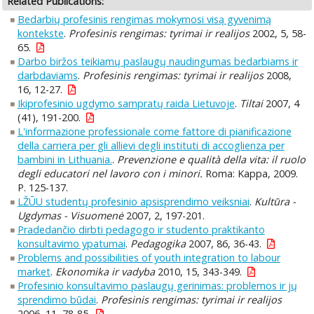
Related Publications:
Bedarbių profesinis rengimas mokymosi visą gyvenimą
kontekste
.
Profesinis rengimas: tyrimai ir realijos
2002, 5, 58-
65.
Darbo biržos teikiamų paslaugų naudingumas bedarbiams ir
darbdaviams
.
Profesinis rengimas: tyrimai ir realijos
2008,
16, 12-27.
Ikiprofesinio ugdymo sampratų raida Lietuvoje
.
Tiltai
2007, 4
(41), 191-200.
L'informazione professionale come fattore di pianificazione
della carriera per gli allievi degli instituti di accoglienza per
bambini in Lithuania.
.
Prevenzione e qualità della vita: il ruolo
degli educatori nel lavoro con i minori.
Roma: Kappa, 2009.
P. 125-137.
LŽŪU studentų profesinio apsisprendimo veiksniai
.
Kultūra -
Ugdymas - Visuomenė
2007, 2, 197-201.
Pradedančio dirbti pedagogo ir studento praktikanto
konsultavimo ypatumai
.
Pedagogika
2007, 86, 36-43.
Problems and possibilities of youth integration to labour
market
.
Ekonomika ir vadyba
2010, 15, 343-349.
Profesinio konsultavimo paslaugų gerinimas: problemos ir jų
sprendimo būdai
.
Profesinis rengimas: tyrimai ir realijos
2006, 11, 78-85.