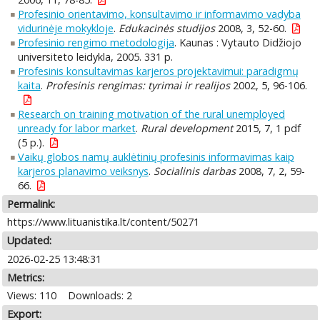
Profesinio orientavimo, konsultavimo ir informavimo vadyba
vidurinėje mokykloje
.
Edukacinės studijos
2008, 3, 52-60.
Profesinio rengimo metodologija
. Kaunas : Vytauto Didžiojo
universiteto leidykla, 2005. 331 p.
Profesinis konsultavimas karjeros projektavimui: paradigmų
kaita
.
Profesinis rengimas: tyrimai ir realijos
2002, 5, 96-106.
Research on training motivation of the rural unemployed
unready for labor market
.
Rural development
2015, 7, 1 pdf
(5 p.).
Vaikų globos namų auklėtinių profesinis informavimas kaip
karjeros planavimo veiksnys
.
Socialinis darbas
2008, 7, 2, 59-
66.
Permalink:
https://www.lituanistika.lt/content/50271
Updated:
2026-02-25 13:48:31
Metrics:
Views: 110
Downloads: 2
Export: