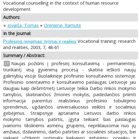
Vocational counselling in the context of human resource
development
Authors:
Jovaiša, Tomas
Orenienė, Ramutė
In the Journal:
Vocational training: research
Profesinis rengimas: tyrimai ir realijos
and realities, 2003, 7, 48-61
Summary / Abstract:
Naujas požiūris į profesinį konsultavimą - permanentinį,
LT
trunkantį visą gyvenimą procesą - skatina ieškoti naujų
galimybių visoje šiuolaikinėje profesinio konsultavimo sistemoje.
Profesinio orientavimo ir konsultavimo paslaugas Lietuvoje jau
daugiau kaip dešimtmetį Lietuvoje teikia Darbo rinkos mokymo
tarnybos, skatinančios žmones mokytis, padedančios priimti
informacija paremtus realistinius profesinio tobulėjimo
sprendimus, ugdančios universaliuosius veiklos ir socialinius
gebėjimus. Straipsnyje aptariama Lietuvos darbo rinkos
mokymo tarnybos patirtis, įgyta teikiant šias paslaugas
įvairioms tikslinėms asmenų grupėms, nepriklausomai nuo jų
amžiaus, išsilavinimo, darbo patirties ar socialinės situacijos, bei
siekiant užtikrinti optimalią kiekvieno gebėjimų, poreikių ir