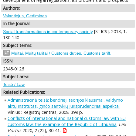
development of legal regulations, it‘s problems and prospects
Authors:
Valantiejus, Gediminas
In the Journal:
[STICS], 2013, 1,
Social transformations in contemporary society
130-140
Subject terms:
LT
Muitai. Muitų tarifai / Customs duties. Customs tariff.
ISSN:
2345-0126
Subject area:
Teisė / Law
Related Publications:
Administracinė teisė: bendrieji teorijos klausimai, valdymo
aktų institutas, ginčo santykių jurisprudenciniai aspektai
.
Vilnius : Registrų centras, 2008. 399 p.
Conflicts of international and national customs law with EU
customs law: the example of the Republic of Lithuania
.
Lex
Portus
2020, 2 (22), 30-41.