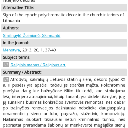
interjero dekoras
Alternative Title:
Sign of the epoch: polychromatic décor in the church interiors of
Lithuania
Authors:
Smilingytė-Žeimienė, Skirmantė
In the Journal:
, 2013, 20, 1, 37-49
Menotyra
Subject terms:
LT
Religinis menas / Religious art.
Summary / Abstract:
Atrodytų, sakraliųjų Lietuvos statinių sienų dekoro (ypač XX
LT
a. II pusės) yra apsčiai, tačiau jis sparčiai mąžta. Polichrominė
puošyba daug kur bažnyčiose išliko tik todėl, kad stokojama
lėšų interjero atnaujinimui, kitaip tariant, yra didelė tikimybė, jog
ją sunaikins būsimas konkrečios šventovės remontas, nes dabar
po bažnyčios renovacijos dažniausiai nebelieka daugiaspalvių
ornamentinių sienų ar lubų pagražų, siužetinių kompozicijų.
Naikinimas šiuokart tikriausiai neturi kriminalinio turinio, nes
paprastai prarandama šablonų ar menkavertė mėgėjiška sienų