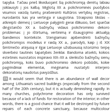
tapyba. Tačiau prieš likviduojant šią polichromiją derėtų labiau
įsiklausyti į jos kalbą. Miglotą XX a. polichrominės puošybos
visumos vaizdą turėtų prašviesinti Kultūros vertybių registras,
nurodantis kas yra vertinga ir saugotina. Straipsnio tikslas –
atkreipti dėmesį į Lietuvoje palyginti gerai išlikusio, bet sparčiai
dingstančio XX a. bažnyčių vidaus polichrominio dekoro
problemas: į jo ištirtumą, vertinimą ir išsaugojimo aktualiją
šiandienos kontekste. Stengiamasi apibendrinti bažnyčių
polichromijos modelius ir raidą XX a., parodyti, kaip į iš XIX
šimtmečio atėjusią ir ilgai Lietuvoje užsibuvusią istorizmo terpę
skverbėsi tautinės tapatybės ženklai. Bandoma atsekti, kokios
estetinės nuostatos inspiravo XIX–XX a. slenksčio bažnyčių sienų
polichromiją, koks buvo polichrominio dekoro pobūdis, kokie
pagrindiniai elementai, mėginama nustatyti interjero
dekoratorių naudotus pavyzdžius.
It would seem that there is an abundance of wall decor
EN
among Lithuania’s sacred buildings (especially from the second
half of the 20th century), but it is actually diminishing rapidly. In
many churches, polychrome decoration has only survived
because of a lack of funds for restoration of the interior; in other
words, there is a good chance that it will be destroyed by future
repairs of each concrete sanctuary, because multicolour