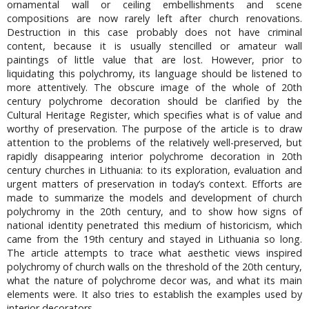
ornamental wall or ceiling embellishments and scene
compositions are now rarely left after church renovations.
Destruction in this case probably does not have criminal
content, because it is usually stencilled or amateur wall
paintings of little value that are lost. However, prior to
liquidating this polychromy, its language should be listened to
more attentively. The obscure image of the whole of 20th
century polychrome decoration should be clarified by the
Cultural Heritage Register, which specifies what is of value and
worthy of preservation. The purpose of the article is to draw
attention to the problems of the relatively well-preserved, but
rapidly disappearing interior polychrome decoration in 20th
century churches in Lithuania: to its exploration, evaluation and
urgent matters of preservation in today’s context. Efforts are
made to summarize the models and development of church
polychromy in the 20th century, and to show how signs of
national identity penetrated this medium of historicism, which
came from the 19th century and stayed in Lithuania so long.
The article attempts to trace what aesthetic views inspired
polychromy of church walls on the threshold of the 20th century,
what the nature of polychrome decor was, and what its main
elements were. It also tries to establish the examples used by
interior decorators.