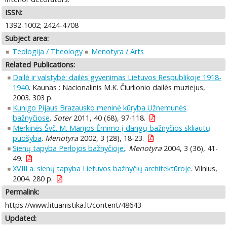
ISSN:
1392-1002; 2424-4708
Subject area:
Teologija / Theology
Menotyra / Arts
Related Publications:
Dailė ir valstybė: dailės gyvenimas Lietuvos Respublikoje 1918-
1940
. Kaunas : Nacionalinis M.K. Čiurlionio dailės muziejus,
2003. 303 p.
Kunigo Pijaus Brazausko meninė kūryba Užnemunės
bažnyčiose
.
Soter
2011, 40 (68), 97-118.
Merkinės Švč. M. Marijos Ėmimo į dangų bažnyčios skliautų
puošyba
.
Menotyra
2002, 3 (28), 18-23.
Sienų tapyba Perlojos bažnyčioje.
.
Menotyra
2004, 3 (36), 41-
49.
XVIII a. sienų tapyba Lietuvos bažnyčių architektūroje
. Vilnius,
2004. 280 p.
Permalink:
https://www.lituanistika.lt/content/48643
Updated: