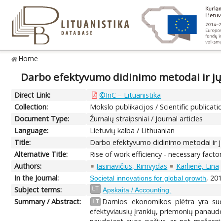
Home
Darbo efektyvumo didinimo metodai ir jų
Direct Link:
©InC – Lituanistika
Collection:
Mokslo publikacijos / Scientific publicati
Document Type:
Žurnalų straipsniai / Journal articles
Language:
Lietuvių kalba / Lithuanian
Title:
Darbo efektyvumo didinimo metodai ir jų
Alternative Title:
Rise of work efficiency - necessary fact
Authors:
Jasinavičius, Rimvydas
Karlienė, Lina
In the Journal:
, 20
Societal innovations for global growth
Subject terms:
LT
Apskaita / Accounting.
Summary / Abstract:
Darnios ekonomikos plėtra yra sudė
LT
efektyviausių įrankių, priemonių panaudo