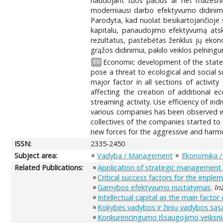
naudojant tuos pačius ar net mažesniu
moderniausi darbo efektyvumo didinimo
Parodyta, kad nuolat besikartojančioje s
kapitalu, panaudojimo efektyvumą atskl
rezultatus, pastebėtas ženklus jų eko
grąžos didinimui, pakilo veiklos pelningu
Economic development of the state or
EN
pose a threat to ecological and social s
major factor in all sections of activ
affecting the creation of additional e
streaming activity. Use efficiency of ind
various companies has been observed wh
collectives of the companies started to 
new forces for the aggressive and har
ISSN:
2335-2450
Subject area:
Vadyba / Management
Ekonomika /
Related Publications:
Application of strategic management 
Critical success factors for the impl
Gamybos efektyvumo nustatymas
.
In
Intellectual capital as the main facto
Kokybės vadybos ir žinių vadybos sąs
Konkurencingumo išsaugojimo veiksnia