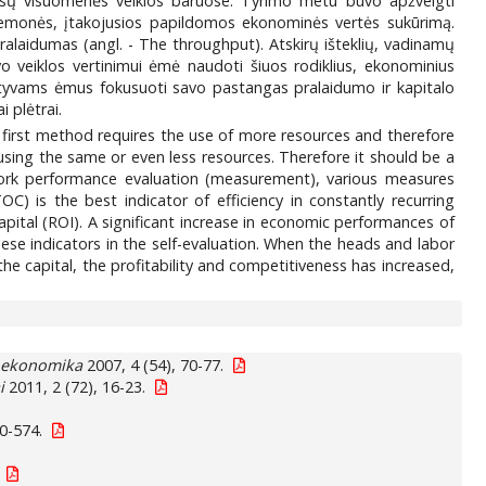
 mūsų visuomenės veiklos baruose. Tyrimo metu buvo apžvelgti
iemonės, įtakojusios papildomos ekonominės vertės sukūrimą.
pralaidumas (angl. - The throughput). Atskirų išteklių, vadinamų
o veiklos vertinimui ėmė naudoti šiuos rodiklius, ekonominius
ktyvams ėmus fokusuoti savo pastangas pralaidumo ir kapitalo
 plėtrai.
e first method requires the use of more resources and therefore
 using the same or even less resources. Therefore it should be a
 work performance evaluation (measurement), various measures
) is the best indicator of efficiency in constantly recurring
 capital (ROI). A significant increase in economic performances of
e indicators in the self-evaluation. When the heads and labor
he capital, the profitability and competitiveness has increased,
ė ekonomika
2007, 4 (54), 70-77.
i
2011, 2 (72), 16-23.
0-574.