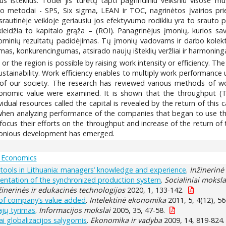
s išteklius. Todėl jis turėtų tapti pagrindiniu veiksniu visose
 metodai - SPS, Six sigma, LEAN ir TOC, nagrinėtos įvairios pr
rautinėje veikloje geriausiu jos efektyvumo rodikliu yra to srauto 
eidžia to kapitalo grąža – (ROI). Panagrinėjus įmonių, kurios sav
nominių rezultatų padidėjimas. Tų įmonių vadovams ir darbo kole
mas, konkurencingumas, atsirado naujų išteklių veržliai ir harmoningai
 the region is possible by raising work intensity or efficiency. Th
ustainability. Work efficiency enables to multiply work performance
ity of our society. The research has reviewed various methods of
conomic value were examined. It is shown that the throughput (TOC
ividual resources called the capital is revealed by the return of this
en analyzing performance of the companies that began to use thes
focus their efforts on the throughput and increase of the return of t
monious development has emerged.
 Economics
tools in Lithuania: managers’ knowledge and experience
.
Inžinerin
ementation of the synchronized production system
.
Socialiniai moksla
žinerinės ir edukacinės technologijos
2020, 1, 133-142.
r of company‘s value added
.
Intelektinė ekonomika
2011, 5, 4(12), 56
ajų tyrimas
.
Informacijos mokslai
2005, 35, 47-58.
i globalizacijos sąlygomis
.
Ekonomika ir vadyba
2009, 14, 819-824.