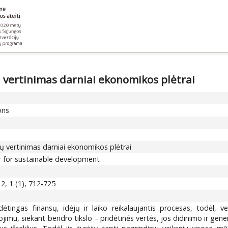
 vertinimas darniai ekonomikos plėtrai
ons
 vertinimas darniai ekonomikos plėtrai
or for sustainable development
12, 1 (1), 712-725
tingas finansų, idėjų ir laiko reikalaujantis procesas, todėl, v
jimu, siekant bendro tikslo – pridėtinės vertės, jos didinimo ir ge