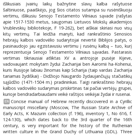
išlikusiais įvairių laikų bažnytine slavų kalba rašytuose
šaltiniuose, paaiškėjo, jog šios citatos sutampa su rusėniškuoju
vertimu, išlikusiu Senojo Testamento Vilniaus sąvade (rašytas
apie 1517-1530 metus, saugomas Lietuvos Mokslų akademijos
Vrublevskių bibliotekoje, F 19-262), bet aiškiai skiriasi nuo visų
kitų vertimų. Tai leidžia manyti, kad rankraštinio Senosios
hebrajų kalbos vadovėlio sudarytojai nevertė Biblijos patys, o
pasinaudojo jau egzistavusiu vertimu į rusėnų kalbą – tuo, kurį
reprezentuoja Senojo Testamento Vilniaus sąvadas. Pastarasis
vertimas tikriausiai atliktas XV a. antrojoje pusėje Kijeve,
vadovaujant mokytam žydui Zacharijai ben Aarornii ha-Kohenui,
kuris Rusijoje labiau žinomas kaip Scharija (taip vardas Zachariįa
tariamas žydiškai) - Didžiojo Naugardo žydaujančiųjų stačiatikių
sąjūdžio (1471-1504 m.) pradininkas. Taigi rankraštinio hebrajų
kalbos vadovėlio sudarymas priskirtinas tai pačiai vertėjų grupei,
kurioje bendradarbiaudami veikė raštijos veikėjai žydai ir rusenai.
Concise manual of Hebrew recently discovered in a Cyrillic
EN
manuscript miscellany (Moscow, The Russian State Archive of
Early Acts, K Mazurin collection (f. 196), inventory 1, No 616, f.
124-130), which dates back to the 3rd quarter of the 16th
century, is very important for the history of the Ruthenian
written culture in the Grand Duchy of Lithuania (GDL). Three