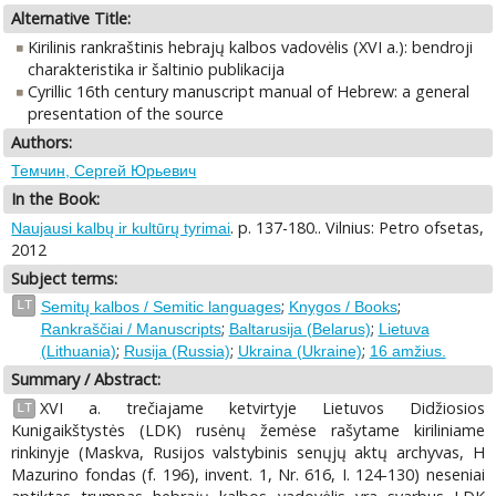
Alternative Title:
Kirilinis rankraštinis hebrajų kalbos vadovėlis (XVI a.): bendroji
charakteristika ir šaltinio publikacija
Cyrillic 16th century manuscript manual of Hebrew: a general
presentation of the source
Authors:
Темчин, Сергей Юрьевич
In the Book:
. p. 137-180.. Vilnius: Petro ofsetas,
Naujausi kalbų ir kultūrų tyrimai
2012
Subject terms:
;
;
LT
Semitų kalbos / Semitic languages
Knygos / Books
;
;
Rankraščiai / Manuscripts
Baltarusija (Belarus)
Lietuva
;
;
;
(Lithuania)
Rusija (Russia)
Ukraina (Ukraine)
16 amžius.
Summary / Abstract:
XVI a. trečiajame ketvirtyje Lietuvos Didžiosios
LT
Kunigaikštystės (LDK) rusėnų žemėse rašytame kiriliniame
rinkinyje (Maskva, Rusijos valstybinis senųjų aktų archyvas, H
Mazurino fondas (f. 196), invent. 1, Nr. 616, I. 124-130) neseniai