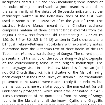
inscriptions dated 1592 and 1656 mentioning some names of
the dukes of Sugorie and Vadbola (both branches stem from
the same family of the dukes of Belozersk) indicate that the
manuscript, written in the Belarusian lands of the GDL, was
used in some place in Muscovy after the year of 1656. The
succinct Hebrew Manual meant for a Christian audience
comprises material of three different kinds: excerpts from the
original Hebrew text from the Old Testament (Ge 32.27-28; Ps
150; So 3.4 or 8.2; 8.5: Is 11.12) written in Cyrillic characters; a
bilingual Hebrew-Ruthenian vocabulary with explanatory notes;
quotations from the Ruthenian text of three books of the Old
Testament (Genesis, Isaiah, Song of Songs). The current paper
presents a full transcript of the source along with photographs
of the corresponding folios in the original manuscript. The
meta-language vised in the Hebrew Manual is Ruthenian (and
not Old Church Slavonic). It is indicative of the Manual having
been compiled in the Grand Duchy of Lithuania. The translations
presented in the Manual were made directly from Hebrew, but
the manuscript is merely a later copy of the non-extant (or still
unidentified) protograph, which must have originated in 1473-
1489.A comparison of the quotations from the Song of Songs
found in the Manual and all the known Cyrillic and Glagolitic