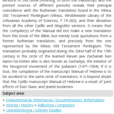
versions of this book (referring to both the manuscript and the
printed sources of different periods) reveals their principal
coincidence with the Ruthenian translation found in the Vilnius
Old Testament Florilegium (Vilnius, Wroblewskie Library of the
Lithuanian Academy of Sciences, F 19-262), and their deviation
from all the other Cyrillic and Glagolitic versions. It means that
the compiler(s) of the Manual did not make a new translation
from this book of the Bible, but merely took quotations from a
former Ruthenian translation, and precisely from the one
represented by the Vilnius Old Testament Florilegium. This
translation probably originated during the 20nd half of the 15th
century in the circle of the learned Kievan Jew Zachariah ben
Aaron ha-Kohen who is also known as Sachariya, the initiator of
the Novgorod movement of the Judaizers (1471-1504). If it is
true, the compilation of the manuscript Manual of Hebrew is to
be ascribed to the same circle of translators. It is beyond doubt
that the Cyrillic manuscript Manual of Hebrew is a result of joint
efforts of East Slavic and Jewish bookmen.
Subject area:
Dokumentacija. Informacija / Documentation. Iinformation
Istorija / History
Kalbotyra / Linguistics
Literatūrologija / Literary Studies