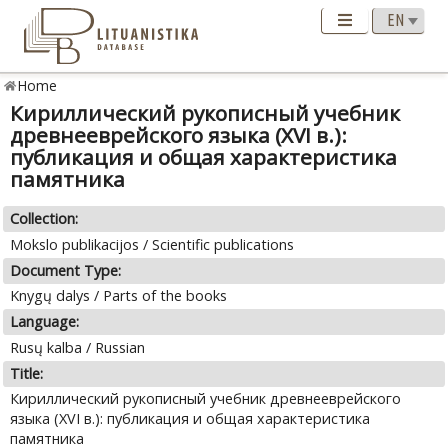
Home
Кириллический рукописный учебник
древнееврейского языка (XVI в.):
публикация и общая характеристика
памятника
Collection:
Mokslo publikacijos / Scientific publications
Document Type:
Knygų dalys / Parts of the books
Language:
Rusų kalba / Russian
Title:
Кириллический рукописный учебник древнееврейского
языка (XVI в.): публикация и общая характеристика
памятника