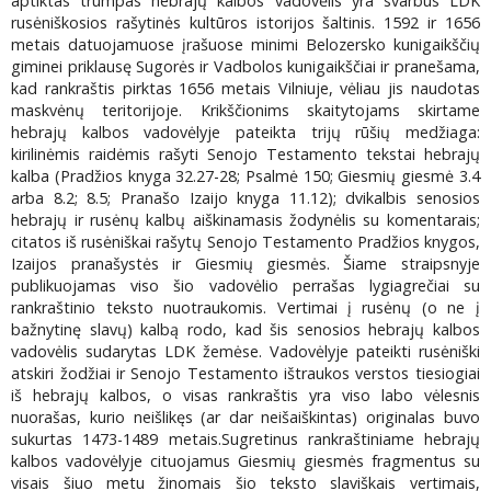
aptiktas trumpas hebrajų kalbos vadovėlis yra svarbus LDK
rusėniškosios rašytinės kultūros istorijos šaltinis. 1592 ir 1656
metais datuojamuose įrašuose minimi Belozersko kunigaikščių
giminei priklausę Sugorės ir Vadbolos kunigaikščiai ir pranešama,
kad rankraštis pirktas 1656 metais Vilniuje, vėliau jis naudotas
maskvėnų teritorijoje. Krikščionims skaitytojams skirtame
hebrajų kalbos vadovėlyje pateikta trijų rūšių medžiaga:
kirilinėmis raidėmis rašyti Senojo Testamento tekstai hebrajų
kalba (Pradžios knyga 32.27-28; Psalmė 150; Giesmių giesmė 3.4
arba 8.2; 8.5; Pranašo Izaijo knyga 11.12); dvikalbis senosios
hebrajų ir rusėnų kalbų aiškinamasis žodynėlis su komentarais;
citatos iš rusėniškai rašytų Senojo Testamento Pradžios knygos,
Izaijos pranašystės ir Giesmių giesmės. Šiame straipsnyje
publikuojamas viso šio vadovėlio perrašas lygiagrečiai su
rankraštinio teksto nuotraukomis. Vertimai į rusėnų (o ne į
bažnytinę slavų) kalbą rodo, kad šis senosios hebrajų kalbos
vadovėlis sudarytas LDK žemėse. Vadovėlyje pateikti rusėniški
atskiri žodžiai ir Senojo Testamento ištraukos verstos tiesiogiai
iš hebrajų kalbos, o visas rankraštis yra viso labo vėlesnis
nuorašas, kurio neišlikęs (ar dar neišaiškintas) originalas buvo
sukurtas 1473-1489 metais.Sugretinus rankraštiniame hebrajų
kalbos vadovėlyje cituojamus Giesmių giesmės fragmentus su
visais šiuo metu žinomais šio teksto slaviškais vertimais,