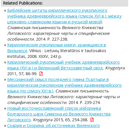
Related Publications:
Библейские цитаты кириллического рукописного
учебника древнееврейского языка (список XVI в.): между
церковно-славянским языком и руськой мовой
.
Славянская письменность Великого Княжества
Литовского: характерные черты и специфические
особенности.
2014. P. 227-238.
Кириллические рукописные книги, хранящиеся в
Вильнюсе
. Vilnius : Lietuvių literatūros ir tautosakos
institutas, 2008. XXXV, 243 p.
Кириллический рукописный учебник древнееврейского
языка (XVI в.) и Виленский Ветхозаветный свод
.
Knygotyra
2011, 57, 86-99.
Мессианский смысл последнего гимна Псалтыри в
кириллическом рукописном учебнике древнееврейского
языка (по списку XVI в.)
.
Славянская письменность
Великого Княжества Литовского: характерные черты и
специфические особенности.
2014. P. 239-274.
Новый восточнославянский список изборника
болгарского царя Симеона из Великого Княжества
Литовского
.
Knygotyra
2015, 65, 254-268.
Схария и Скорина: об источниках Виленского