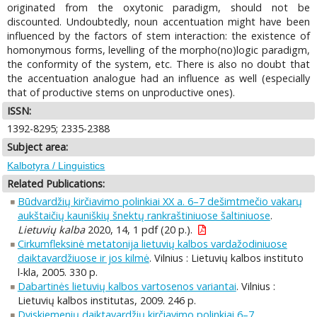
originated from the oxytonic paradigm, should not be
discounted. Undoubtedly, noun accentuation might have been
influenced by the factors of stem interaction: the existence of
homonymous forms, levelling of the morpho(no)logic paradigm,
the conformity of the system, etc. There is also no doubt that
the accentuation analogue had an influence as well (especially
that of productive stems on unproductive ones).
ISSN:
1392-8295; 2335-2388
Subject area:
Kalbotyra / Linguistics
Related Publications:
Būdvardžių kirčiavimo polinkiai XX a. 6–7 dešimtmečio vakarų
aukštaičių kauniškių šnektų rankraštiniuose šaltiniuose
.
Lietuvių kalba
2020, 14, 1 pdf (20 p.).
Cirkumfleksinė metatonija lietuvių kalbos vardažodiniuose
daiktavardžiuose ir jos kilmė
. Vilnius : Lietuvių kalbos instituto
l-kla, 2005. 330 p.
Dabartinės lietuvių kalbos vartosenos variantai
. Vilnius :
Lietuvių kalbos institutas, 2009. 246 p.
Dviskiemenių daiktavardžių kirčiavimo polinkiai 6–7