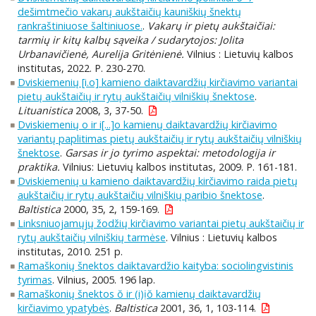
dešimtmečio vakarų aukštaičių kauniškių šnektų
rankraštiniuose šaltiniuose.
.
Vakarų ir pietų aukštaičiai:
tarmių ir kitų kalbų sąveika / sudarytojos: Jolita
Urbanavičienė, Aurelija Gritėnienė.
Vilnius : Lietuvių kalbos
institutas, 2022. P. 230-270.
Dviskiemenių [i.o] kamieno daiktavardžių kirčiavimo variantai
pietų aukštaičių ir rytų aukštaičių vilniškių šnektose
.
Lituanistica
2008, 3, 37-50.
Dviskiemenių o ir i[...]o kamienų daiktavardžių kirčiavimo
variantų paplitimas pietų aukštaičių ir rytų aukštaičių vilniškių
šnektose
.
Garsas ir jo tyrimo aspektai: metodologija ir
praktika.
Vilnius: Lietuvių kalbos institutas, 2009. P. 161-181.
Dviskiemenių u kamieno daiktavardžių kirčiavimo raida pietų
aukštaičių ir rytų aukštaičių vilniškių paribio šnektose
.
Baltistica
2000, 35, 2, 159-169.
Linksniuojamųjų žodžių kirčiavimo variantai pietų aukštaičių ir
rytų aukštaičių vilniškių tarmėse
. Vilnius : Lietuvių kalbos
institutas, 2010. 251 p.
Ramaškonių šnektos daiktavardžio kaityba: sociolingvistinis
tyrimas
. Vilnius, 2005. 196 lap.
Ramaškonių šnektos ŏ ir (i)ịŏ kamienų daiktavardžių
kirčiavimo ypatybės
.
Baltistica
2001, 36, 1, 103-114.