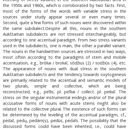
the 1950s and 1960s, which is corroborated by two facts. First,
most of the forms of the words with variable stress in the
sources under study appear several or even many times.
Second, quite a few forms of such nouns were discovered within
the same subdialect.Despite all this, nouns in the southern
Aukštaitian subdialects are not stressed interchangeably, but
according to one accentual paradigm. From two stress variants
used in the subdialects, one is main, the other a parallel variant.
The nouns in the handwritten sources are stressed in two ways,
most often according to the paradigms of stem and mobile
accentuation, e.g., bróliai / broliaĩ, sõdžius (2) / sodžiùs (4), etc.
The appearance of nouns with dual stress in the southern
Aukštaitian subdialects and the tendency towards oxytogenesis
are primarily related to the accentual and semantic models of
two plurals, simple and collective, which are being
reconstructed, e.g., peĩlis, pl. peĩliai / collect. pl. peiliaĩ. The
stress on the singular instrumental endings and/or of the plural
accusative forms of nouns with acute stems might also be
related to the collective plural. The existence of such forms can
be determined by the levelling of the accentual paradigm, cf.,
pėdaĩ, pėdų, pėdám(s), pėdùs, pėdaĩs. The possibility that the
discussed forms could have been inherited, i.e., could have