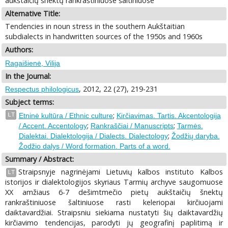
aukštaičių šnektų rankraštiniuose šaltiniuose
Alternative Title:
Tendencies in noun stress in the southern Aukštaitian
subdialects in handwritten sources of the 1950s and 1960s
Authors:
Ragaišienė, Vilija
In the Journal:
, 2012, 22 (27), 219-231
Respectus philologicus
Subject terms:
;
LT
Etninė kultūra / Ethnic culture
Kirčiavimas. Tartis. Akcentologija
;
;
/ Accent. Accentology
Rankraščiai / Manuscripts
Tarmės.
;
Dialektai. Dialektologija / Dialects. Dialectology
Žodžių daryba.
Žodžio dalys / Word formation. Parts of a word.
Summary / Abstract:
Straipsnyje nagrinėjami Lietuvių kalbos instituto Kalbos
LT
istorijos ir dialektologijos skyriaus Tarmių archyve saugomuose
XX amžiaus 6-7 dešimtmečio pietų aukštaičių šnektų
rankraštiniuose šaltiniuose rasti keleriopai kirčiuojami
daiktavardžiai. Straipsniu siekiama nustatyti šių daiktavardžių
kirčiavimo tendencijas, parodyti jų geografinį paplitimą ir