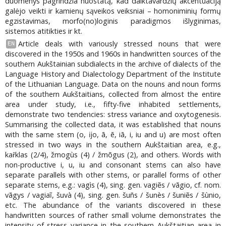
duomenys pagrindžia nuostatą, kad daiktavardžių akcentuaciją
galėjo veikti ir kamienų sąveikos veiksniai – homoniminių formų
egzistavimas, morfo(no)loginis paradigmos išlyginimas,
sistemos atitikties ir kt.
Article deals with variously stressed nouns that were
EN
discovered in the 1950s and 1960s in handwritten sources of the
southern Aukštainian subdialects in the archive of dialects of the
Language History and Dialectology Department of the Institute
of the Lithuanian Language. Data on the nouns and noun forms
of the southern Aukštaitians, collected from almost the entire
area under study, i.e., fifty-five inhabited settlements,
demonstrate two tendencies: stress variance and oxytogenesis.
Summarising the collected data, it was established that nouns
with the same stem (o, ĳo, ā, ē, iā, i, iu and u) are most often
stressed in two ways in the southern Aukštaitian area, e.g.,
kaȓklas (2/4), žmogùs (4) / žmõgus (2), and others. Words with
non-productive i, u, iu and consonant stems can also have
separate parallels with other stems, or parallel forms of other
separate stems, e.g.: vagìs (4), sing. gen. vagiẽs / vãgio, cf. nom.
vãgys / vagiaĩ, šuvà (4), sing. gen. šuñs / šunès / šuniẽs / šùnio,
etc. The abundance of the variants discovered in these
handwritten sources of rather small volume demonstrates the
intensity of stress variance in the southern Aukštaitian area in