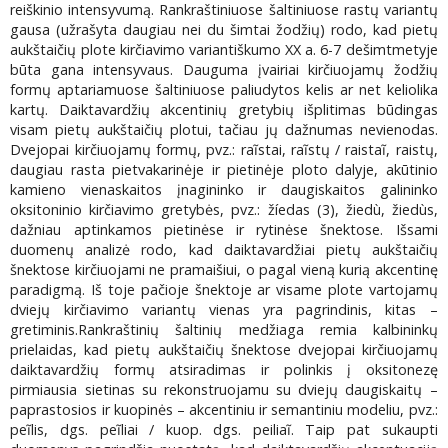
reiškinio intensyvumą. Rankraštiniuose šaltiniuose rastų variantų
gausa (užrašyta daugiau nei du šimtai žodžių) rodo, kad pietų
aukštaičių plote kirčiavimo variantiškumo XX a. 6-7 dešimtmetyje
būta gana intensyvaus. Dauguma įvairiai kirčiuojamų žodžių
formų aptariamuose šaltiniuose paliudytos kelis ar net keliolika
kartų. Daiktavardžių akcentinių gretybių išplitimas būdingas
visam pietų aukštaičių plotui, tačiau jų dažnumas nevienodas.
Dvejopai kirčiuojamų formų, pvz.: raĩstai, raĩstų / raistaĩ, raistų,
daugiau rasta pietvakarinėje ir pietinėje ploto dalyje, akūtinio
kamieno vienaskaitos įnagininko ir daugiskaitos galininko
oksitoninio kirčiavimo gretybės, pvz.: žíedas (3), žiedù, žiedùs,
dažniau aptinkamos pietinėse ir rytinėse šnektose. Išsami
duomenų analizė rodo, kad daiktavardžiai pietų aukštaičių
šnektose kirčiuojami ne pramaišiui, o pagal vieną kurią akcentinę
paradigmą. Iš toje pačioje šnektoje ar visame plote vartojamų
dviejų kirčiavimo variantų vienas yra pagrindinis, kitas –
gretiminis.Rankraštinių šaltinių medžiaga remia kalbininkų
prielaidas, kad pietų aukštaičių šnektose dvejopai kirčiuojamų
daiktavardžių formų atsiradimas ir polinkis į oksitonezę
pirmiausia sietinas su rekonstruojamu su dviejų daugiskaitų –
paprastosios ir kuopinės – akcentiniu ir semantiniu modeliu, pvz.:
peĩlis, dgs. peĩliai / kuop. dgs. peiliaĩ. Taip pat sukaupti