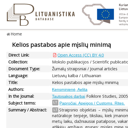
Home
Kelios pastabos apie mįslių minimą
Direct Link:
Open Access (CC) BY 4.0
Collection:
Mokslo publikacijos / Scientific publicati
Document Type:
Žurnalų straipsniai / Journal articles
Language:
Lietuvių kalba / Lithuanian
Title:
Kelios pastabos apie mįslių minimą
Authors:
Kensminienė, Aelita
In the Journal:
Folklore Studies, 2005
Tautosakos darbai
Subject terms:
LT
Papročiai. Apeigos / Customs. Rites.
Summary / Abstract:
Straipsnio objektas – mįslių minima
LT
natūralioje terpėje, tiksliau, kiek įman
metų laiku, dažniausiai patalpose, vakar
atlikėjų amžiaus grupes: mįsles minę s