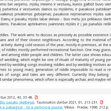
o bei verpimo, mįslių minimo ir vestuvių, kurios galbūt buvo viena 
rį patvirtina ir vestuvinės dainos su mįslėmis, ir pasakose pateik
 – vaikinui) privalomas gebėjimas; pasakose neįmenamos mįslės s
nų ir pasakų mįslės labai skiriasi – šiuo metu jos priklauso skir
ms. Pasakose aptinkamos įvairesnės mįslės ir į jas panašūs reiškiniai
riddles. The work aims to discuss as precisely as possible existence 
ians and of their closest neighbours. According to the material of
 activity during cold season of the year, mostly in premises, at the
g of riddles mostly performed recreational function. One may guess
nd among elder people and children. The latter case shows educati
 of wedding, which might be one of rituals of maturity of young pe
rmed by wedding songs involving riddles and by wedding motives availa
times to young man); generation of riddle impossible to read is re
ddles of songs and tales are very different. Currently they belong
 similar phenomena, which often is especially archaic and maybe relat
rbai
2012, 43, 33-48.
viškų pasakų skelbėjas
.
Tautosakos darbai
2021, 61, 213-231.
 a. pabaigoje - XX a. pirmojoje pusėje
. Vilnius : Pradai, 1996. 212 p.