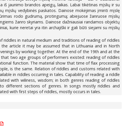
iš jaunimo brandos apeigų, laikas. Labai tikėtinas mįslių ir su
iamų mįslių vedybinės paskatos. Dainose mokėjimas įminti mįslę
ukūrimas rodo gudrumą, protingumą; abiejuose žanruose mįslių
tingiems žanro skyriams. Dainose dažniausiai randamos objektų
, kurie neretai yra itin archajiški ir gali būti siejami su mįslių
of riddles in natural medium and traditions of reading of riddles
 the article it may be assumed that in Lithuania and in North
 evenings by working together. At the end of the 19th and at the
 that two age groups of performers existed: reading of riddles
onal function. The material show that time of flax processing
ople, is the same. Relation of riddles and customs related with
ble in riddles occurring in tales. Capability of reading a riddle
lated with wiliness, wisdom; in both genres reading of riddles
 to different sections of genres. In songs mostly riddles and
ed with first steps of riddles, mostly occurs in tales.