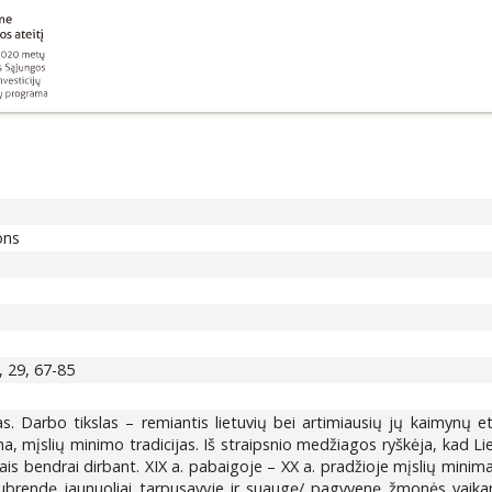
ons
, 29, 67-85
s. Darbo tikslas – remiantis lietuvių bei artimiausių jų kaimynų 
oma, mįslių minimo tradicijas. Iš straipsnio medžiagos ryškėja, kad L
ais bendrai dirbant. XIX a. pabaigoje – XX a. pradžioje mįslių minim
ubrendę jaunuoliai tarpusavyje ir suaugę/ pagyvenę žmonės vaikam