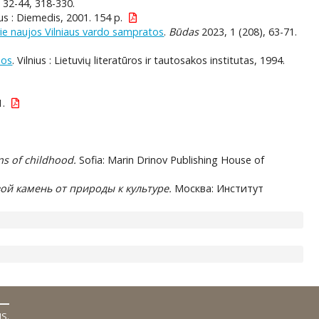
. 32-44, 318-330.
nius : Diemedis, 2001. 154 p.
rie naujos Vilniaus vardo sampratos
.
Būdas
2023, 1 (208), 63-71.
nos
. Vilnius : Lietuvių literatūros ir tautosakos institutas, 1994.
1.
ns of childhood.
Sofia: Marin Drinov Publishing House of
ой камень от природы к культуре.
Москва: Институт
MS
.