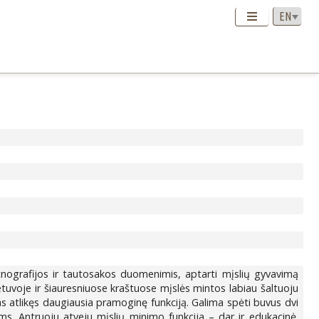
etnografijos ir tautosakos duomenimis, aptarti mįslių gyvavimą
ietuvoje ir šiauresniuose kraštuose mįslės mintos labiau šaltuoju
as atlikęs daugiausia pramoginę funkciją. Galima spėti buvus dvi
s. Antruoju atveju mįslių minimo funkcija – dar ir edukacinė.