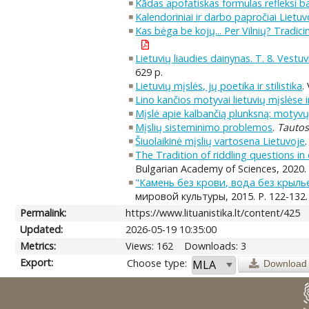
Kādas apofatiskas formulas refleksi ba
Kalendoriniai ir darbo papročiai Lietuv
Kas bėga be kojų... Per Vilnių? Tradi
Lietuvių liaudies dainynas. T. 8. Vestu
629 p.
Lietuvių mįslės, jų poetika ir stilistika
.
Lino kančios motyvai lietuvių mįslėse 
Mįslė apie kalbančią plunksną: motyvų
Mįslių sisteminimo problemos
.
Tautos
Šiuolaikinė mįslių vartosena Lietuvoje
The Tradition of riddling questions in
Bulgarian Academy of Sciences, 2020. 
"Камень без крови, вода без крыл
мировой культуры, 2015. P. 122-132.
Permalink:
https://www.lituanistika.lt/content/425
Updated:
2026-05-19 10:35:00
Metrics:
Views: 162
Downloads: 3
Export:
Choose type:
Download