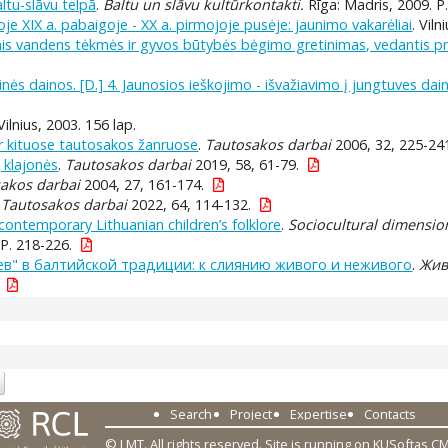
ltu-slāvu telpā
.
Baltu un slāvu kultūrkontakti.
Rīga: Madris, 2009. P
oje XIX a. pabaigoje - XX a. pirmojoje pusėje: jaunimo vakarėliai
. Vil
cinis vandens tėkmės ir gyvos būtybės bėgimo gretinimas, vedantis p
vinės dainos. [D.] 4. Jaunosios ieškojimo - išvažiavimo į jungtuves dai
 Vilnius, 2003. 156 lap.
ir kituose tautosakos žanruose
.
Tautosakos darbai
2006, 32, 225-24
 klajonės
.
Tautosakos darbai
2019, 58, 61-79.
akos darbai
2004, 27, 161-174.
.
Tautosakos darbai
2022, 64, 114-132.
 contemporary Lithuanian children’s folklore
.
Sociocultural dimensio
P. 218-226.
ьев" в балтийской традиции: к слиянию живого и неживого
.
Жив
Search
Project
Expertise
Contacts
© LMT. All rights reserved.
Site is running on
KUSoftas C