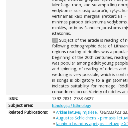
Medžiaga rodo, kad sutampa linų dorojim
vedybomis susijusių papročių ryšys, ku
vertinamas kaip merginai (retkarčiais
minimas parodo tinkamumą vedyboms. Dai
minklės, artimos šiandien įprastoms mįslė
ištakomis.
Subject of the article is reading of 
EN
following ethnographic data of Lithuan
regions reading of riddles was a popular
beginning of the 20th centuries, readin
was popular among adult young people a
and spinning, of reading of riddles and
wedding is very possible, which is confi
in songs is obligatory to a girl (some
indicates suitability for marriage. Ri
conundrums occur. Variety of riddles and
ISSN:
1392-2831; 2783-6827
Subject area:
Etnologija / Ethnology
Related Publications:
Arkliai lietuvių mįslėse
.
Tautosakos da
Augustas Schleicheris - pirmasis lietu
Jaunimo brandos apeigos Lietuvoje XIX