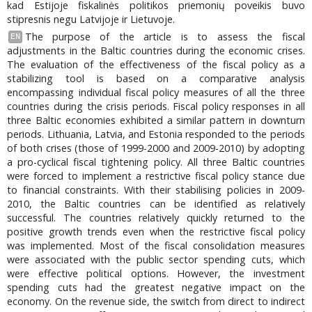
kad Estijoje fiskalinės politikos priemonių poveikis buvo
stipresnis negu Latvijoje ir Lietuvoje.
The purpose of the article is to assess the fiscal
EN
adjustments in the Baltic countries during the economic crises.
The evaluation of the effectiveness of the fiscal policy as a
stabilizing tool is based on a comparative analysis
encompassing individual fiscal policy measures of all the three
countries during the crisis periods. Fiscal policy responses in all
three Baltic economies exhibited a similar pattern in downturn
periods. Lithuania, Latvia, and Estonia responded to the periods
of both crises (those of 1999-2000 and 2009-2010) by adopting
a pro-cyclical fiscal tightening policy. All three Baltic countries
were forced to implement a restrictive fiscal policy stance due
to financial constraints. With their stabilising policies in 2009-
2010, the Baltic countries can be identified as relatively
successful. The countries relatively quickly returned to the
positive growth trends even when the restrictive fiscal policy
was implemented. Most of the fiscal consolidation measures
were associated with the public sector spending cuts, which
were effective political options. However, the investment
spending cuts had the greatest negative impact on the
economy. On the revenue side, the switch from direct to indirect