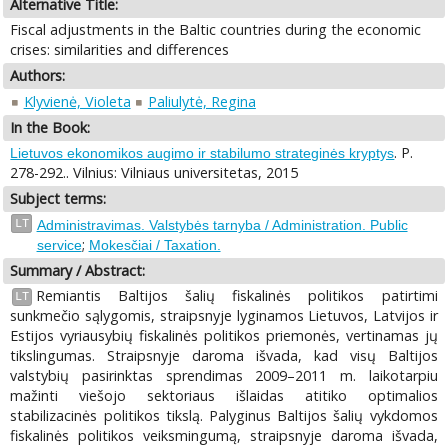
Alternative Title:
Fiscal adjustments in the Baltic countries during the economic
crises: similarities and differences
Authors:
Klyvienė, Violeta
Paliulytė, Regina
In the Book:
. P.
Lietuvos ekonomikos augimo ir stabilumo strateginės kryptys
278-292.. Vilnius: Vilniaus universitetas, 2015
Subject terms:
LT
Administravimas. Valstybės tarnyba / Administration. Public
;
service
Mokesčiai / Taxation.
Summary / Abstract:
Remiantis Baltijos šalių fiskalinės politikos patirtimi
LT
sunkmečio sąlygomis, straipsnyje lyginamos Lietuvos, Latvijos ir
Estijos vyriausybių fiskalinės politikos priemonės, vertinamas jų
tikslingumas. Straipsnyje daroma išvada, kad visų Baltijos
valstybių pasirinktas sprendimas 2009–2011 m. laikotarpiu
mažinti viešojo sektoriaus išlaidas atitiko optimalios
stabilizacinės politikos tikslą. Palyginus Baltijos šalių vykdomos
fiskalinės politikos veiksmingumą, straipsnyje daroma išvada,