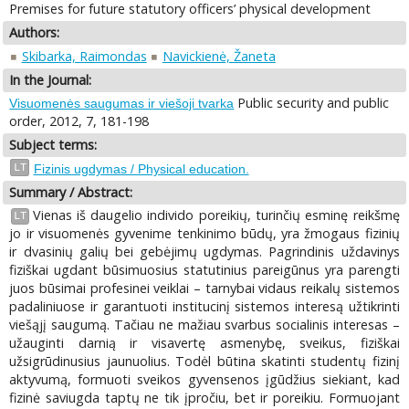
Premises for future statutory officers’ physical development
Authors:
Skibarka, Raimondas
Navickienė, Žaneta
In the Journal:
Public security and public
Visuomenės saugumas ir viešoji tvarka
order, 2012, 7, 181-198
Subject terms:
LT
Fizinis ugdymas / Physical education.
Summary / Abstract:
Vienas iš daugelio individo poreikių, turinčių esminę reikšmę
LT
jo ir visuomenės gyvenime tenkinimo būdų, yra žmogaus fizinių
ir dvasinių galių bei gebėjimų ugdymas. Pagrindinis uždavinys
fiziškai ugdant būsimuosius statutinius pareigūnus yra parengti
juos būsimai profesinei veiklai – tarnybai vidaus reikalų sistemos
padaliniuose ir garantuoti institucinį sistemos interesą užtikrinti
viešąjį saugumą. Tačiau ne mažiau svarbus socialinis interesas –
užauginti darnią ir visavertę asmenybę, sveikus, fiziškai
užsigrūdinusius jaunuolius. Todėl būtina skatinti studentų fizinį
aktyvumą, formuoti sveikos gyvensenos įgūdžius siekiant, kad
fizinė saviugda taptų ne tik įpročiu, bet ir poreikiu. Formuojant