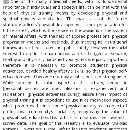
One of the many individual needs, with its fundamental
EN
importance in individual’s and society’s life, can be met with the
help of physical training means by developing physical and
spiritual powers and abilities. The main task of the future
statutory officers’ physical development is their preparation for
future career, which is the service in the divisions in the system
of Internal Affairs, with the help of applied professional physical
preparation means and methods, thus meeting its institutional
framework’ s interest to ensure public safety. However the social
interest to produce a harmonious and full-fledged personality,
healthy and physically hardened youngsters is equally important,
therefore it is necessary to promote students’ physical
activeness, develop healthy lifestyle skills, so that physical self-
education would become not only a habit, but also strong need.
While forming the value aspect of this activity, hedonistic
(personal desires are met, pleasure is experienced) and
recreational (physical activeness during leisure time) impact of
physical training it is expedient to use it as motivation aspect,
which promotes the inclusion of physical activity as an object of
professional community’s social life, recognizing the value of
physical self-education.This article summarizes the research-
survey data. The goal of this research is to evaluate Mykolas
Romeris University’s Public Safety faculty’s students’ approach