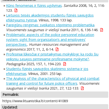
Kūno fenomenas ir fizinis ugdymas
.
Santalka
2008, 16, 2, 116-
123.
Lietuvos teisės akademijos studentų fizinės saviugdos
efektyvumo tyrimai
. Vilnius, 1998. 133 lap.
Pareigūnų rengimas: sveikatos stiprinimo problematika
.
Visuomenės saugumas ir viešoji tvarka
2011, 6, 136-146.
Problematic aspects of the police personnel education
system: sight from organization’s and employees’
perspectives.
.
Human resources management and
ergonomics
2017, 11, 2, 6-14.
Profesiniai lūkesčiai ir prisitaikymas mokykloje: ką rodo šių
veiksnių sąsajos pirminiame profesiniame mokyme?
.
Pedagogika
2025, 157, 1, 194-220.
Studentų fizinės saviugdos skatinimo sistema ir jos
efektyvumas
. Vilnius, 2001. 253 lap.
The Analysis of the characteristics of physical and combat
training and control for future police officers
.
Visuomenės
saugumas ir viešoji tvarka
2021, 27, 122-133.
Permalink:
https://www.lituanistika.lt/content/41089
Updated: