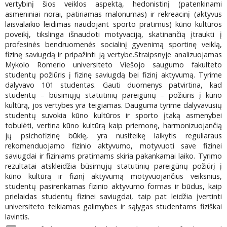
vertybinį šios veiklos aspektą, hedonistinį (patenkinami
asmeniniai norai, patiriamas malonumas) ir rekreacinį (aktyvus
laisvalaikio leidimas naudojant sporto pratimus) kūno kultūros
poveikį, tikslinga išnaudoti motyvaciją, skatinančią įtraukti į
profesinės bendruomenės socialinį gyvenimą sportinę veiklą,
fizinę saviugdą ir pripažinti ją vertybe.Straipsnyje analizuojamas
Mykolo Romerio universiteto Viešojo saugumo fakulteto
studentų požiūris į fizinę saviugdą bei fizinį aktyvumą. Tyrime
dalyvavo 101 studentas. Gauti duomenys patvirtina, kad
studentų – būsimųjų statutinių pareigūnų – požiūris į kūno
kultūrą, jos vertybes yra teigiamas. Dauguma tyrime dalyvavusių
studentų suvokia kūno kultūros ir sporto įtaką asmenybei
tobulėti, vertina kūno kultūrą kaip priemonę, harmonizuojančią
jų psichofizinę būklę, yra nusiteikę laikytis reguliaraus
rekomenduojamo fizinio aktyvumo, motyvuoti save fizinei
saviugdai ir fiziniams pratimams skiria pakankamai laiko. Tyrimo
rezultatai atskleidžia būsimųjų statutinių pareigūnų požiūrį į
kūno kultūrą ir fizinį aktyvumą motyvuojančius veiksnius,
studentų pasirenkamas fizinio aktyvumo formas ir būdus, kaip
prielaidas studentų fizinei saviugdai, taip pat leidžia įvertinti
universiteto teikiamas galimybes ir sąlygas studentams fiziškai
lavintis.