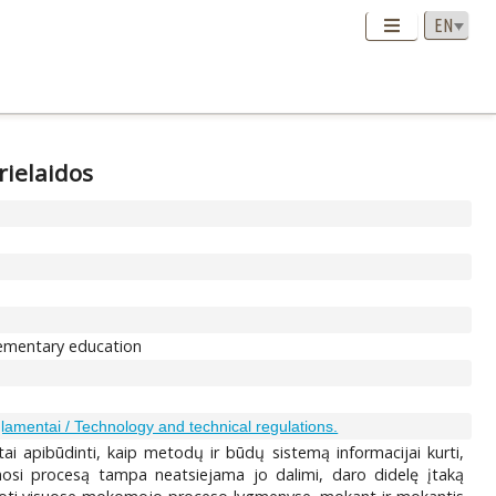
rielaidos
lementary education
eglamentai / Technology and technical regulations.
tai apibūdinti, kaip metodų ir būdų sistemą informacijai kurti,
ymosi procesą tampa neatsiejama jo dalimi, daro didelę įtaką