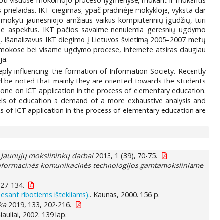
artoti visuose mokomojo proceso lygmenyse, mokant ir mokantis
s prielaidas. IKT diegimas, ypač pradinėje mokykloje, vyksta dar
mokyti jaunesniojo amžiaus vaikus kompiuterinių įgūdžių, turi
time aspektus. IKT pačios savaime nenulemia geresnių ugdymo
ją. Išanalizavus IKT diegimo į Lietuvos švietimą 2005–2007 metų
pamokose bei visame ugdymo procese, internete atsiras daugiau
ja.
eply influencing the formation of Information Society. Recently
d be noted that mainly they are oriented towards the students
one on ICT application in the process of elementary education.
evels of education a demand of a more exhaustive analysis and
s of ICT application in the process of elementary education are
.
Jaunųjų mokslininkų darbai
2013, 1 (39), 70-75.
nformacinės komunikacinės technologijos gamtamoksliniame
127-134.
esant ribotiems ištekliams).
. Kaunas, 2000. 156 p.
ka
2019, 133, 202-216.
Šiauliai, 2002. 139 lap.