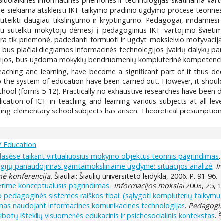
Šiuolaikines informacines priemones ir technologijas skatinama v
yje siekiama atskleisti IKT taikymo pradinio ugdymo procese teorine
uteikti daugiau tikslingumo ir kryptingumo. Pedagogai, imdamiesi 
arbu sutelkti mokytojų dėmesį į pedagoginius IKT vartojimo švie
yra tik priemonė, padedanti formuoti ir ugdyti moksleivio motyvaci
 bus plačiai diegiamos informacinės technologijos įvairių dalykų 
cijos, bus ugdoma mokyklų bendruomenių kompiuterinė kompetenci
eaching and learning, have become a significant part of it thus de
o the system of education have been carried out. However, it shoul
ool (forms 5-12). Practically no exhaustive researches have been d
cation of ICT in teaching and learning various subjects at all l
ching elementary school subjects has arisen. Theoretical presumption
/ Education
klasėse taikant virtualiuosius mokymo objektus teorinis pagrindimas
logijų panaudojimas gamtamoksliniame ugdyme: situacijos analizė
.
I
nė konferencija.
Šiauliai: Šiaulių universiteto leidykla, 2006. P. 91-96.
ietime konceptualusis pagrindimas.
.
Informacijos mokslai
2003, 25, 
pedagoginės sistemos raiškos tipai: (sąlygoti kompiuterių taikymu 
ymas naudojant informacines komunikacines technologijas
.
Pedagogi
botų išteklių visuomenės edukacinis ir psichosocialinis kontekstas
. 