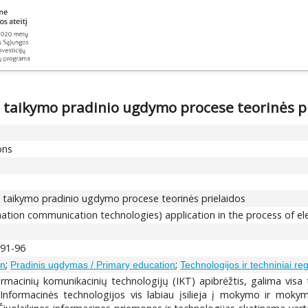
 taikymo pradinio ugdymo procese teorinės p
ons
ų taikymo pradinio ugdymo procese teorinės prielaidos
mation communication technologies) application in the process of e
 91-96
;
;
on
Pradinis ugdymas / Primary education
Technologijos ir techniniai r
ormacinių komunikacinių technologijų (IKТ) apibrėžtis, galima visa 
. Informacinės technologijos vis labiau įsilieja į mokymo ir mok