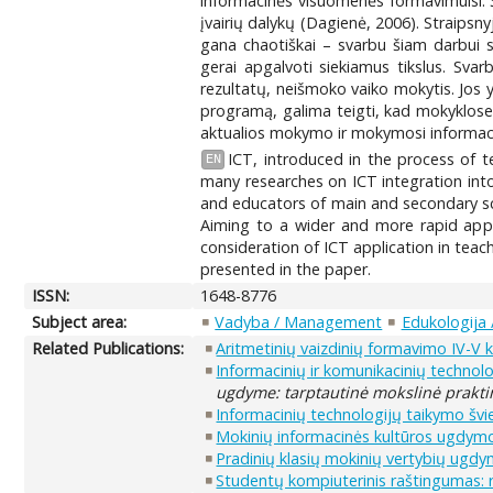
informacinės visuomenės formavimuisi. 
įvairių dalykų (Dagienė, 2006). Straipsn
gana chaotiškai – svarbu šiam darbui s
gerai apgalvoti siekiamus tikslus. Sv
rezultatų, neišmoko vaiko mokytis. Jos 
programą, galima teigti, kad mokyklose
aktualios mokymo ir mokymosi informa
ICT, introduced in the process of t
EN
many researches on ICT integration int
and educators of main and secondary sch
Aiming to a wider and more rapid appli
consideration of ICT application in tea
presented in the paper.
ISSN:
1648-8776
Subject area:
Vadyba / Management
Edukologija 
Related Publications:
Aritmetinių vaizdinių formavimo IV-V 
Informacinių ir komunikacinių techno
ugdyme: tarptautinė mokslinė prakti
Informacinių technologijų taikymo šv
Mokinių informacinės kultūros ugdymo 
Pradinių klasių mokinių vertybių ugd
Studentų kompiuterinis raštingumas: ri