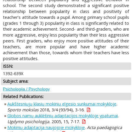
school. The second study demonstrated a significant positive
relationship between popularity in class and positivity of
teacher's attitude towards a pupil. Among primary school pupils
(grades 1 through 3) popularity in class is significantly related to
their academic achievement. Second- and third-graders, who are
more aggressive, enjoy less popularity than their less aggressive
peers. First graders, who enjoy more positive attitudes of their
teachers, are more popular and have higher academic
achievement than those, towards whom their teachers have less
positive attitudes.
ISSN:
1392-639X
Subject area:
Psichologija / Psychology
Related Publications:
Aukštesniųjų klasių mokinių elgesio sunkumai mokykloje
.
Sporto mokslas
2018, 3/4 (93/94), 3-16.
Globos namų auklėtinių adaptacijos mokykloje ypatumai
.
Ugdymo psichologija.
2005, 15, 7-17.
Mokinių adaptacija naujojoje mokykloje
.
Acta paedagogica