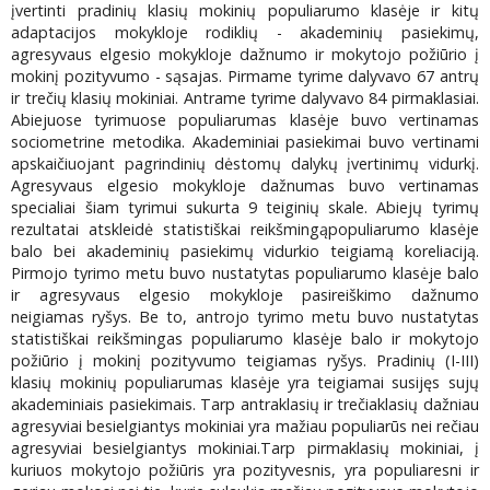
įvertinti pradinių klasių mokinių populiarumo klasėje ir kitų
adaptacijos mokykloje rodiklių - akademinių pasiekimų,
agresyvaus elgesio mokykloje dažnumo ir mokytojo požiūrio į
mokinį pozityvumo - sąsajas. Pirmame tyrime dalyvavo 67 antrų
ir trečių klasių mokiniai. Antrame tyrime dalyvavo 84 pirmaklasiai.
Abiejuose tyrimuose populiarumas klasėje buvo vertinamas
sociometrine metodika. Akademiniai pasiekimai buvo vertinami
apskaičiuojant pagrindinių dėstomų dalykų įvertinimų vidurkį.
Agresyvaus elgesio mokykloje dažnumas buvo vertinamas
specialiai šiam tyrimui sukurta 9 teiginių skale. Abiejų tyrimų
rezultatai atskleidė statistiškai reikšmingąpopuliarumo klasėje
balo bei akademinių pasiekimų vidurkio teigiamą koreliaciją.
Pirmojo tyrimo metu buvo nustatytas populiarumo klasėje balo
ir agresyvaus elgesio mokykloje pasireiškimo dažnumo
neigiamas ryšys. Be to, antrojo tyrimo metu buvo nustatytas
statistiškai reikšmingas populiarumo klasėje balo ir mokytojo
požiūrio į mokinį pozityvumo teigiamas ryšys. Pradinių (I-III)
klasių mokinių populiarumas klasėje yra teigiamai susijęs sujų
akademiniais pasiekimais. Tarp antraklasių ir trečiaklasių dažniau
agresyviai besielgiantys mokiniai yra mažiau populiarūs nei rečiau
agresyviai besielgiantys mokiniai.Tarp pirmaklasių mokiniai, į
kuriuos mokytojo požiūris yra pozityvesnis, yra populiaresni ir