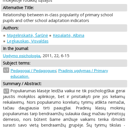
mokykloje rodiklių sąsajos
Alternative Title:
Relationship between in-class popularity of primary school
pupils and other school adaptation indicators
Authors:
Magelinskaitė, Šarūnė
Kepalaitė, Albina
Legkauskas, Visvaldas
In the Journal:
, 2011, 22, 6-15
Ugdymo psichologija
Subject terms:
;
LT
Pedagogai / Pedagogues
Pradinis ugdymas / Primary
education.
Summary / Abstract:
Populiarumas klasėje leidžia vaikui ne tik psichologiškai gerai
LT
jaustis mokyklos aplinkoje, bet ir prisitaikyti prie jos keliamų
reikalavimų. Nors populiarumo koreliatų tyrimų atlikta nemažai,
tačiau daugiausia tirti paaugliai. Pradinių klasių mokinių
populiarumas tarp bendraamžių sulaukia daug mažiau tyrinėtojų
dėmesio, nors būtent šiame amžiuje vaikams tenka išmokti
surasti savo vietą bendraamžių grupėje. Šių tyrimų tikslas -