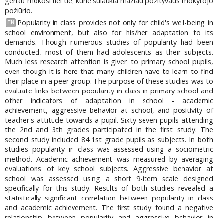
geriau mokosi nei tie, kurie sulaukia mažiau pozityvaus mokytojo
požiūrio.
Popularity in class provides not only for child's well-being in
EN
school environment, but also for his/her adaptation to its
demands. Though numerous studies of popularity had been
conducted, most of them had adolescents as their subjects.
Much less research attention is given to primary school pupils,
even though it is here that many children have to learn to find
their place in a peer group. The purpose of these studies was to
evaluate links between popularity in class in primary school and
other indicators of adaptation in school - academic
achievement, aggressive behavior at school, and positivity of
teacher's attitude towards a pupil. Sixty seven pupils attending
the 2nd and 3th grades participated in the first study. The
second study included 84 1st grade pupils as subjects. In both
studies popularity in class was assessed using a sociometric
method. Academic achievement was measured by averaging
evaluations of key school subjects. Aggressive behavior at
school was assessed using a short 9-item scale designed
specifically for this study. Results of both studies revealed a
statistically significant correlation between popularity in class
and academic achievement. The first study found a negative
relationship between popularity and aggressive behavior in