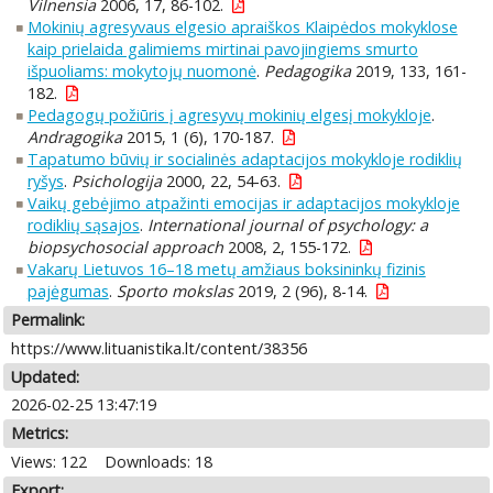
Vilnensia
2006, 17, 86-102.
Mokinių agresyvaus elgesio apraiškos Klaipėdos mokyklose
kaip prielaida galimiems mirtinai pavojingiems smurto
išpuoliams: mokytojų nuomonė
.
Pedagogika
2019, 133, 161-
182.
Pedagogų požiūris į agresyvų mokinių elgesį mokykloje
.
Andragogika
2015, 1 (6), 170-187.
Tapatumo būvių ir socialinės adaptacijos mokykloje rodiklių
ryšys
.
Psichologija
2000, 22, 54-63.
Vaikų gebėjimo atpažinti emocijas ir adaptacijos mokykloje
rodiklių sąsajos
.
International journal of psychology: a
biopsychosocial approach
2008, 2, 155-172.
Vakarų Lietuvos 16–18 metų amžiaus boksininkų fizinis
pajėgumas
.
Sporto mokslas
2019, 2 (96), 8-14.
Permalink:
https://www.lituanistika.lt/content/38356
Updated:
2026-02-25 13:47:19
Metrics:
Views: 122
Downloads: 18
Export: