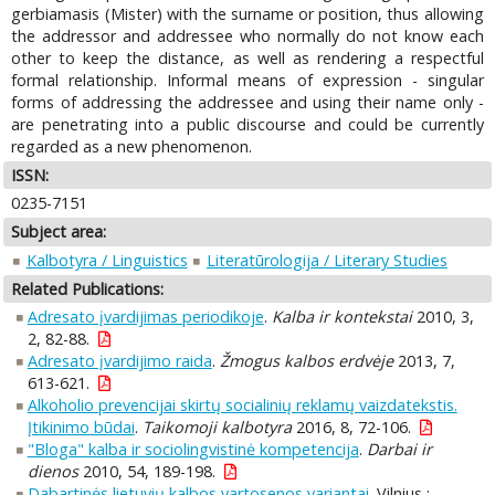
gerbiamasis (Mister) with the surname or position, thus allowing
the addressor and addressee who normally do not know each
other to keep the distance, as well as rendering a respectful
formal relationship. Informal means of expression - singular
forms of addressing the addressee and using their name only -
are penetrating into a public discourse and could be currently
regarded as a new phenomenon.
ISSN:
0235-7151
Subject area:
Kalbotyra / Linguistics
Literatūrologija / Literary Studies
Related Publications:
Adresato įvardijimas periodikoje
.
Kalba ir kontekstai
2010, 3,
2, 82-88.
Adresato įvardijimo raida
.
Žmogus kalbos erdvėje
2013, 7,
613-621.
Alkoholio prevencijai skirtų socialinių reklamų vaizdatekstis.
Įtikinimo būdai
.
Taikomoji kalbotyra
2016, 8, 72-106.
"Bloga" kalba ir sociolingvistinė kompetencija
.
Darbai ir
dienos
2010, 54, 189-198.
Dabartinės lietuvių kalbos vartosenos variantai
. Vilnius :