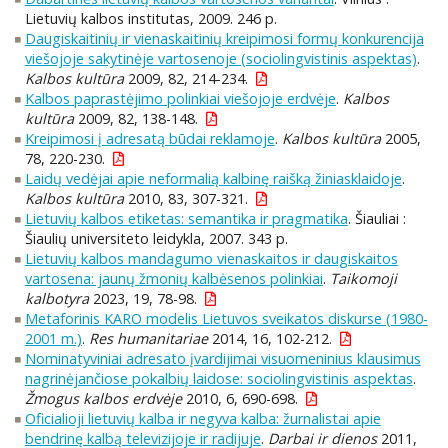
Lietuvių kalbos institutas, 2009. 246 p.
Daugiskaitinių ir vienaskaitinių kreipimosi formų konkurencija
viešojoje sakytinėje vartosenoje (sociolingvistinis aspektas)
.
Kalbos kultūra
2009, 82, 214-234.
Kalbos paprastėjimo polinkiai viešojoje erdvėje
.
Kalbos
kultūra
2009, 82, 138-148.
Kreipimosi į adresatą būdai reklamoje
.
Kalbos kultūra
2005,
78, 220-230.
Laidų vedėjai apie neformalią kalbinę raišką žiniasklaidoje
.
Kalbos kultūra
2010, 83, 307-321.
Lietuvių kalbos etiketas: semantika ir pragmatika
. Šiauliai :
Šiaulių universiteto leidykla, 2007. 343 p.
Lietuvių kalbos mandagumo vienaskaitos ir daugiskaitos
vartosena: jaunų žmonių kalbėsenos polinkiai
.
Taikomoji
kalbotyra
2023, 19, 78-98.
Metaforinis KARO modelis Lietuvos sveikatos diskurse (1980-
2001 m.)
.
Res humanitariae
2014, 16, 102-212.
Nominatyviniai adresato įvardijimai visuomeninius klausimus
nagrinėjančiose pokalbių laidose: sociolingvistinis aspektas
.
Žmogus kalbos erdvėje
2010, 6, 690-698.
Oficialioji lietuvių kalba ir negyva kalba: žurnalistai apie
bendrinę kalbą televizijoje ir radijuje
.
Darbai ir dienos
2011,