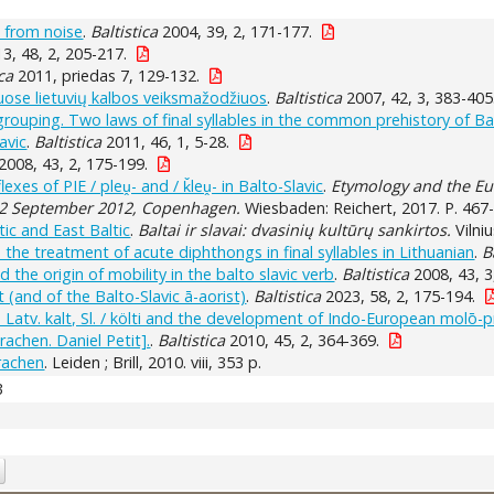
s from noise
.
Baltistica
2004, 39, 2, 171-177.
3, 48, 2, 205-217.
ica
2011, priedas 7, 129-132.
iuose lietuvių kalbos veiksmažodžiuos
.
Baltistica
2007, 42, 3, 383-405
grouping. Two laws of final syllables in the common prehistory of Ba
avic
.
Baltistica
2011, 46, 1, 5-28.
2008, 43, 2, 175-199.
exes of PIE / pleṷ- and / ǩleṷ- in Balto-Slavic
.
Etymology and the Eu
22 September 2012, Copenhagen.
Wiesbaden: Reichert, 2017. P. 467
ic and East Baltic
.
Baltai ir slavai: dvasinių kultūrų sankirtos.
Vilni
d the treatment of acute diphthongs in final syllables in Lithuanian
.
B
 the origin of mobility in the balto slavic verb
.
Baltistica
2008, 43, 3
 (and of the Balto-Slavic ā-aorist)
.
Baltistica
2023, 58, 2, 175-194.
e Latv. kalt, Sl. / költi and the development of Indo-European molō-p
achen. Daniel Petit].
.
Baltistica
2010, 45, 2, 364-369.
rachen
. Leiden ; Brill, 2010. viii, 353 p.
3