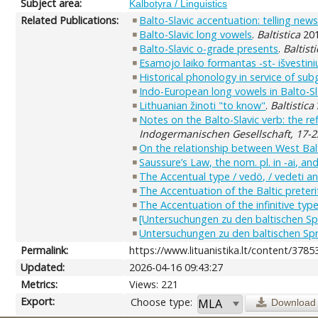
Subject area:
Kalbotyra / Linguistics
Related Publications:
Balto-Slavic accentuation: telling new
Balto-Slavic long vowels
.
Baltistica
201
Balto-Slavic o-grade presents
.
Baltist
Esamojo laiko formantas -st- išvestin
Historical phonology in service of sub
Indo-European long vowels in Balto-Sl
Lithuanian žinoti "to know"
.
Baltistica
Notes on the Balto-Slavic verb: the refl
Indogermanischen Gesellschaft, 17-
On the relationship between West Balt
Saussure’s Law, the nom. pl. in ‑ai, an
The Accentual type / vedö, / vedeti and
The Accentuation of the Baltic preterit
The Accentuation of the infinitive typ
[Untersuchungen zu den baltischen Spr
Untersuchungen zu den baltischen Sp
Permalink:
https://www.lituanistika.lt/content/3785
Updated:
2026-04-16 09:43:27
Metrics:
Views: 221
Export:
Choose type:
Download