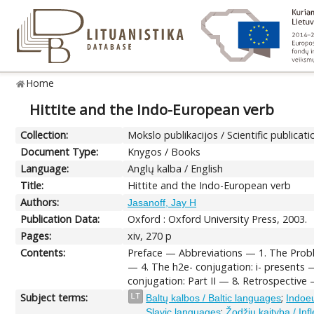
Home
Hittite and the Indo-European verb
Collection:
Mokslo publikacijos / Scientific publicati
Document Type:
Knygos / Books
Language:
Anglų kalba / English
Title:
Hittite and the Indo-European verb
Authors:
Jasanoff, Jay H
Publication Data:
Oxford : Oxford University Press, 2003.
Pages:
xiv, 270 p
Contents:
Preface — Abbreviations — 1. The Probl
— 4. The h2e- conjugation: i- presents —
conjugation: Part II — 8. Retrospectiv
Subject terms:
;
LT
Baltų kalbos / Baltic languages
Indoe
;
Slavic languages
Žodžių kaityba / Infl