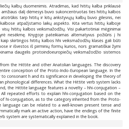
liečių kalbų duomenimis. Atradimas, kad hititų kalba priklausė
o amžiaus dalį dėmesys buvo sukoncentruotas ties hititų kalbos
 atotrūkis tarp hititų ir kitų ankstyvųjų kalbų buvo gilesnis, nei
 kalbose atpažįstamo laikų aspekto. Kita vertus hititų kalboje
 visų hititų kalbos veiksmažodžių. Visi pakartotiniai mėginimai
yrė nesėkmę. Knygoje pateikiamas alternatyvus požiūris į hi
aip skirtingos hititų kalbos hhi veiksmažodžių klasės gali būti
bose ir išvestos iš pirminių formų kurios, nors gramatiškai žymi
iškinama daugelis protoindoeuropiečių veiksmažodžio sistemos
from the Hittite and other Anatolian languages. The discovery
ntire conception of the Proto-Indo-European language. In the
 to consonant h and its significance in developing the theory of
an phonological differences. What the Hittite verb system lacks
nd, the Hittite language features a novelty – hhi-conjugation –
g. All repeated efforts to explain hhi-conjugation based on the
of hi-conjugation, as to the category inherited from the Proto-
ite language can be related to a well-known present tense and
mmatically mark an active action, have the endings of the finite
erb system are systematically explained in the book.