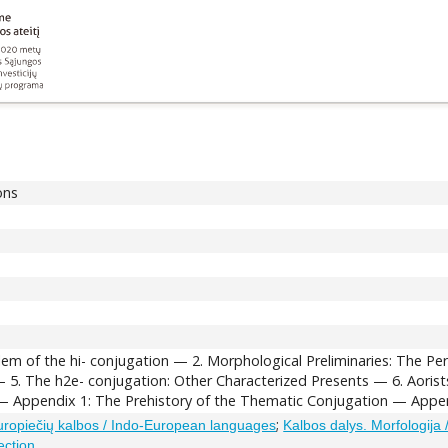
ons
em of the hi- conjugation — 2. Morphological Preliminaries: The Pe
 5. The h2e- conjugation: Other Characterized Presents — 6. Aorists 
e — Appendix 1: The Prehistory of the Thematic Conjugation — Appen
;
uropiečių kalbos / Indo-European languages
Kalbos dalys. Morfologija
ection.