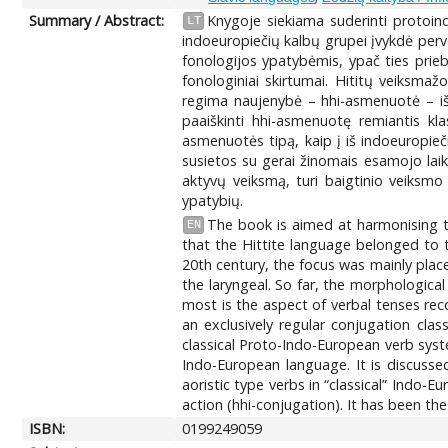
Summary / Abstract:
Knygoje siekiama suderinti protoind
LT
indoeuropiečių kalbų grupei įvykdė perv
fonologijos ypatybėmis, ypač ties priebal
fonologiniai skirtumai. Hititų veiksmaž
regima naujenybė – hhi-asmenuotė – išsk
paaiškinti hhi-asmenuotę remiantis kl
asmenuotės tipą, kaip į iš indoeuropieč
susietos su gerai žinomais esamojo laiko
aktyvų veiksmą, turi baigtinio veiksm
ypatybių.
The book is aimed at harmonising t
EN
that the Hittite language belonged to 
20th century, the focus was mainly place
the laryngeal. So far, the morphologica
most is the aspect of verbal tenses rec
an exclusively regular conjugation clas
classical Proto-Indo-European verb syst
Indo-European language. It is discusse
aoristic type verbs in “classical” Indo-
action (hhi-conjugation). It has been th
ISBN:
0199249059