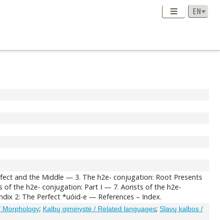
rfect and the Middle — 3. The h2e- conjugation: Root Presents
of the h2e- conjugation: Part I — 7. Aorists of the h2e-
dix 2: The Perfect *uóid-e — References – Index.
;
;
 / Morphology
Kalbų giminystė / Related languages
Slavų kalbos /