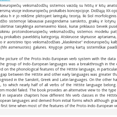
oeuropiečių veiksmažodžių sistemos vaizdą su hititų ir kitų anato
ersmą visoje indoeuropiečių prokalbės koncepcijoje. Didžiąją XX-oj
siu h ir jo reikšme plėtojant laringalų teoriją. Iki šiol morfologinis
odžio sistemoje labiausiai pasigendama sanskrito, graikų ir lotynų
irtinai taisyklinga asmenavimo klasė, kuriai priklauso beveik pusė
asikiniu protoindoeruopiečių veiksmažodžių sistemos modeliu pat
ių prokalbės paveldėtą kategoriją. Atskiruose skyriuose aptariama, k
 ir aoristinio tipo veiksmažodžiais „klasikinėse“ indoeuropiečių kal
o (hhi asmenuotės) galunes. Knygoje pirmą kartą sistemiškai paa
he picture of the Proto-Indo-European verb system with the data 
the group of Indo-European languages was a breakthrough in the e
d on the phonological features of the Hittite language, in particular
l gap between the Hittite and other early languages was greater th
ognised in the Sanskrit, Greek and Latin languages. On the other ha
s, to which nearly half of all verbs of the Hittite language belon
em model failed. The book provides an alternative view to the type 
d in separate chapters how different hhi verb classes in the Hitt
European languages and derived from initial forms which although gra
e first time when most of the features of the Proto-Indo-European v