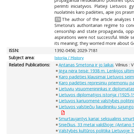
propaganda nesuklaidino politinės opozic
perimti iniciatyvos. Platieji Lietuvos 
nuolatinės karo padėties, apie jos prasm
The author of the article analyzes 
EN
Smetona’s authoritarian regime to conce
censorship and state propaganda, opposi
aspirations were not successful. Wide s
its meaning; they worried more about Ge
ISSN:
1392-0456; 2029-7181
Subject area:
Istorija / History
Related Publications:
Antanas Smetona ir jo laikai
. Vilnius :
Jėga nėra teisė: 1938 m. Lenkijos ult
Karo padėties klausimai Lietuvos sei
Karo padėties represinių priemonių pa
Lietuvių visuomenininkas ir diplomata
Lietuvos diplomatijos istorija: (1925-
Lietuvos kariuomenė valstybės politi
Lietuvos valstiečių liaudininkų sąjung
Smurtaujantys kariai: seksualinis smu
Sniečkus. 33 metai valdžioje: (Antano 
Valstybės kultūros politika Lietuvoje