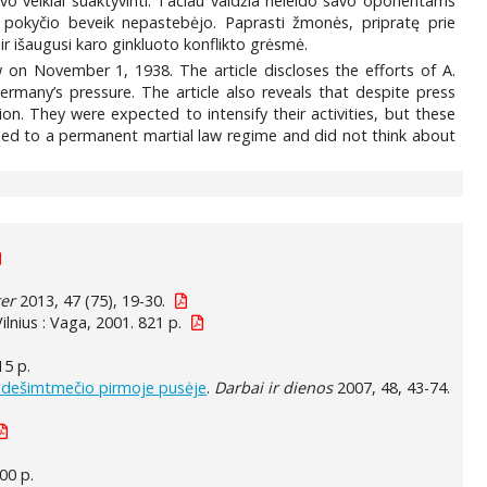
savo veiklai suaktyvinti. Tačiau valdžia neleido savo oponentams
imo pokyčio beveik nepastebėjo. Paprasti žmonės, pripratę prie
ir išaugusi karo ginkluoto konflikto grėsmė.
w on November 1, 1938. The article discloses the efforts of A.
Germany’s pressure. The article also reveals that despite press
on. They were expected to intensify their activities, but these
omed to a permanent martial law regime and did not think about
ter
2013, 47 (75), 19-30.
Vilnius : Vaga, 2001. 821 p.
15 p.
ojo dešimtmečio pirmoje pusėje
.
Darbai ir dienos
2007, 48, 43-74.
300 p.