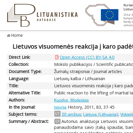
Home
Lietuvos visuomenės reakcija į karo padėt
Direct Link:
Open Access (CC) BY-SA 4.0
Collection:
Mokslo publikacijos / Scientific publicati
Document Type:
Žurnalų straipsniai / Journal articles
Language:
Lietuvių kalba / Lithuanian
Title:
Lietuvos visuomenės reakcija į karo padė
Alternative Title:
Public reaction to the lifting of martial
Authors:
Kuodys, Modestas
In the Journal:
History, 2011, 83, 37-45
Istorija
Subject terms:
;
;
LT
20 amžius
Lietuva (Lithuania)
Vokiet
Summary / Abstract:
Autorius analizuoja Lietuvos visuome
LT
panaudodama savo įtaką spaudai, bandė 