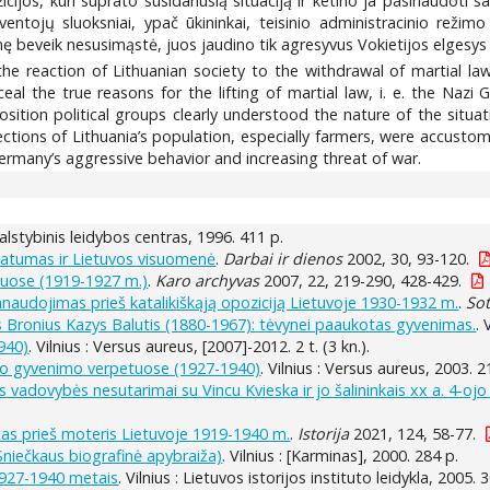
ijos, kuri suprato susidariusią situaciją ir ketino ja pasinaudoti 
gyventojų sluoksniai, ypač ūkininkai, teisinio administracinio rež
ę beveik nesusimąstė, juos jaudino tik agresyvus Vokietijos elgesys 
the reaction of Lithuanian society to the withdrawal of martial la
al the true reasons for the lifting of martial law, i. e. the Nazi 
tion political groups clearly understood the nature of the situati
ections of Lithuania’s population, especially farmers, were accust
rmany’s aggressive behavior and increasing threat of war.
 Valstybinis leidybos centras, 1996. 411 p.
imatumas ir Lietuvos visuomenė
.
Darbai ir dienos
2002, 30, 93-120.
muose (1919-1927 m.)
.
Karo archyvas
2007, 22, 219-290, 428-429.
naudojimas prieš katalikiškąją opoziciją Lietuvoje 1930-1932 m.
.
So
s Bronius Kazys Balutis (1880-1967): tėvynei paaukotas gyvenimas.
. 
1940)
. Vilnius : Versus aureus, [2007]-2012. 2 t. (3 kn.).
nio gyvenimo verpetuose (1927-1940)
. Vilnius : Versus aureus, 2003. 2
os vadovybės nesutarimai su Vincu Kvieska ir jo šalininkais xx a. 4-
rtas prieš moteris Lietuvoje 1919-1940 m.
.
Istorija
2021, 124, 58-77.
Sniečkaus biografinė apybraiža)
. Vilnius : [Karminas], 2000. 284 p.
 1927-1940 metais
. Vilnius : Lietuvos istorijos instituto leidykla, 2005. 