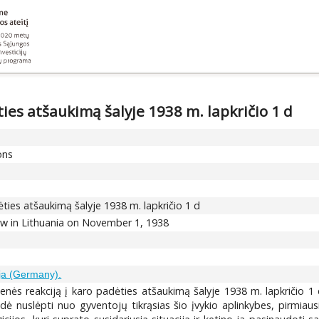
ies atšaukimą šalyje 1938 m. lapkričio 1 d
ons
ties atšaukimą šalyje 1938 m. lapkričio 1 d
 law in Lithuania on November 1, 1938
ija (Germany).
nės reakciją į karo padėties atšaukimą šalyje 1938 m. lapkričio 1 d
nuslėpti nuo gyventojų tikrąsias šio įvykio aplinkybes, pirmiausia