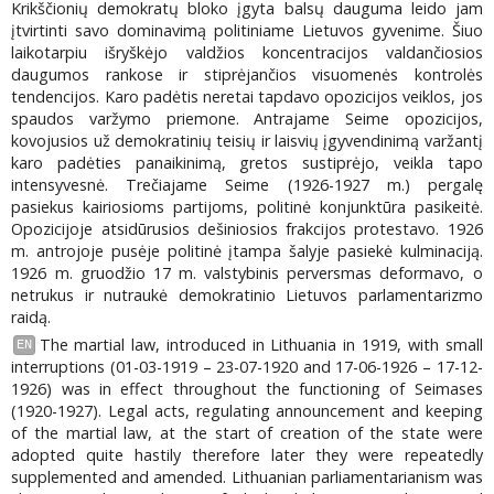
Krikščionių demokratų bloko įgyta balsų dauguma leido jam
įtvirtinti savo dominavimą politiniame Lietuvos gyvenime. Šiuo
laikotarpiu išryškėjo valdžios koncentracijos valdančiosios
daugumos rankose ir stiprėjančios visuomenės kontrolės
tendencijos. Karo padėtis neretai tapdavo opozicijos veiklos, jos
spaudos varžymo priemone. Antrajame Seime opozicijos,
kovojusios už demokratinių teisių ir laisvių įgyvendinimą varžantį
karo padėties panaikinimą, gretos sustiprėjo, veikla tapo
intensyvesnė. Trečiajame Seime (1926-1927 m.) pergalę
pasiekus kairiosioms partijoms, politinė konjunktūra pasikeitė.
Opozicijoje atsidūrusios dešiniosios frakcijos protestavo. 1926
m. antrojoje pusėje politinė įtampa šalyje pasiekė kulminaciją.
1926 m. gruodžio 17 m. valstybinis perversmas deformavo, o
netrukus ir nutraukė demokratinio Lietuvos parlamentarizmo
raidą.
The martial law, introduced in Lithuania in 1919, with small
EN
interruptions (01-03-1919 – 23-07-1920 and 17-06-1926 – 17-12-
1926) was in effect throughout the functioning of Seimases
(1920-1927). Legal acts, regulating announcement and keeping
of the martial law, at the start of creation of the state were
adopted quite hastily therefore later they were repeatedly
supplemented and amended. Lithuanian parliamentarianism was