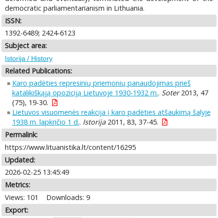
democratic parliamentarianism in Lithuania.
ISSN:
1392-6489; 2424-6123
Subject area:
Istorija / History
Related Publications:
Karo padėties represinių priemonių panaudojimas prieš
katalikiškąją opoziciją Lietuvoje 1930-1932 m.
.
Soter
2013, 47
(75), 19-30.
Lietuvos visuomenės reakcija į karo padėties atšaukimą šalyje
1938 m. lapkričio 1 d.
.
Istorija
2011, 83, 37-45.
Permalink:
https://www.lituanistika.lt/content/16295
Updated:
2026-02-25 13:45:49
Metrics:
Views: 101
Downloads: 9
Export: