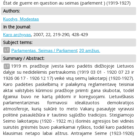
État de guerre en question au seimas (parlement ) (1919-1927)
Authors:
Kuodys, Modestas
In the Journal:
, 2007, 22, 219-290, 428-429
Karo archyvas
Subject terms:
;
LT
Parlamentas. Seimas / Parliament
20 amžius.
Summary / Abstract:
1919 m. pradžioje įvesta karo padėtis didžiojoje Lietuvos
LT
dalyje su nedidelėmis pertraukomis (1919 03 01 - 1920 07 23 ir
1926 06 17 - 1926 12 17) veikė visą seimų laikotarpį (1920-1927).
Karo padėties paskelbimą ir palaikymą reglamentavę teisiniai
aktai valstybės kūrimosi pradžioje priimti gana skubotai, todėl
ilgainiui buvo ne kartą pildomi ir koreguojami. Lietuviškasis
parlamentarizmas formavosi idealizuotos demokratijos
atmosferoje, kurią sukūrė to meto Vakarų pasaulyje vyravusi
politinė pasaulėžiūra ir tautinio sąjūdžio tradicijos. Steigiamojo
Seimo laikotarpiu (1920 - 1922 m.) išorinės agresijos bei vidinės
suirutės grėsmės buvo pakankamai ryškios, todėl karo padėties
klausimas netapo labai aštrus. Antrajame Seime (1923-1926)