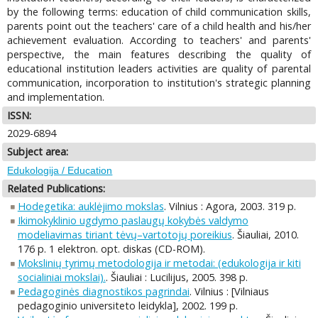
by the following terms: education of child communication skills,
parents point out the teachers' care of a child health and his/her
achievement evaluation. According to teachers' and parents'
perspective, the main features describing the quality of
educational institution leaders activities are quality of parental
communication, incorporation to institution's strategic planning
and implementation.
ISSN:
2029-6894
Subject area:
Edukologija / Education
Related Publications:
Hodegetika: auklėjimo mokslas
. Vilnius : Agora, 2003. 319 p.
Ikimokyklinio ugdymo paslaugų kokybės valdymo
modeliavimas tiriant tėvų–vartotojų poreikius
. Šiauliai, 2010.
176 p. 1 elektron. opt. diskas (CD-ROM).
Mokslinių tyrimų metodologija ir metodai: (edukologija ir kiti
socialiniai mokslai).
. Šiauliai : Lucilijus, 2005. 398 p.
Pedagoginės diagnostikos pagrindai
. Vilnius : [Vilniaus
pedagoginio universiteto leidykla], 2002. 199 p.