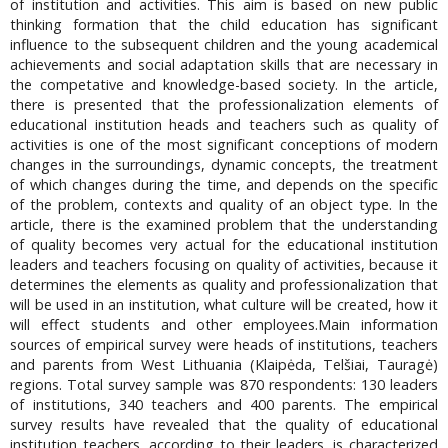
of institution and activities. This aim is based on new public
thinking formation that the child education has significant
influence to the subsequent children and the young academical
achievements and social adaptation skills that are necessary in
the competative and knowledge-based society. In the article,
there is presented that the professionalization elements of
educational institution heads and teachers such as quality of
activities is one of the most significant conceptions of modern
changes in the surroundings, dynamic concepts, the treatment
of which changes during the time, and depends on the specific
of the problem, contexts and quality of an object type. In the
article, there is the examined problem that the understanding
of quality becomes very actual for the educational institution
leaders and teachers focusing on quality of activities, because it
determines the elements as quality and professionalization that
will be used in an institution, what culture will be created, how it
will effect students and other employees.Main information
sources of empirical survey were heads of institutions, teachers
and parents from West Lithuania (Klaipėda, Telšiai, Tauragė)
regions. Total survey sample was 870 respondents: 130 leaders
of institutions, 340 teachers and 400 parents. The empirical
survey results have revealed that the quality of educational
institution teachers, according to their leaders, is characterized