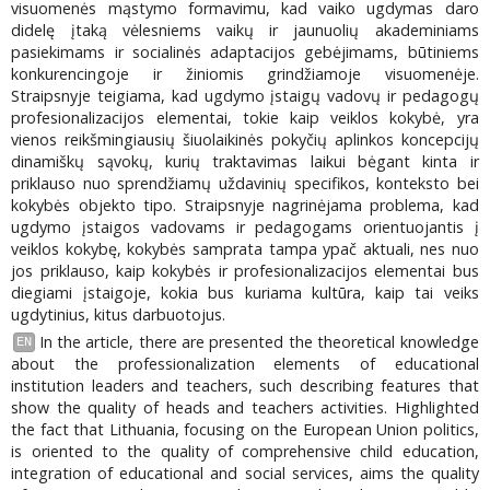
visuomenės mąstymo formavimu, kad vaiko ugdymas daro
didelę įtaką vėlesniems vaikų ir jaunuolių akademiniams
pasiekimams ir socialinės adaptacijos gebėjimams, būtiniems
konkurencingoje ir žiniomis grindžiamoje visuomenėje.
Straipsnyje teigiama, kad ugdymo įstaigų vadovų ir pedagogų
profesionalizacijos elementai, tokie kaip veiklos kokybė, yra
vienos reikšmingiausių šiuolaikinės pokyčių aplinkos koncepcijų
dinamiškų sąvokų, kurių traktavimas laikui bėgant kinta ir
priklauso nuo sprendžiamų uždavinių specifikos, konteksto bei
kokybės objekto tipo. Straipsnyje nagrinėjama problema, kad
ugdymo įstaigos vadovams ir pedagogams orientuojantis į
veiklos kokybę, kokybės samprata tampa ypač aktuali, nes nuo
jos priklauso, kaip kokybės ir profesionalizacijos elementai bus
diegiami įstaigoje, kokia bus kuriama kultūra, kaip tai veiks
ugdytinius, kitus darbuotojus.
In the article, there are presented the theoretical knowledge
EN
about the professionalization elements of educational
institution leaders and teachers, such describing features that
show the quality of heads and teachers activities. Highlighted
the fact that Lithuania, focusing on the European Union politics,
is oriented to the quality of comprehensive child education,
integration of educational and social services, aims the quality