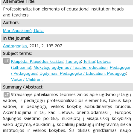
Alternative Title:
Professionalization elements of educational institution heads
and teachers
Authors:
Martišauskienė, Dalia
In the Journal:
, 2011, 2, 195-207
Andragogika
Subject terms:
;
;
;
LT
Klaipėda. Klaipėdos kraštas
Tauragė
Telšiai
Lietuva
;
;
(Lithuania)
Mokytojų ugdymas / Teacher education
Pedagogai
;
;
/ Pedagogues
Ugdymas. Pedagogika / Education. Pedagogy
Vaikai / Children.
Summary / Abstract:
Straipsnyje pateikiamos teorinės žinios apie ugdymo įstaigų
LT
vadovų ir pedagogų profesionalizacijos elementus, tokius kaip
vadovų ir pedagogų veiklos kokybę apibūdinantys bruožai.
Akcentuojama ir tai, kad Lietuva, orientuodamasi į Europos
Sąjungos švietimo politiką, nukreiptą į visapusišką kokybišką
vaiko ugdymą, edukacinių, socialinių paslaugų integravimą siekia
institucijos ir veiklos kokybės. Šis tikslas grindžiamas naujo