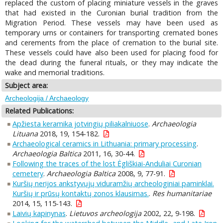
replaced the custom of placing miniature vessels in the graves
that had existed in the Curonian burial tradition from the
Migration Period. These vessels may have been used as
temporary urns or containers for transporting cremated bones
and cerements from the place of cremation to the burial site.
These vessels could have also been used for placing food for
the dead during the funeral rituals, or they may indicate the
wake and memorial traditions.
Subject area:
Archeologija / Archaeology
Related Publications:
Apžiesta keramika jotvingių piliakalniuose
.
Archaeologia
Lituana
2018, 19, 154-182.
Archaeological ceramics in Lithuania: primary processing
.
Archaeologia Baltica
2011, 16, 30-44.
Following the traces of the lost Ėgliškiai-Anduliai Curonian
cemetery
.
Archaeologia Baltica
2008, 9, 77-91.
Kuršių nerijos ankstyvųjų viduramžių archeologiniai paminklai.
Kuršių ir prūsų kontaktų zonos klausimas.
.
Res humanitariae
2014, 15, 115-143.
Laivių kapinynas
.
Lietuvos archeologija
2002, 22, 9-198.