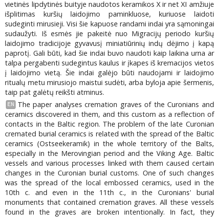
vietinės lipdytinės buityje naudotos keramikos X ir net XI amžiuje
išplitimas kuršių laidojimo paminkluose, kuriuose laidoti
sudeginti mirusieji. Visi šie kapuose randami indai yra sąmoningai
sudaužyti. Iš esmės jie pakeitė nuo Migracijų periodo kuršių
laidojimo tradicijoje gyvavusį miniatiūrinių indų dėjimo į kapą
paprotį. Gali būti, kad šie indai buvo naudoti kaip laikina urna ar
talpa pergabenti sudegintus kaulus ir įkapes iš kremacijos vietos
į laidojimo vietą. Šie indai galėjo būti naudojami ir laidojimo
ritualų metu mirusiojo maistui sudėti, arba byloja apie šermenis,
taip pat galėtų reikšti atminus.
The paper analyses cremation graves of the Curonians and
EN
ceramics discovered in them, and this custom as a reflection of
contacts in the Baltic region. The problem of the late Curonian
cremated burial ceramics is related with the spread of the Baltic
ceramics (Ostseekeramik) in the whole territory of the Balts,
especially in the Merovingian period and the Viking Age. Baltic
vessels and various processes linked with them caused certain
changes in the Curonian burial customs. One of such changes
was the spread of the local embossed ceramics, used in the
10th c. and even in the 11th c., in the Curonians' burial
monuments that contained cremation graves. All these vessels
found in the graves are broken intentionally. In fact, they