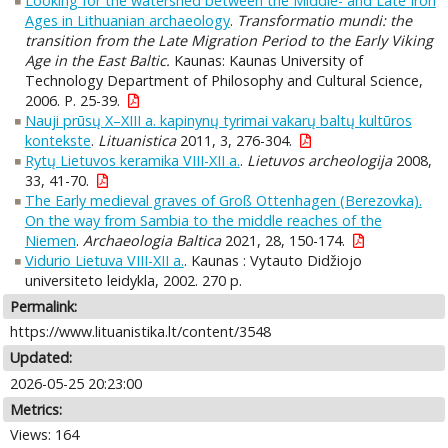
Looking for the watershed between the Middle- and Late Iron
Ages in Lithuanian archaeology
.
Transformatio mundi: the
transition from the Late Migration Period to the Early Viking
Age in the East Baltic.
Kaunas: Kaunas University of
Technology Department of Philosophy and Cultural Science,
2006. P. 25-39.
Nauji prūsų X–XIII a. kapinynų tyrimai vakarų baltų kultūros
kontekste
.
Lituanistica
2011, 3, 276-304.
Rytų Lietuvos keramika VIII-XII a.
.
Lietuvos archeologija
2008,
33, 41-70.
The Early medieval graves of Groß Ottenhagen (Berezovka).
On the way from Sambia to the middle reaches of the
Niemen
.
Archaeologia Baltica
2021, 28, 150-174.
Vidurio Lietuva VIII-XII a.
. Kaunas : Vytauto Didžiojo
universiteto leidykla, 2002. 270 p.
Permalink:
https://www.lituanistika.lt/content/3548
Updated:
2026-05-25 20:23:00
Metrics:
Views: 164