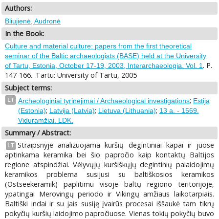
Authors:
Bliujienė, Audronė
In the Book:
Culture and material culture: papers from the first theoretical
seminar of the Baltic archaeologists (BASE) held at the University
. P.
of Tartu, Estonia, October 17-19, 2003, Interarchaeologia. Vol. 1
147-166.. Tartu: University of Tartu, 2005
Subject terms:
;
LT
Archeologiniai tyrinėjimai / Archaeological investigations
Estija
;
;
;
(Estonia)
Latvija (Latvia)
Lietuva (Lithuania)
13 a. - 1569.
Viduramžiai. LDK.
Summary / Abstract:
Straipsnyje analizuojama kuršių degintiniai kapai ir juose
LT
aptinkama keramika bei šio papročio kaip kontaktų Baltijos
regione atspindžiai. Vėlyvųjų kuršiškųjų degintinių palaidojimų
keramikos problema susijusi su baltiškosios keramikos
(Ostseekeramik) paplitimu visoje baltų regiono teritorijoje,
ypatingai Merovingų periodo ir Vikingų amžiaus laikotarpiais.
Baltiški indai ir su jais susiję įvairūs procesai iššaukė tam tikrų
pokyčių kuršių laidojimo papročiuose. Vienas tokių pokyčių buvo