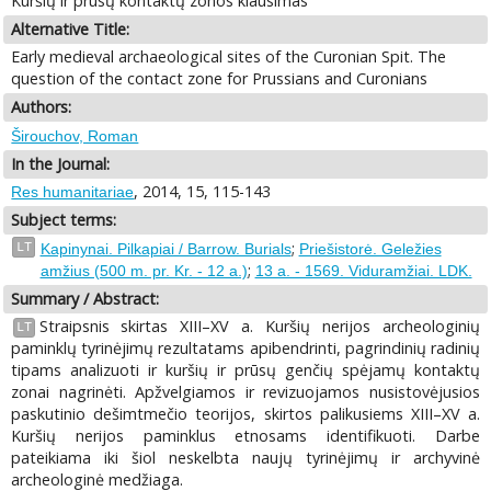
Kuršių ir prūsų kontaktų zonos klausimas
Alternative Title:
Early medieval archaeological sites of the Curonian Spit. The
question of the contact zone for Prussians and Curonians
Authors:
Širouchov, Roman
In the Journal:
, 2014, 15, 115-143
Res humanitariae
Subject terms:
;
LT
Kapinynai. Pilkapiai / Barrow. Burials
Priešistorė. Geležies
;
amžius (500 m. pr. Kr. - 12 a.)
13 a. - 1569. Viduramžiai. LDK.
Summary / Abstract:
Straipsnis skirtas XIII–XV a. Kuršių nerijos archeologinių
LT
paminklų tyrinėjimų rezultatams apibendrinti, pagrindinių radinių
tipams analizuoti ir kuršių ir prūsų genčių spėjamų kontaktų
zonai nagrinėti. Apžvelgiamos ir revizuojamos nusistovėjusios
paskutinio dešimtmečio teorijos, skirtos palikusiems XIII–XV a.
Kuršių nerijos paminklus etnosams identifikuoti. Darbe
pateikiama iki šiol neskelbta naujų tyrinėjimų ir archyvinė
archeologinė medžiaga.