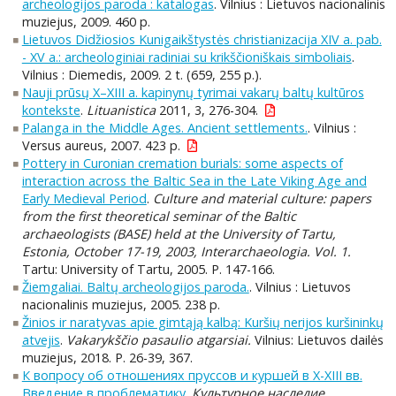
archeologijos paroda : katalogas
. Vilnius : Lietuvos nacionalinis
muziejus, 2009. 460 p.
Lietuvos Didžiosios Kunigaikštystės christianizacija XIV a. pab.
- XV a.: archeologiniai radiniai su krikščioniškais simboliais
.
Vilnius : Diemedis, 2009. 2 t. (659, 255 p.).
Nauji prūsų X–XIII a. kapinynų tyrimai vakarų baltų kultūros
kontekste
.
Lituanistica
2011, 3, 276-304.
Palanga in the Middle Ages. Ancient settlements.
. Vilnius :
Versus aureus, 2007. 423 p.
Pottery in Curonian cremation burials: some aspects of
interaction across the Baltic Sea in the Late Viking Age and
Early Medieval Period
.
Culture and material culture: papers
from the first theoretical seminar of the Baltic
archaeologists (BASE) held at the University of Tartu,
Estonia, October 17-19, 2003, Interarchaeologia. Vol. 1.
Tartu: University of Tartu, 2005. P. 147-166.
Žiemgaliai. Baltų archeologijos paroda.
. Vilnius : Lietuvos
nacionalinis muziejus, 2005. 238 p.
Žinios ir naratyvas apie gimtąją kalbą: Kuršių nerijos kuršininkų
atvejis
.
Vakarykščio pasaulio atgarsiai.
Vilnius: Lietuvos dailės
muziejus, 2018. P. 26-39, 367.
К вопросу об отношениях пруссов и куршей в X-XIII вв.
Введение в проблематику
.
Культурное наследие