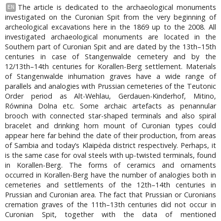
The article is dedicated to the archaeological monuments
EN
investigated on the Curonian Spit from the very beginning of
archeological excavations here in the 1869 up to the 2008. All
investigated archaeological monuments are located in the
Southern part of Curonian Spit and are dated by the 13th–15th
centuries in case of Stangenwalde cemetery and by the
12/13th–14th centuries for Korallen-Berg settlement. Materials
of Stangenwalde inhumation graves have a wide range of
parallels and analogies with Prussian cemeteries of the Teutonic
Order period as Alt-Wehlau, Gerdauen-Kinderhof, Mitino,
Równina Dolna etc. Some archaic artefacts as penannular
brooch with connected star-shaped terminals and also spiral
bracelet and drinking horn mount of Curonian types could
appear here far behind the date of their production, from areas
of Sambia and today’s Klaipėda district respectively. Perhaps, it
is the same case for oval steels with up-twisted terminals, found
in Korallen-Berg. The forms of ceramics and ornaments
occurred in Korallen-Berg have the number of analogies both in
cemeteries and settlements of the 12th–14th centuries in
Prussian and Curonian area. The fact that Prussian or Curonians
cremation graves of the 11th–13th centuries did not occur in
Curonian Spit, together with the data of mentioned