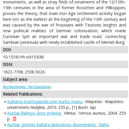
monuments, as well as stray finds of ornaments of the 12/13th–
15th centuries in the area of former Rossitten and Pillkoppen,
proves the theory, that main Iron Age settlement activity began
here not as the earliest at the beginning of the 13th century and
was caused by the war of Prussians with Teutonic knights and
new political realities of German colonisation, which made
Curonian Spit an important war and trade road, connecting
Sambian peninsula with newly established castle of Memel-Burg.
DOI:
10.15181/rh.v0i15.838
ISSN:
1822-7708; 2538-922X
Subject area:
Archeologija / Archaeology
Related Publications:
Kultūros kraštovaizdis prie Kuršių marių.
. Klaipėda : Klaipėdos
universiteto leidykla, 2010. 255 p., [1] iliustr. lap.
Kuršiai Baltijos jūros erdvėje.
. Vilnius : Versus aureus, 2004. 253
p.
Kuršiai: genties kultūra laidosenos duomenimis : Baltų