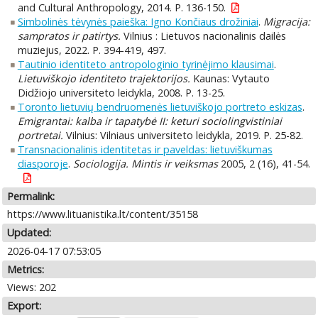
and Cultural Anthropology, 2014. P. 136-150.
Simbolinės tėvynės paieška: Igno Končiaus drožiniai
.
Migracija:
sampratos ir patirtys.
Vilnius : Lietuvos nacionalinis dailės
muziejus, 2022. P. 394-419, 497.
Tautinio identiteto antropologinio tyrinėjimo klausimai
.
Lietuviškojo identiteto trajektorijos.
Kaunas: Vytauto
Didžiojo universiteto leidykla, 2008. P. 13-25.
Toronto lietuvių bendruomenės lietuviškojo portreto eskizas
.
Emigrantai: kalba ir tapatybė II: keturi sociolingvistiniai
portretai.
Vilnius: Vilniaus universiteto leidykla, 2019. P. 25-82.
Transnacionalinis identitetas ir paveldas: lietuviškumas
diasporoje
.
Sociologija. Mintis ir veiksmas
2005, 2 (16), 41-54.
Permalink:
https://www.lituanistika.lt/content/35158
Updated:
2026-04-17 07:53:05
Metrics:
Views: 202
Export: