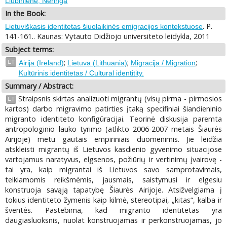
Liubinienė, Neringa
In the Book:
. P.
Lietuviškasis identitetas šiuolaikinės emigracijos kontekstuose
141-161.. Kaunas: Vytauto Didžiojo universiteto leidykla, 2011
Subject terms:
;
;
;
LT
Airija (Ireland)
Lietuva (Lithuania)
Migracija / Migration
Kultūrinis identitetas / Cultural identitity.
Summary / Abstract:
Straipsnis skirtas analizuoti migrantų (visų pirma - pirmosios
LT
kartos) darbo migravimo patirties įtaką specifiniai šiandieninio
migranto identiteto konfigūracijai. Teorinė diskusija paremta
antropologinio lauko tyrimo (atlikto 2006-2007 metais Šiaurės
Airijoje) metu gautais empiriniais duomenimis. Jie leidžia
atskleisti migrantų iš Lietuvos kasdienio gyvenimo situacijose
vartojamus naratyvus, elgsenos, požiūrių ir vertinimų įvairovę -
tai yra, kaip migrantai iš Lietuvos savo samprotavimais,
teikiamomis reikšmėmis, jausmais, saistymusi ir elgesiu
konstruoja savąją tapatybę Šiaurės Airijoje. Atsižvelgiama į
tokius identiteto žymenis kaip kilmė, stereotipai, „kitas“, kalba ir
šventės. Pastebima, kad migranto identitetas yra
daugiasluoksnis, nuolat konstruojamas ir perkonstruojamas, jo