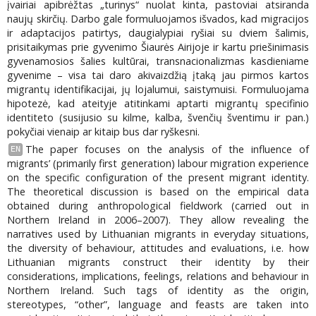
įvairiai apibrėžtas „turinys“ nuolat kinta, pastoviai atsiranda
naujų skirčių. Darbo gale formuluojamos išvados, kad migracijos
ir adaptacijos patirtys, daugialypiai ryšiai su dviem šalimis,
prisitaikymas prie gyvenimo Šiaurės Airijoje ir kartu priešinimasis
gyvenamosios šalies kultūrai, transnacionalizmas kasdieniame
gyvenime – visa tai daro akivaizdžią įtaką jau pirmos kartos
migrantų identifikacijai, jų lojalumui, saistymuisi. Formuluojama
hipotezė, kad ateityje atitinkami aptarti migrantų specifinio
identiteto (susijusio su kilme, kalba, švenčių šventimu ir pan.)
pokyčiai vienaip ar kitaip bus dar ryškesni.
The paper focuses on the analysis of the influence of
EN
migrants’ (primarily first generation) labour migration experience
on the specific configuration of the present migrant identity.
The theoretical discussion is based on the empirical data
obtained during anthropological fieldwork (carried out in
Northern Ireland in 2006–2007). They allow revealing the
narratives used by Lithuanian migrants in everyday situations,
the diversity of behaviour, attitudes and evaluations, i.e. how
Lithuanian migrants construct their identity by their
considerations, implications, feelings, relations and behaviour in
Northern Ireland. Such tags of identity as the origin,
stereotypes, “other”, language and feasts are taken into