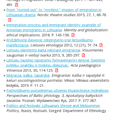
491.
From "rooted out" to "rootless": images of emigration in
Lithuanian drama
.
Nordic theatre studies
2015, 27, 1, 66-76.
Immigration process and immigrant identity: example of
Armenian immigrants in Lithuania
.
Identity and globalization:
ethical implications.
2018. P. 143-156.
Kryždirbystė išeivijoje: religingumo ir/ar lietuviškumo
manifestacija
.
Lietuvos etnologija
2012, 12 (21), 51-74.
Lietuvių identiteto kaita vykstant emigracijai
.
Visuomenės
saugumas ir viešoji tvarka
2013, 9, 285-297.
Lietuvių tautinio tapatumo formavimas(is) Airijoje: švietimo
politikų, praktikų ir mokinių diskursas.
.
Acta paedagogica
Vilnensia
2013, 30, 114-125.
Migracija, kalba, tapatybė
.
Emigrantai: kalba ir tapatybė II:
keturi sociolingvistiniai portretai.
Vilnius: Vilniaus universiteto
leidykla, 2019. P. 11-21.
Patriotiškumo puoselėjimas užsienio lituanistinėse mokyklose
.
Perspectives of Baltic philology. 3, Apokalipsy bałtyckich
światów.
Poznań: Wydawnictwo Rys, 2017. P. 377-387.
Politics and festivals: Lithuania’s Shrove and Midsummer
.
Politics, feasts, festivals.
Szeged: Department of Ethnology