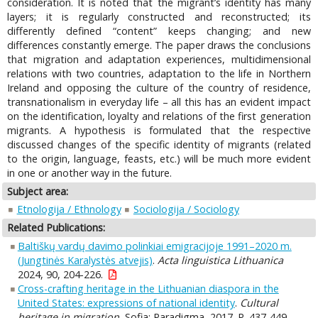
consideration. It is noted that the migrant’s identity has many
layers; it is regularly constructed and reconstructed; its
differently defined “content” keeps changing; and new
differences constantly emerge. The paper draws the conclusions
that migration and adaptation experiences, multidimensional
relations with two countries, adaptation to the life in Northern
Ireland and opposing the culture of the country of residence,
transnationalism in everyday life – all this has an evident impact
on the identification, loyalty and relations of the first generation
migrants. A hypothesis is formulated that the respective
discussed changes of the specific identity of migrants (related
to the origin, language, feasts, etc.) will be much more evident
in one or another way in the future.
Subject area:
Etnologija / Ethnology
Sociologija / Sociology
Related Publications:
Baltiškų vardų davimo polinkiai emigracijoje 1991–2020 m.
(Jungtinės Karalystės atvejis)
.
Acta linguistica Lithuanica
2024, 90, 204-226.
Cross-crafting heritage in the Lithuanian diaspora in the
United States: expressions of national identity
.
Cultural
heritage in migration.
Sofia: Paradigma, 2017. P. 437-449,